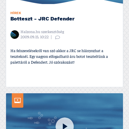
HÍREK
Botteszt - JRC Defender
Halzona.hu szerkesztőség
2009.09.15, 10:22
Ha felszerelésekről van szó akkor a JRC se hiányozhat a
teszteknél. Egy nagyon elfogadható áru botot teszteltünk a
palettáról a Defendert. Jó szórakozást!