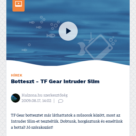
HÍREK
Botteszt - TF Gear Intruder Slim
Halzona.hu szerkesztőség
2009.08.17, 14:02
TF Gear bottesztet már láthattatok a műsorok között, most az
Intruder Slim-et teszteltük. Dobtunk, horgásztunk és emeltünk
a bottal! Jó szórakozást!