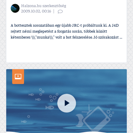
Halzona.hu szerkesztőség
2009.10.02, 00:16
A bottesztek sorozatában egy újabb JRC-t próbáltunk ki. A J4D
rejtett némi meglepetést a forgatás során, többek között
kétemberes \\\"munka\\\" volt a bot felszerelése. Jó szórakozást ...