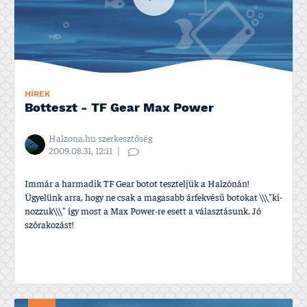
HÍREK
Botteszt - TF Gear Max Power
Halzona.hu szerkesztőség
2009.08.31, 12:11
Immár a harmadik TF Gear botot teszteljük a Halzónán!
Ügyelünk arra, hogy ne csak a magasabb árfekvésű botokat \\\"kí­
nozzuk\\\" í­gy most a Max Power-re esett a választásunk. Jó
szórakozást!