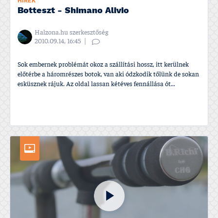
HÍREK
Botteszt - Shimano Alivio
Halzona.hu szerkesztőség
2010.09.14, 16:45
Sok embernek problémát okoz a szállí­tási hossz, itt kerülnek
előtérbe a háromrészes botok, van aki ódzkodik tőlünk de sokan
esküsznek rájuk. Az oldal lassan kétéves fennállása ót...