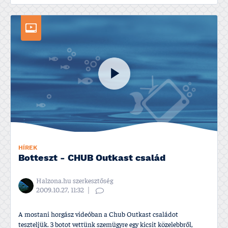
HÍREK
Botteszt - CHUB Outkast család
Halzona.hu szerkesztőség
2009.10.27, 11:32
A mostani horgász videóban a Chub Outkast családot
teszteljük. 3 botot vettünk szemügyre egy kicsit közelebbről,