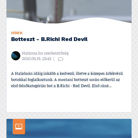
HÍREK
Botteszt - B.Richi Red Devil
Halzona.hu szerkesztőség
2010.05.19, 23:43
A Halzónán idáig inkább a kedvező, illetve a közepes árfekvésű
botokkal foglalkoztunk. A mostani botteszt során előkerül az
első felsőkategóriás bot a B.Richi - Red Devil. Első ráné...