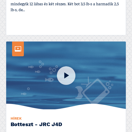
mindegyik 12 lábas és két részes. Két bot 3,5 lb-s a harmadik 2,5
lb-s, de...
HÍREK
Botteszt - JRC J4D