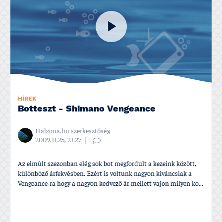
HÍREK
Botteszt - Shimano Vengeance
Halzona.hu szerkesztőség
2009.11.25, 21:27
Az elmúlt szezonban elég sok bot megfordult a kezeink között,
különböző árfekvésben. Ezért is voltunk nagyon kí­váncsiak a
Vengeance-ra hogy a nagyon kedvező ár mellett vajon milyen ko...