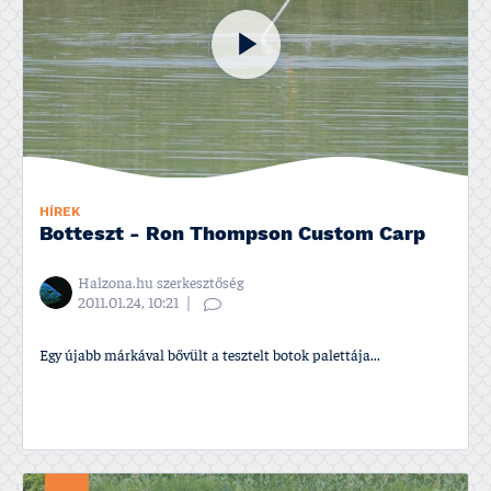
HÍREK
Botteszt - Ron Thompson Custom Carp
Halzona.hu szerkesztőség
2011.01.24, 10:21
Egy újabb márkával bővült a tesztelt botok palettája...