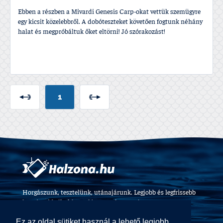
Ebben a részben a Mivardi Genesis Carp-okat vettük szemügyre
egy kicsit közelebbről. A dobóteszteket követően fogtunk néhány
halat és megpróbáltuk őket eltörni! Jó szórakozást!
1
Horgászunk, tesztelünk, utánajárunk. Legjobb és legfrissebb
horgászvideók, felszerelés tesztek 2009 óta.
Ez az oldal sütiket használ a lehető legjobb