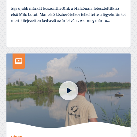
Egy újabb márkát köszönthetünk a Halzónán, leteszteltük az
első Milo botot. Már első kézbevételkor felkeltette a figyelmünket
mert kifejezetten kedvező az árfekvése. Azt meg már tö...