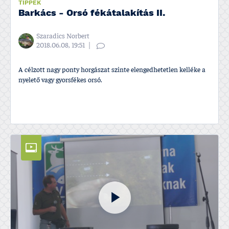
TIPPEK
Barkács - Orsó fékátalakí­tás II.
Szaradics Norbert
2018.06.08, 19:51
A célzott nagy ponty horgászat szinte elengedhetetlen kelléke a
nyelető vagy gyorsfékes orsó.