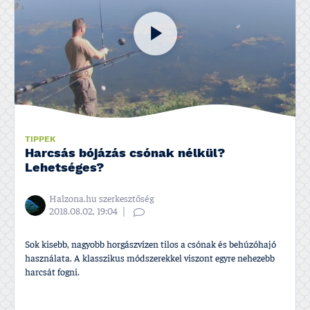
TIPPEK
Harcsás bójázás csónak nélkül?
Lehetséges?
Halzona.hu szerkesztőség
2018.08.02, 19:04
Sok kisebb, nagyobb horgászví­zen tilos a csónak és behúzóhajó
használata. A klasszikus módszerekkel viszont egyre nehezebb
harcsát fogni.