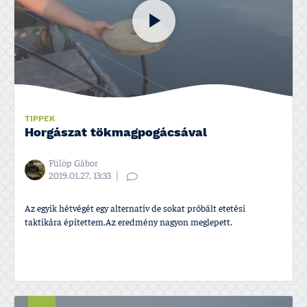
TIPPEK
Horgászat tökmagpogácsával
Fülöp Gábor
2019.01.27, 13:33
Az egyik hétvégét egy alternatív de sokat próbált etetési
taktikára építettem.Az eredmény nagyon meglepett.