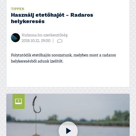
TIPPEK
Használj etetőhajót - Radaros
helykeresés
Halzona.hu szerkesztőség
2018.10.12, 19:00
Folytatódik etetőhajós sorozatunk, melyben most a radaros
helykeresésből adunk í­zelí­tőt.