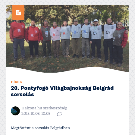
HÍREK
20. Pontyfogó Világbajnokság Belgrád
sorsolás
Halzona.hu szerkesztőség
2018.10.03, 10:03
Megtörtént a sorsolás Belgrádban...