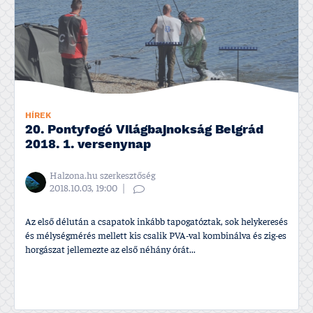
HÍREK
20. Pontyfogó Világbajnokság Belgrád
2018. 1. versenynap
Halzona.hu szerkesztőség
2018.10.03, 19:00
Az első délután a csapatok inkább tapogatóztak, sok helykeresés
és mélységmérés mellett kis csalik PVA-val kombinálva és zig-es
horgászat jellemezte az első néhány órát...