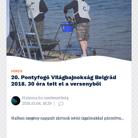
HÍREK
20. Pontyfogó Világbajnokság Belgrád
2018. 30 óra telt el a versenyből
Halzona.hu szerkesztőség
2018.10.04, 18:29
Halban szegény nappalt zártunk némi izgalmakkal párosí­tva...