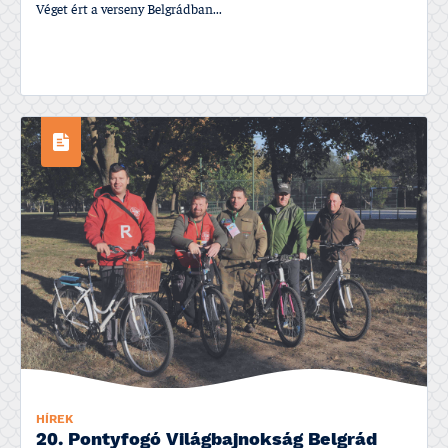
Véget ért a verseny Belgrádban...
HÍREK
20. Pontyfogó Világbajnokság Belgrád