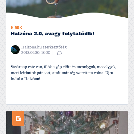
HÍREK
Halzóna 2.0, avagy folytatódik!
Halzona.hu szerkesztőség
2018.05.30, 13:00
Vasárnap este van, ülök a gép előtt és mosolygok, mosolygok,
mert leí­rhatok pár sort, amit már rég szerettem volna. Újra
indul a Halzóna!