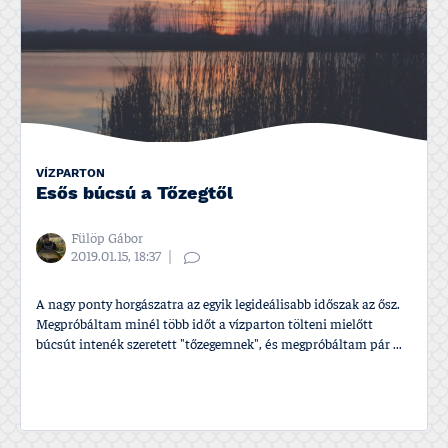
VÍZPARTON
Esős búcsú a Tőzegtől
Fülöp Gábor
2019.01.15, 18:37
A nagy ponty horgászatra az egyik legideálisabb időszak az ősz.
Megpróbáltam minél több időt a vízparton tölteni mielőtt
búcsút intenék szeretett "tőzegemnek", és megpróbáltam pár ...