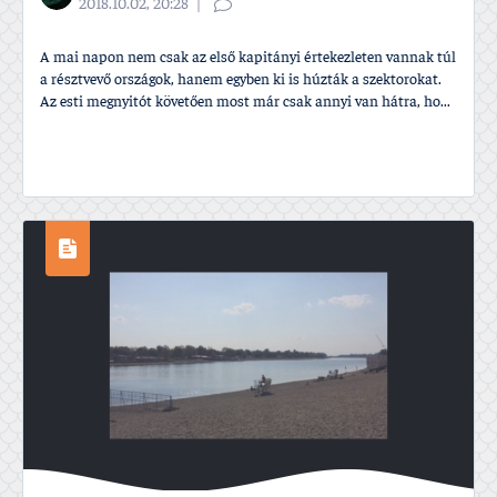
2018.10.02, 20:28
A mai napon nem csak az első kapitányi értekezleten vannak túl
a résztvevő országok, hanem egyben ki is húzták a szektorokat.
Az esti megnyitót követően most már csak annyi van hátra, ho...