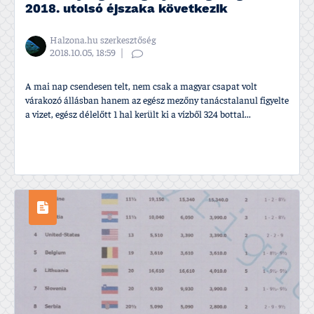
2018. utolsó éjszaka következik
Halzona.hu szerkesztőség
2018.10.05, 18:59
A mai nap csendesen telt, nem csak a magyar csapat volt
várakozó állásban hanem az egész mezőny tanácstalanul figyelte
a vizet, egész délelőtt 1 hal került ki a ví­zből 324 bottal...