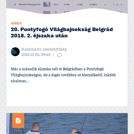
HÍREK
20. Pontyfogó Világbajnokság Belgrád
2018. 2. éjszaka után
Halzona.hu szerkesztőség
2018.10.05, 09:48
Már a második éjszaka telt el Belgrádban a Pontyfogó
Világbajnokságon, de a fogás továbbra se kiemelkedő, inkább
siralmas...