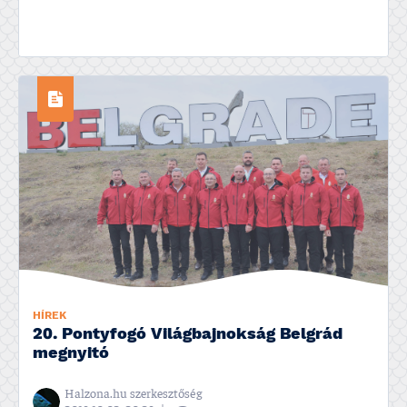
HÍREK
20. Pontyfogó Világbajnokság Belgrád
megnyitó
Halzona.hu szerkesztőség