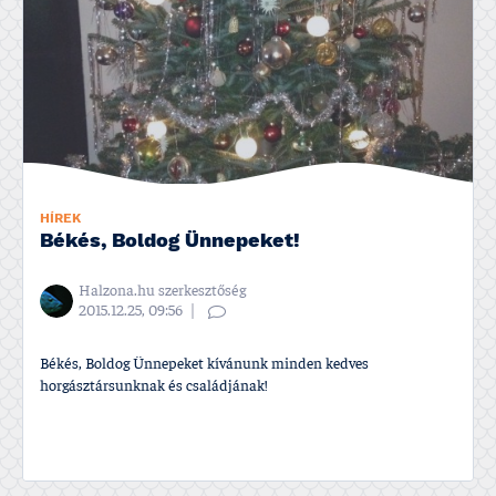
HÍREK
Békés, Boldog Ünnepeket!
Halzona.hu szerkesztőség
2015.12.25, 09:56
Békés, Boldog Ünnepeket kí­vánunk minden kedves
horgásztársunknak és családjának!