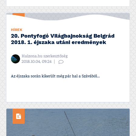
HÍREK
20. Pontyfogó Világbajnokság Belgrád
2018. 1. éjszaka utáni eredmények
Halzona.hu szerkesztőség
2018.10.04, 09:24
Az éjszaka során kikerült még pár hal a Szávából...