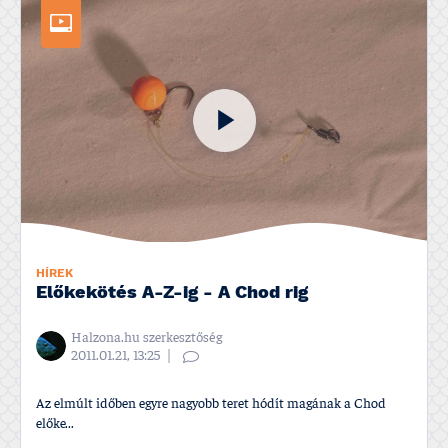
HÍREK
Előkekötés A-Z-ig - A Chod rig
Halzona.hu szerkesztőség
2011.01.21, 13:25
Az elmúlt időben egyre nagyobb teret hódí­t magának a Chod
előke...