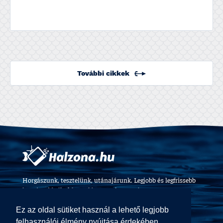
További cikkek
Horgászunk, tesztelünk, utánajárunk. Legjobb és legfrissebb
horgászvideók, felszerelés tesztek 2009 óta.
Ez az oldal sütiket használ a lehető legjobb
felhasználói élmény nyújtása érdekében.