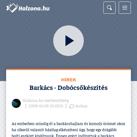
HÍREK
Barkács - Dobócsőkészí­tés
Halzona.hu szerkesztőség
2009-10-09 22:05:51
&nbsp;
Az emberben mindig él a barkácshajlam és komoly örömet okoz
ha sikerül valamit házilag elkészí­teni úgy, hogy egy drágább
bolti eszközt kiváltsunk. Éppen ezért indí­tottuk a barkács