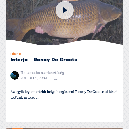
HÍREK
Interjú - Ronny De Groote
Halzona.hu szerkesztőség
2011.01.09, 23:41
Az egyik legismertebb belga horgásszal Ronny De Groote-al készí­
tettünk interjút...