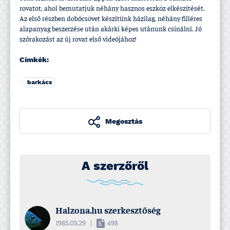
rovatot, ahol bemutatjuk néhány hasznos eszköz elkészí­tését.
Az első részben dobócsövet készí­tünk házilag, néhány filléres
alapanyag beszerzése után akárki képes utánunk csinálni. Jó
szórakozást az új rovat első videójához!
Címkék:
barkács
Megosztás
A szerzőről
Halzona.hu szerkesztőség
1985.03.29
|
498