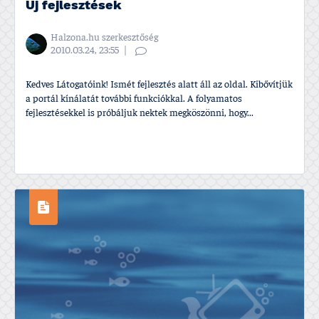
Új fejlesztések
Halzona.hu szerkesztőség
2010.03.24, 23:55
Kedves Látogatóink! Ismét fejlesztés alatt áll az oldal. Kibőví­tjük
a portál kí­nálatát további funkciókkal. A folyamatos
fejlesztésekkel is próbáljuk nektek megköszönni, hogy...