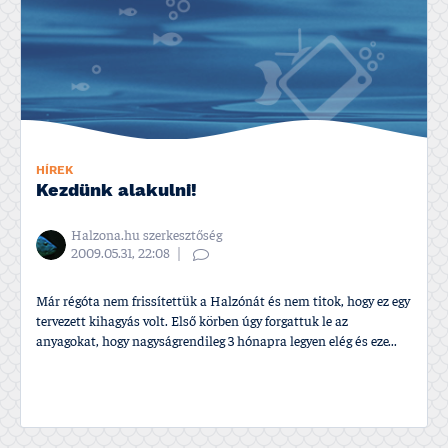
HÍREK
Kezdünk alakulni!
Halzona.hu szerkesztőség
2009.05.31, 22:08
Már régóta nem frissí­tettük a Halzónát és nem titok, hogy ez egy
tervezett kihagyás volt. Első körben úgy forgattuk le az
anyagokat, hogy nagyságrendileg 3 hónapra legyen elég és eze...