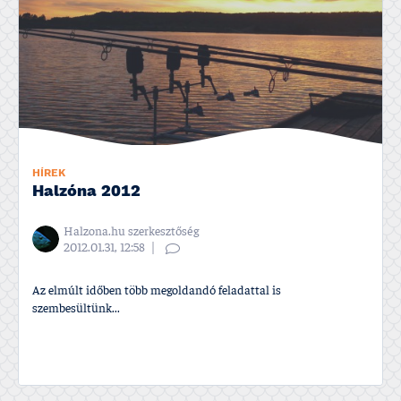
HÍREK
Halzóna 2012
Halzona.hu szerkesztőség
2012.01.31, 12:58
Az elmúlt időben több megoldandó feladattal is
szembesültünk...