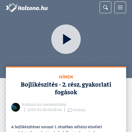
HÍREK
Bojlikészí­tés - 2. rész, gyakorlati
fogások
Halzona.hu szerkesztőség
2010-02-03 00:58:46
&nbsp;
A bojlikészí­téses sorozat 1. részében néhány elméleti