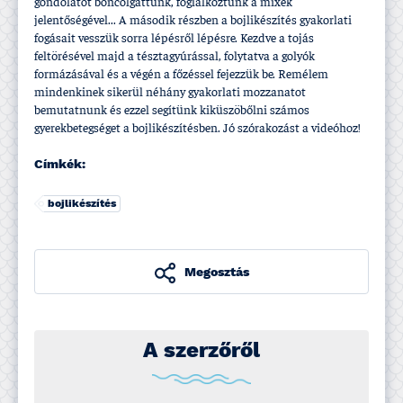
gondolatot boncolgattunk, foglalkoztunk a mixek
jelentőségével... A második részben a bojlikészí­tés gyakorlati
fogásait vesszük sorra lépésről lépésre. Kezdve a tojás
feltörésével majd a tésztagyúrással, folytatva a golyók
formázásával és a végén a főzéssel fejezzük be. Remélem
mindenkinek sikerül néhány gyakorlati mozzanatot
bemutatnunk és ezzel segí­tünk kiküszöbőlni számos
gyerekbetegséget a bojlikészí­tésben. Jó szórakozást a videóhoz!
Címkék:
bojlikészí­tés
Megosztás
A szerzőről