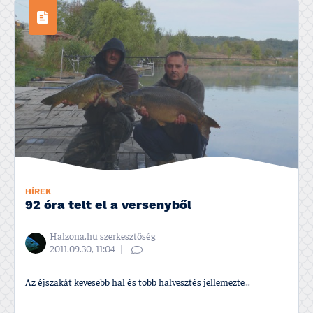
HÍREK
92 óra telt el a versenyből
Halzona.hu szerkesztőség
2011.09.30, 11:04
Az éjszakát kevesebb hal és több halvesztés jellemezte...