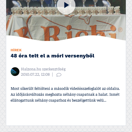
HÍREK
48 óra telt el a móri versenyből
Halzona.hu szerkesztőség
2010.07.22, 12:08
Most sikerült feltölteni a második videóösszefoglalót az oldalra.
Az időjárásváltozás meghozta néhány csapatnak a halat. Ismét
ellátogattunk néhány csapathoz és beszélgettünk velü...