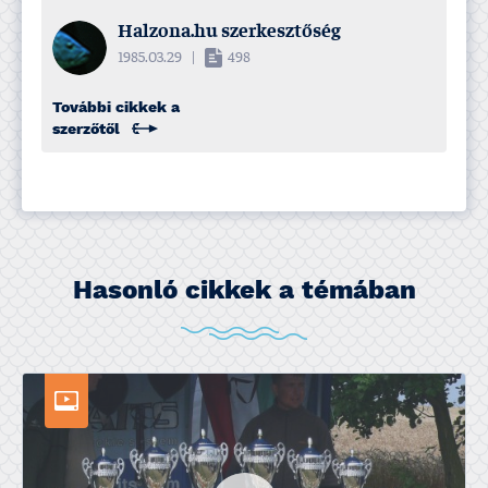
Halzona.hu szerkesztőség
1985.03.29
|
498
További cikkek a
szerzőtől
Hasonló cikkek a témában