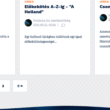
HÍREK
HÍREK
Előkekötés A-Z-ig - "A
Cso
Holland"
H
2
Halzona.hu szerkesztőség
2011.03.12, 01:54
Amenny
totta a
szeret
Egy holland újságban találtunk egy igazi
főzsin
előkekülönlegességet...
csomót.
3