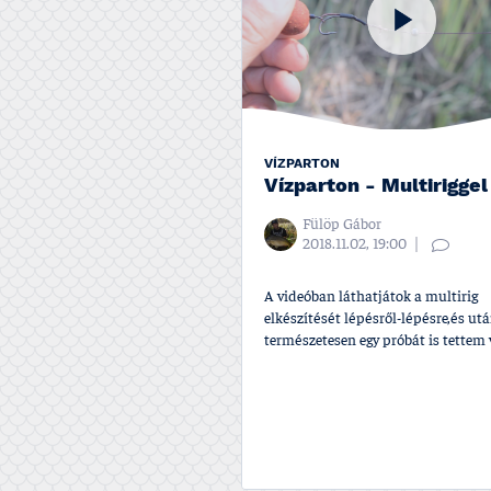
VÍZPARTON
Vízparton - Multiriggel
Fülöp Gábor
2018.11.02, 19:00
A videóban láthatjátok a multirig
elkészítését lépésről-lépésre,és ut
természetesen egy próbát is tettem v