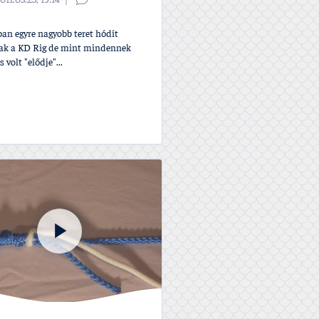
011.03.25, 19:14
an egyre nagyobb teret hódí­t
k a KD Rig de mint mindennek
 volt "elődje"...