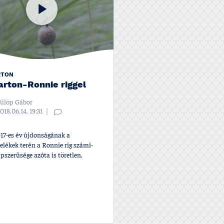
RTON
parton-Ronnie riggel
ülöp Gábor
018.06.14, 19:31
-17-es év újdonságának a
elékek terén a Ronnie rig számí­
épszerűsége azóta is töretlen.