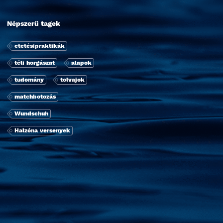
Népszerű tagek
etetésipraktikák
téli horgászat
alapok
tudomány
tolvajok
matchbotozás
Wundschuh
Halzóna versenyek