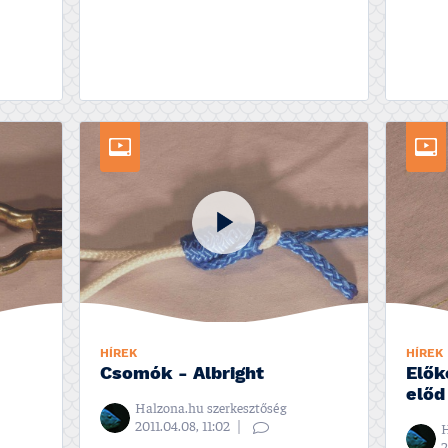
HÍREK
HÍREK
Csomók - Albright
Elők
előd
Halzona.hu szerkesztőség
2011.04.08, 11:02
H