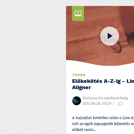
TIPPEK
Előkekötés A-Z-ig - Li
Aligner
Halzona.hu szerkesztőség
2011.06.28, 10:29
A hajszálat követően talán a Line A
volt az egyik legnagyobb fejlesztés a
előkék terén...