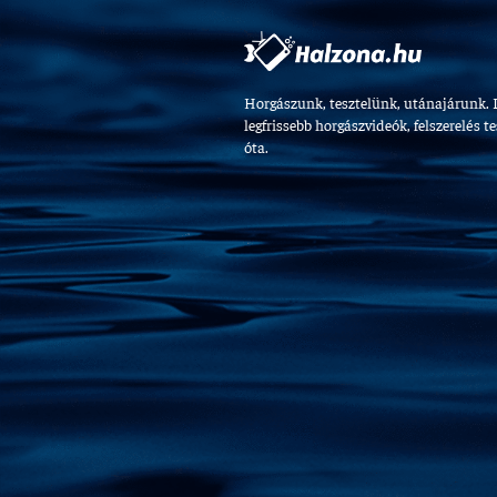
Horgászunk, tesztelünk, utánajárunk. 
legfrissebb horgászvideók, felszerelés t
óta.