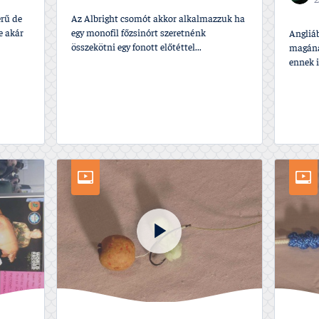
2
rű de
Az Albright csomót akkor alkalmazzuk ha
e akár
egy monofil főzsinórt szeretnénk
Angliáb
összekötni egy fonott előtéttel...
magána
ennek is