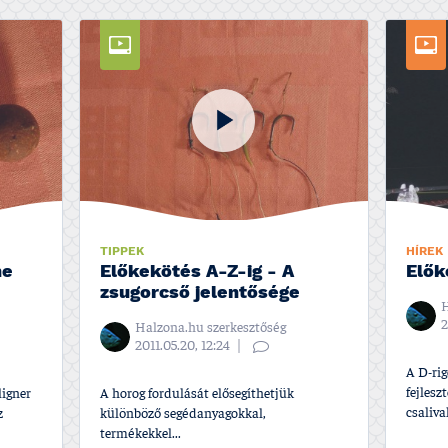
TIPPEK
HÍREK
ne
Előkekötés A-Z-ig - A
Elők
zsugorcső jelentősége
H
2
Halzona.hu szerkesztőség
2011.05.20, 12:24
A D-rig
fejlesz
ligner
A horog fordulását elősegí­thetjük
csalival
z
különböző segédanyagokkal,
termékekkel...