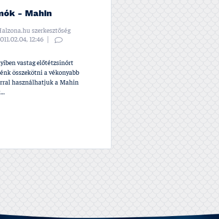
mók - Mahin
alzona.hu szerkesztőség
011.02.04, 12:46
iben vastag előtétzsinórt
nénk összekötni a vékonyabb
órral használhatjuk a Mahin
..