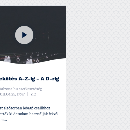
ekötés A-Z-ig - A D-rig
alzona.hu szerkesztőség
011.04.25, 17:47
et elsősorban lebegő csalikhoz
tették ki de sokan használják fekvő
 is...