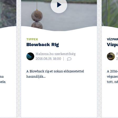
TIPPEK
VÍZPA
Blowback Rig
Ví­z
Halzona.hu szerkesztőség
F
2018.08.19, 18:00
2
A Blowback rig-et sokan előszeretettel
A 2016
ána
használják...
végszer
ele.
tott, n