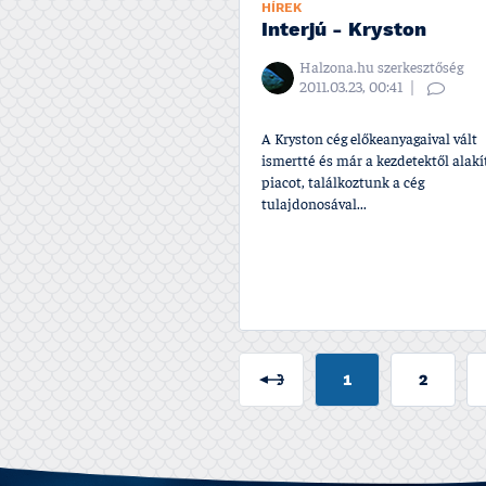
HÍREK
Interjú - Kryston
Halzona.hu szerkesztőség
2011.03.23, 00:41
A Kryston cég előkeanyagaival vált
ismertté és már a kezdetektől alakí­
piacot, találkoztunk a cég
tulajdonosával...
1
2