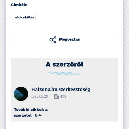
Címkék:
előkekötés
Megosztás
A szerzőről
Halzona.hu szerkesztőség
1985.03.29
|
498
További cikkek a
szerzőtől