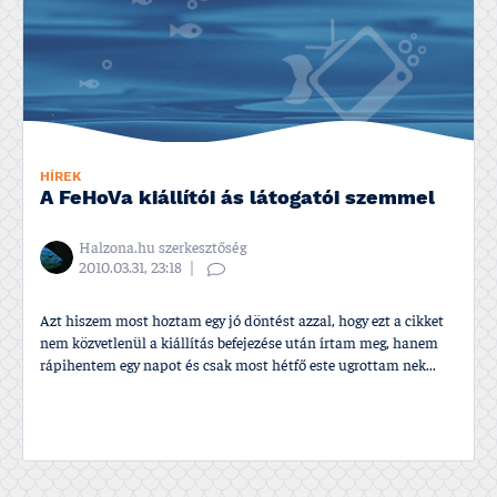
HÍREK
A FeHoVa kiállí­tói ás látogatói szemmel
Halzona.hu szerkesztőség
2010.03.31, 23:18
Azt hiszem most hoztam egy jó döntést azzal, hogy ezt a cikket
nem közvetlenül a kiállí­tás befejezése után í­rtam meg, hanem
rápihentem egy napot és csak most hétfő este ugrottam nek...