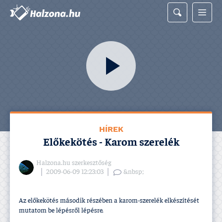
HÍREK
Előkekötés - Karom szerelék
Halzona.hu szerkesztőség
2009-06-09 12:23:03
&nbsp;
Az előkekötés második részében a karom-szerelék elkészí­tését
mutatom be lépésről lépésre.