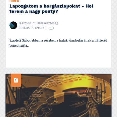
HÍREK
Lapozgatom a horgászlapokat - Hol
terem a nagy ponty?
Halzona.hu szerkesztőség
2011.05.18, 09:20
Szegleti Gábor ebben a részben a halak vándorlásának a hátterét
boncolgatja...