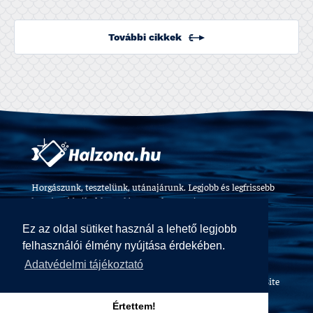
További cikkek
Horgászunk, tesztelünk, utánajárunk. Legjobb és legfrissebb
horgászvideók, felszerelés tesztek 2009 óta.
Ez az oldal sütiket használ a lehető legjobb
felhasználói élmény nyújtása érdekében.
Adatvédelmi tájékoztató
Halzóna Magazin © All Rights Reserved
Web design and Site
by
Voov
Értettem!