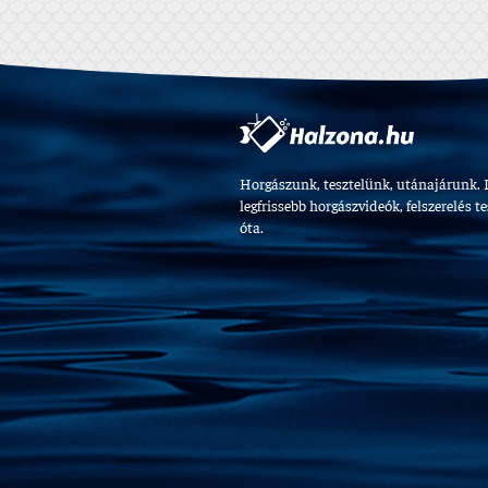
Horgászunk, tesztelünk, utánajárunk. 
legfrissebb horgászvideók, felszerelés t
óta.