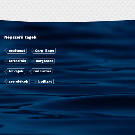
Népszerű tagek
orsóteszt
Carp-Expo
tartosí­tás
horgászat
tolvajok
radarozás
szerelékek
bojlizás