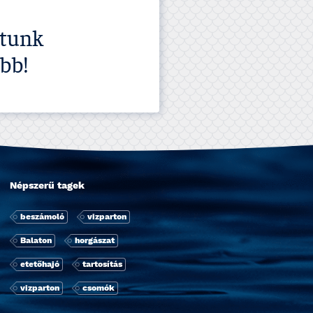
ltunk
bb!
Népszerű tagek
beszámoló
vizparton
Balaton
horgászat
etetőhajó
tartosí­tás
vizparton
csomók