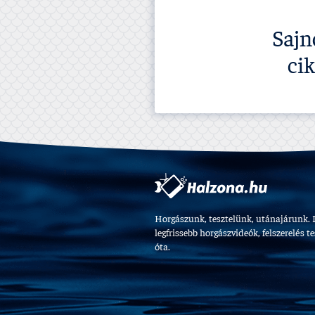
Sajn
ci
Horgászunk, tesztelünk, utánajárunk. 
legfrissebb horgászvideók, felszerelés t
óta.