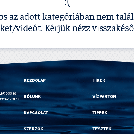
:(
os az adott kategóriában nem talá
kket/videót. Kérjük nézz visszakéső
KEZDŐLAP
HÍREK
Legjobb és
RÓLUNK
VÍZPARTON
esztek 2009
KAPCSOLAT
TIPPEK
SZERZŐK
TESZTEK