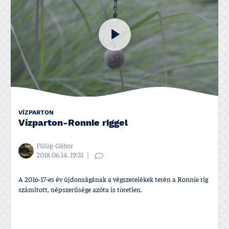
VÍZPARTON
Ví­zparton-Ronnie riggel
Fülöp Gábor
2018.06.14, 19:31
A 2016-17-es év újdonságának a végszerelékek terén a Ronnie rig
számí­tott, népszerűsége azóta is töretlen.