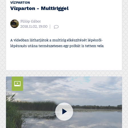
VÍZPARTON
Vízparton - Multiriggel
Fülöp Gábor
2018.11.02, 19:00
A videóban láthatjátok a multirig elkészítését lépésről-
lépésre,és utána természetesen egy próbát is tettem vele.