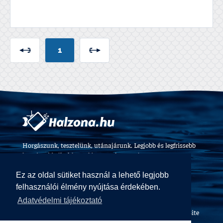
1
Horgászunk, tesztelünk, utánajárunk. Legjobb és legfrissebb
horgászvideók, felszerelés tesztek 2009 óta.
Ez az oldal sütiket használ a lehető legjobb
felhasználói élmény nyújtása érdekében.
Adatvédelmi tájékoztató
Halzóna Magazin © All Rights Reserved
Web design and Site