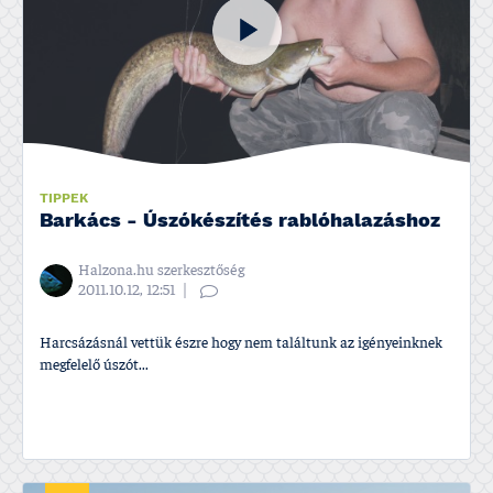
TIPPEK
Barkács - Úszókészí­tés rablóhalazáshoz
Halzona.hu szerkesztőség
2011.10.12, 12:51
Harcsázásnál vettük észre hogy nem találtunk az igényeinknek
megfelelő úszót...