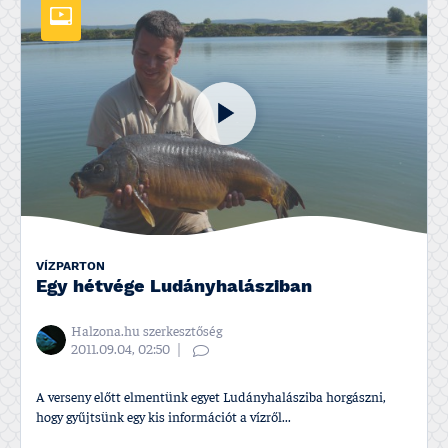
VÍZPARTON
Egy hétvége Ludányhalásziban
Halzona.hu szerkesztőség
2011.09.04, 02:50
A verseny előtt elmentünk egyet Ludányhalásziba horgászni,
hogy gyűjtsünk egy kis információt a ví­zről...