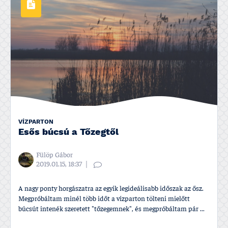
VÍZPARTON
Esős búcsú a Tőzegtől
Fülöp Gábor
2019.01.15, 18:37
A nagy ponty horgászatra az egyik legideálisabb időszak az ősz.
Megpróbáltam minél több időt a vízparton tölteni mielőtt
búcsút intenék szeretett "tőzegemnek", és megpróbáltam pár ...