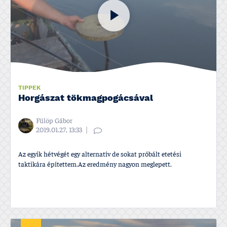
TIPPEK
Horgászat tökmagpogácsával
Fülöp Gábor
2019.01.27, 13:33
Az egyik hétvégét egy alternatív de sokat próbált etetési
taktikára építettem.Az eredmény nagyon meglepett.