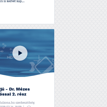
rs is kedvet kap,...
rjú - Dr. Mézes
óssal 2. rész
alzona.hu szerkesztőség