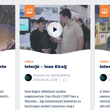
HÍREK
HÍREK
ote
Interjú - Ivan Kiralj
Inte
Halzona.hu szerkesztőség
H
2010.04.28, 22:58
2
zal
Sose fogom elfelejteni amikor
A Feho
erjút...
megismertem Ivan Kiralj-t 2007-ben a
szerenc
Fehován... Egy hihetetlenül közvetlen és
tettünk
barátságos embert ismertem meg a
aktuál