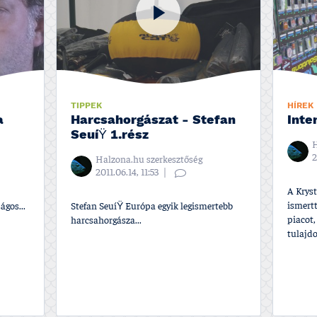
TIPPEK
HÍREK
a
Harcsahorgászat - Stefan
Inte
SeuíŸ 1.rész
H
2
Halzona.hu szerkesztőség
2011.06.14, 11:53
A Kryst
ismertt
ágos...
Stefan SeuíŸ Európa egyik legismertebb
piacot,
harcsahorgásza...
tulajdo