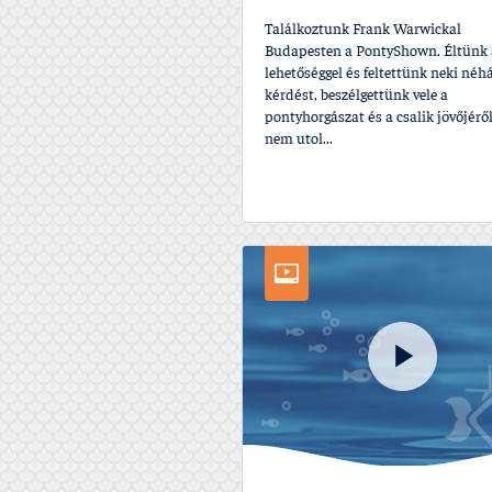
Találkoztunk Frank Warwickal
Budapesten a PontyShown. Éltünk 
lehetőséggel és feltettünk neki néh
kérdést, beszélgettünk vele a
pontyhorgászat és a csalik jövőjéről
nem utol...