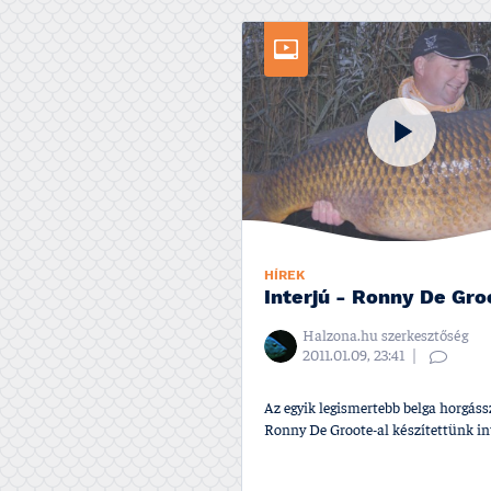
HÍREK
Interjú - Ronny De Gro
Halzona.hu szerkesztőség
2011.01.09, 23:41
Az egyik legismertebb belga horgáss
Ronny De Groote-al készí­tettünk int