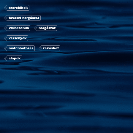
szerelékek
tavaszi horgászat
Wundschuh
horgászat
versenyek
matchbotozás
rakósbot
alapok