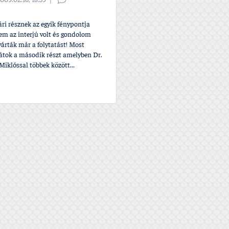
009.02.16, 18:59
ri résznek az egyik fénypontja
em az interjú volt és gondolom
árták már a folytatást! Most
játok a második részt amelyben Dr.
iklóssal többek között...