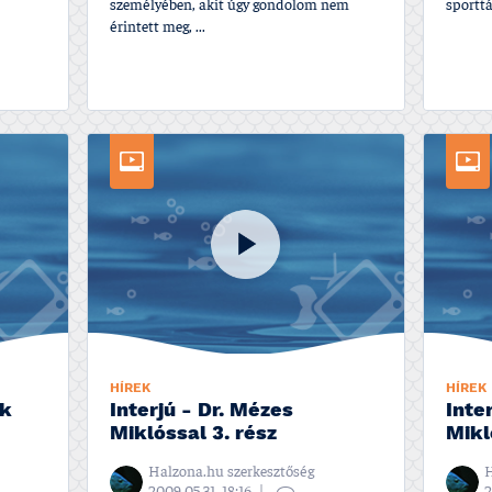
személyében, akit úgy gondolom nem
sporttá
érintett meg, ...
HÍREK
HÍREK
ck
Interjú - Dr. Mézes
Inte
Miklóssal 3. rész
Mikl
Halzona.hu szerkesztőség
H