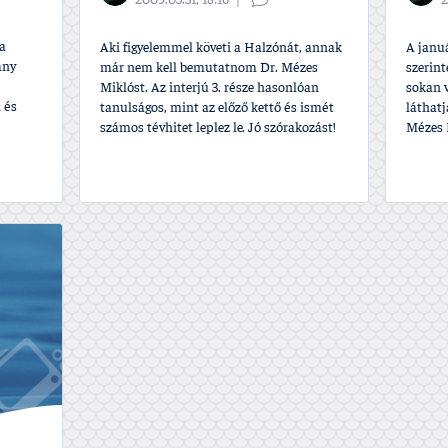
2009.05.31, 18:16
2
a
Aki figyelemmel követi a Halzónát, annak
A januá
ány
már nem kell bemutatnom Dr. Mézes
szerint
Miklóst. Az interjú 3. része hasonlóan
sokan v
 és
tanulságos, mint az előző kettő és ismét
láthat
számos tévhitet leplez le. Jó szórakozást!
Mézes M