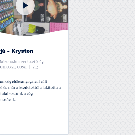
rjú - Kryston
alzona.hu szerkesztőség
011.03.23, 00:41
on cég előkeanyagaival vált
é és már a kezdetektől alakí­totta a
 találkoztunk a cég
nosával...