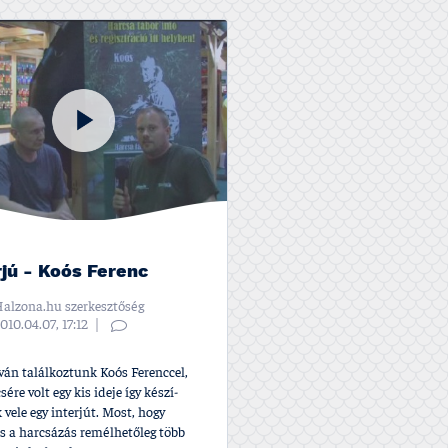
rjú - Koós Ferenc
alzona.hu szerkesztőség
010.04.07, 17:12
ván találkoztunk Koós Ferenccel,
sére volt egy kis ideje í­gy készí­
 vele egy interjút. Most, hogy
is a harcsázás remélhetőleg több