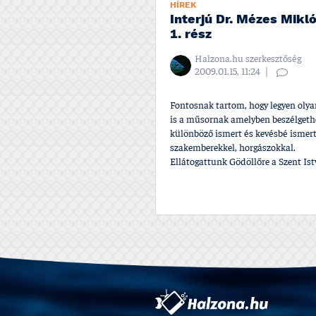
HÍREK
Interjú Dr. Mézes Mikl
1. rész
Halzona.hu szerkesztőség
2009.01.15, 11:24
Fontosnak tartom, hogy legyen olya
is a műsornak amelyben beszélgeth
különböző ismert és kevésbé ismer
szakemberekkel, horgászokkal.
Ellátogattunk Gödöllőre a Szent Istv