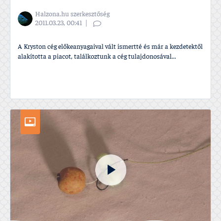
Halzona.hu szerkesztőség
2011.03.23, 00:41
A Kryston cég előkeanyagaival vált ismertté és már a kezdetektől
alakí­totta a piacot, találkoztunk a cég tulajdonosával...