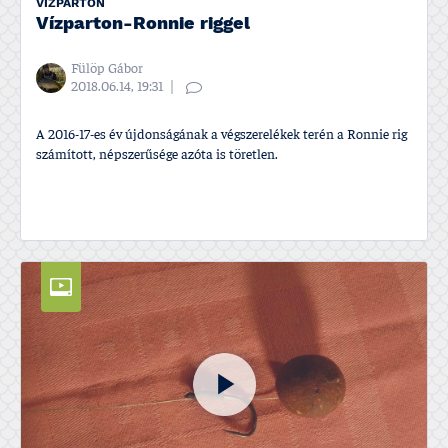
VÍZPARTON
Ví­zparton-Ronnie riggel
Fülöp Gábor
2018.06.14, 19:31
A 2016-17-es év újdonságának a végszerelékek terén a Ronnie rig
számí­tott, népszerűsége azóta is töretlen.