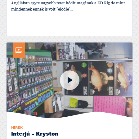
Angliában egyre nagyobb teret hódí­t magának a KD Rig de mint
mindennek ennek is volt "elődje"...
HÍREK
Interjú - Kryston