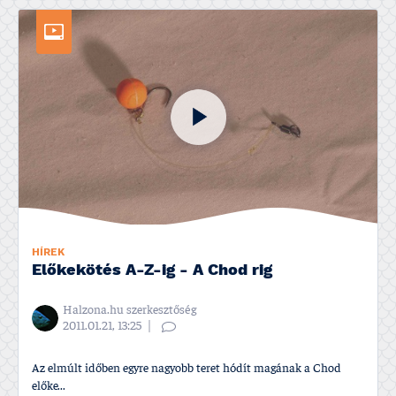
HÍREK
Előkekötés A-Z-ig - A Chod rig
Halzona.hu szerkesztőség
2011.01.21, 13:25
Az elmúlt időben egyre nagyobb teret hódí­t magának a Chod
előke...