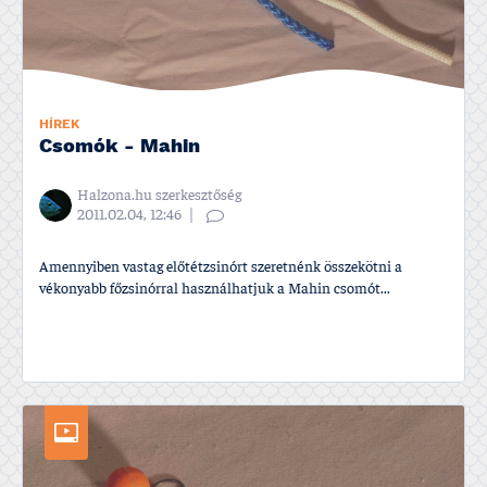
HÍREK
Csomók - Mahin
Halzona.hu szerkesztőség
2011.02.04, 12:46
Amennyiben vastag előtétzsinórt szeretnénk összekötni a
vékonyabb főzsinórral használhatjuk a Mahin csomót...