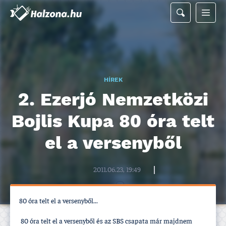
HÍREK
2. Ezerjó Nemzetközi
Bojlis Kupa 80 óra telt
el a versenyből
Halzona.hu szerkesztőség
2011.06.23, 19:49
80 óra telt el a versenyből...
80 óra telt el a versenyből és az SBS csapata már majdnem