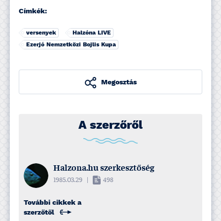
Címkék:
versenyek
Halzóna LIVE
Ezerjó Nemzetközi Bojlis Kupa
Megosztás
A szerzőről
Halzona.hu szerkesztőség
1985.03.29
|
498
További cikkek a
szerzőtől