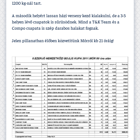
1200 kg-nál tart.
A második helyért lassan házi verseny kezd kialakulni, de a 3-5
helyen lévő csapatok is sűrüsödnek. Mind a T&K Team és a
Compo csapata is szép darabos halakat fognak.
Jelen pillanatban élőben közvetí­tünk Mórról kb 21 óráig!