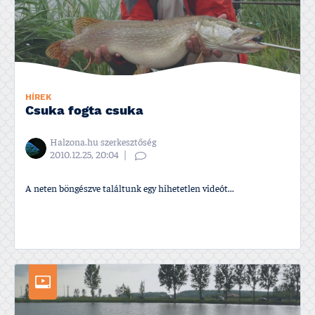
HÍREK
Csuka fogta csuka
Halzona.hu szerkesztőség
2010.12.25, 20:04
A neten böngészve találtunk egy hihetetlen videót...