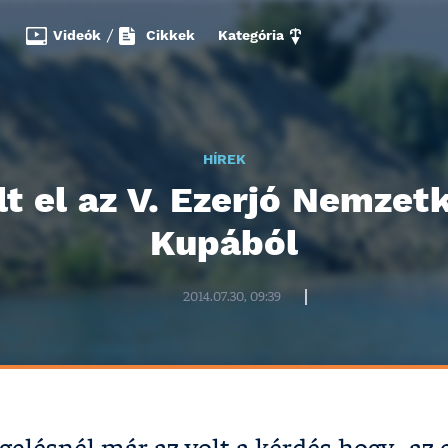
Videók
/
Cikkek
Kategória
HÍREK
lt el az V. Ezerjó Nemzetk
Kupából
Halzona.hu szerkesztőség
2014.07.30, 09:39