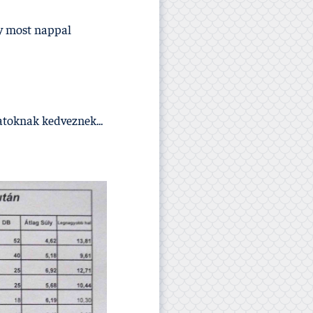
gy most nappal
atoknak kedveznek...