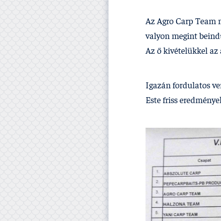
Az Agro Carp Team na
valyon megint beindú
Az ő kivételükkel az 
Igazán fordulatos ve
Este friss eredménye