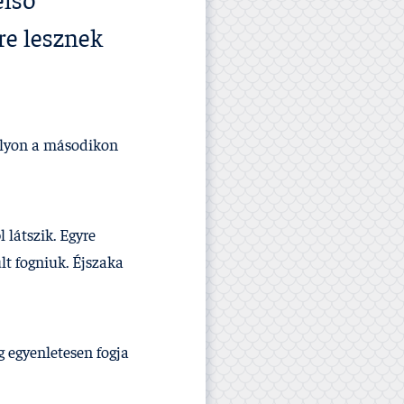
első
re lesznek
valyon a másodikon
 látszik. Egyre
lt fogniuk. Éjszaka
g egyenletesen fogja