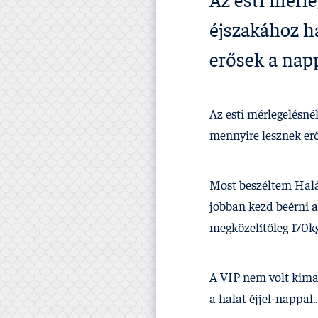
Az esti mérle
éjszakához h
erősek a napp
Az esti mérlegelésné
mennyire lesznek erő
Most beszéltem Halász
jobban kezd beérni a
megközelí­tőleg 170kg 
A VIP nem volt kimag
a halat éjjel-nappal.