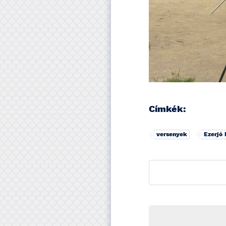
Címkék:
versenyek
Ezerjó 