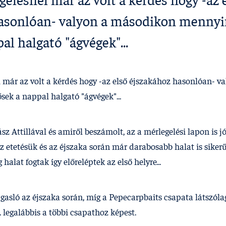
gelésnél már az volt a kérdés hogy -az 
asonlóan- valyon a másodikon mennyi
al halgató "ágvégek"...
l már az volt a kérdés hogy -az első éjszakához hasonlóan- 
sek a nappal halgató "ágvégek"...
 Attillával és amiről beszámolt, az a mérlegelési lapon is jól
z etetésük és az éjszaka során már darabosabb halat is sikerű
halat fogtak í­gy előreléptek az első helyre...
asló az éjszaka során, mí­g a Pepecarpbaits csapata látszóla
.. legalábbis a többi csapathoz képest.