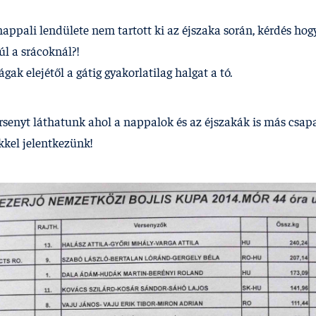
ppali lendülete nem tartott ki az éjszaka során, kérdés ho
l a srácoknál?!
ágak elejétől a gátig gyakorlatilag halgat a tó.
rsenyt láthatunk ahol a nappalok és az éjszakák is más csap
kkel jelentkezünk!