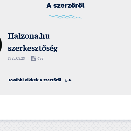
A szerzőről
Halzona.hu
szerkesztőség
1985.03.29
|
498
További cikkek a
szerzőtől