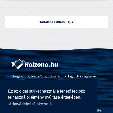
További cikkek
Horgászunk, tesztelünk, utánajárunk. Legjobb és legfrissebb
horgászvideók, felszerelés tesztek 2009 óta.
Ez az oldal sütiket használ a lehető legjobb
felhasználói élmény nyújtása érdekében.
Adatvédelmi tájékoztató
Halzóna Magazin © All Rights Reserved
Web design and Site