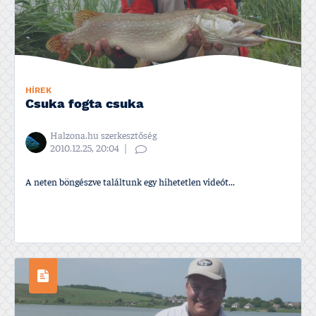
HÍREK
Csuka fogta csuka
Halzona.hu szerkesztőség
2010.12.25, 20:04
A neten böngészve találtunk egy hihetetlen videót...