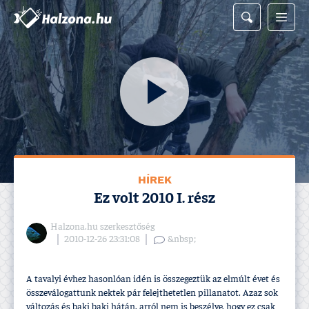
HÍREK
Ez volt 2010 I. rész
Halzona.hu szerkesztőség
2010-12-26 23:31:08
&nbsp;
A tavalyi évhez hasonlóan idén is összegeztük az elmúlt évet és
összeválogattunk nektek pár felejthetetlen pillanatot. Azaz sok
változás és baki baki hátán, arról nem is beszélve, hogy ez csak