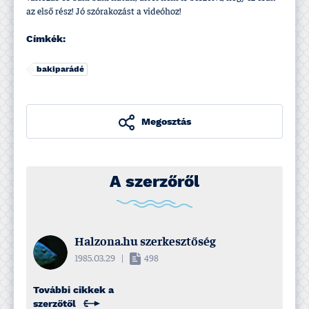
az első rész! Jó szórakozást a videóhoz!
Címkék:
bakiparádé
Megosztás
A szerzőről
Halzona.hu szerkesztőség
1985.03.29
|
498
További cikkek a
szerzőtől