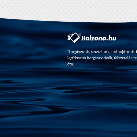
Horgászunk, tesztelünk, utánajárunk. 
legfrissebb horgászvideók, felszerelés t
óta.