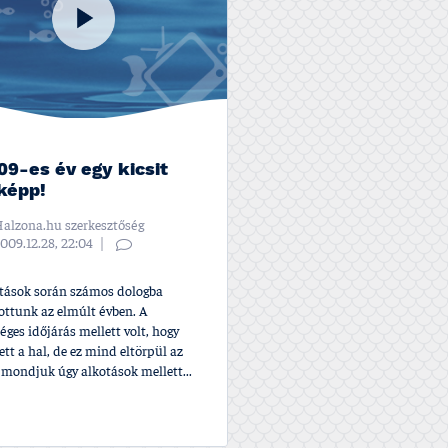
09-es év egy kicsit
képp!
alzona.hu szerkesztőség
009.12.28, 22:04
atások során számos dologba
ottunk az elmúlt évben. A
éges időjárás mellett volt, hogy
tt a hal, de ez mind eltörpül az
 mondjuk úgy alkotások mellett...