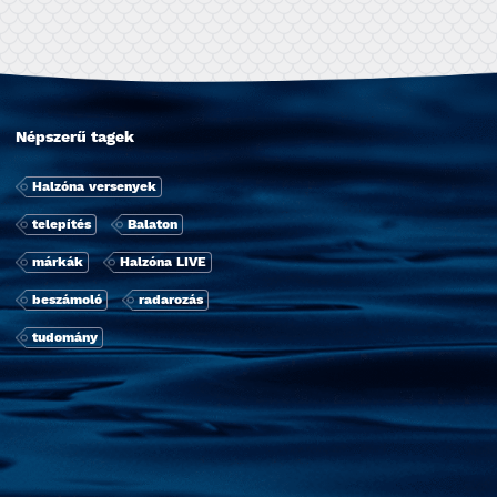
Népszerű tagek
Halzóna versenyek
telepí­tés
Balaton
márkák
Halzóna LIVE
beszámoló
radarozás
tudomány