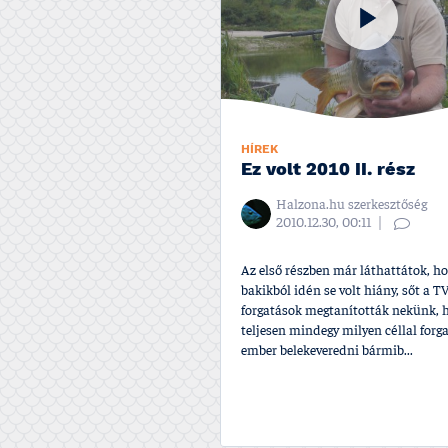
HÍREK
Ez volt 2010 II. rész
Halzona.hu szerkesztőség
2010.12.30, 00:11
Az első részben már láthattátok, h
bakikból idén se volt hiány, sőt a TV
forgatások megtaní­tották nekünk, 
teljesen mindegy milyen céllal forga
ember belekeveredni bármib...