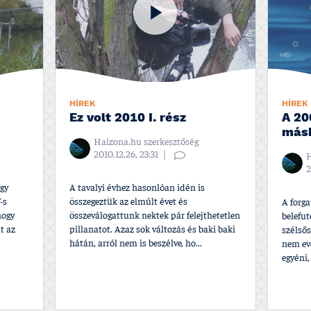
HÍREK
HÍREK
Ez volt 2010 I. rész
A 20
más
Halzona.hu szerkesztőség
2010.12.26, 23:31
H
2
ogy
A tavalyi évhez hasonlóan idén is
-s
összegeztük az elmúlt évet és
A forg
hogy
összeválogattunk nektek pár felejthetetlen
belefut
t az
pillanatot. Azaz sok változás és baki baki
szélsős
hátán, arról nem is beszélve, ho...
nem eve
egyéni,