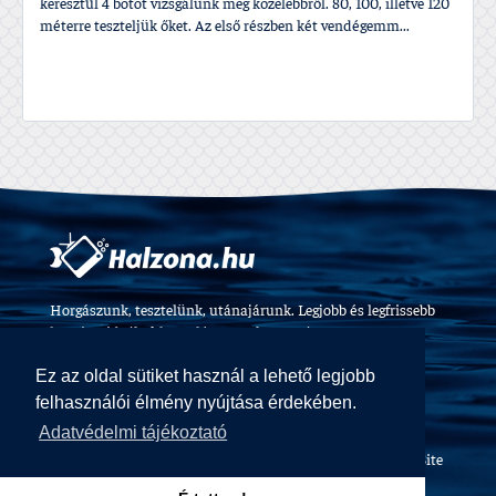
keresztül 4 botot vizsgálunk meg közelebbről. 80, 100, illetve 120
méterre teszteljük őket. Az első részben két vendégemm...
Horgászunk, tesztelünk, utánajárunk. Legjobb és legfrissebb
horgászvideók, felszerelés tesztek 2009 óta.
Ez az oldal sütiket használ a lehető legjobb
felhasználói élmény nyújtása érdekében.
Adatvédelmi tájékoztató
Halzóna Magazin © All Rights Reserved
Web design and Site
by
Voov