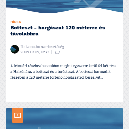
HÍREK
Botteszt - horgászat 120 méterre és
távolabbra
Halzona.hu szerkesztőség
2009.03.09, 13:39
A februári részhez hasonlóan megint egyszerre kerül fel két rész
a Halzónára, a botteszt és a törésteszt. A botteszt harmadik
részében a 120 méterre történő horgászatról beszélget...