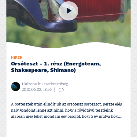
HÍREK
Orsóteszt - 1. rész (Energoteam,
Shakespeare, Shimano)
Halzona.hu szerkesztőség
2010.06.02, 18:56
A bottesztek után elindí­tjuk az orsóteszt sorozatot, persze elég
naí­v gondolat lenne azt hinni, hogy a rövidtávú tesztjeink
alapján meg lehet mondani egy orsóról, hogy 5 év múlva hogy...