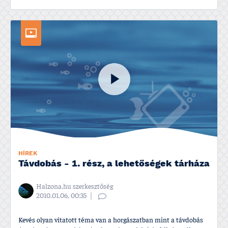
HÍREK
Távdobás - 1. rész, a lehetőségek tárháza
Halzona.hu szerkesztőség
2010.01.06, 00:35
Kevés olyan vitatott téma van a horgászatban mint a távdobás