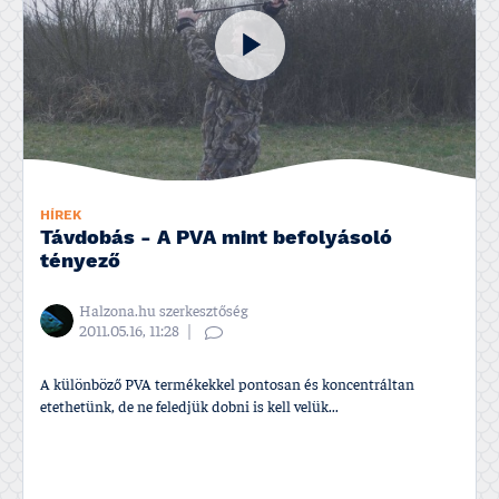
HÍREK
Távdobás - A PVA mint befolyásoló
tényező
Halzona.hu szerkesztőség
2011.05.16, 11:28
A különböző PVA termékekkel pontosan és koncentráltan
etethetünk, de ne feledjük dobni is kell velük...