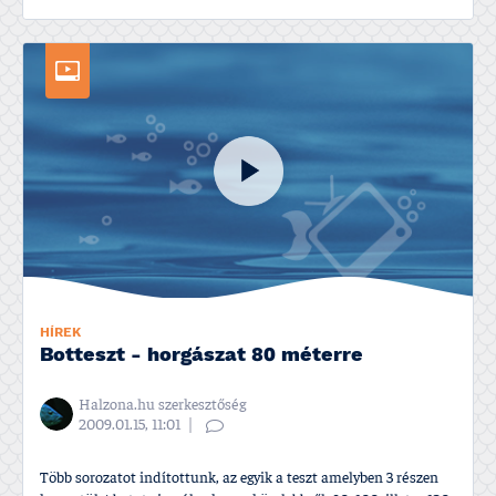
HÍREK
Botteszt - horgászat 80 méterre
Halzona.hu szerkesztőség
2009.01.15, 11:01
Több sorozatot indí­tottunk, az egyik a teszt amelyben 3 részen