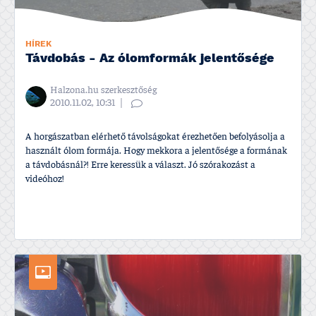
HÍREK
Távdobás - Az ólomformák jelentősége
Halzona.hu szerkesztőség
2010.11.02, 10:31
A horgászatban elérhető távolságokat érezhetően befolyásolja a
használt ólom formája. Hogy mekkora a jelentősége a formának
a távdobásnál?! Erre keressük a választ. Jó szórakozást a
videóhoz!