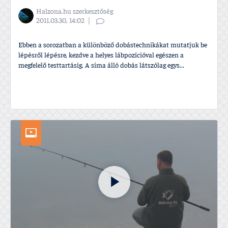
Halzona.hu szerkesztőség
2011.03.30, 14:02
Ebben a sorozatban a különböző dobástechnikákat mutatjuk be
lépésről lépésre, kezdve a helyes lábpozí­cióval egészen a
megfelelő testtartásig. A sima álló dobás látszólag egys...