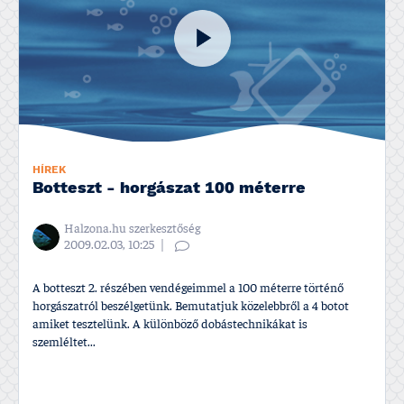
HÍREK
Botteszt - horgászat 100 méterre
Halzona.hu szerkesztőség
2009.02.03, 10:25
A botteszt 2. részében vendégeimmel a 100 méterre történő
horgászatról beszélgetünk. Bemutatjuk közelebbről a 4 botot
amiket tesztelünk. A különböző dobástechnikákat is
szemléltet...