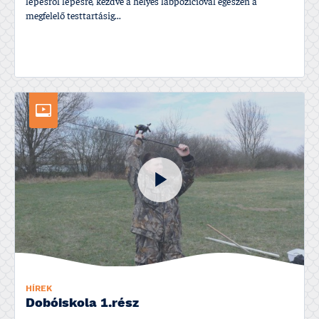
lépésről lépésre, kezdve a helyes lábpozí­cióval egészen a
megfelelő testtartásig...
HÍREK
Dobóiskola 1.rész