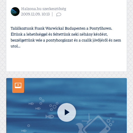
Halzona.hu szerkesztőség
2009.12.09, 10:13
Találkoztunk Frank Warwickal Budapesten a PontyShown.
Éltünk a lehetőséggel és feltettünk neki néhány kérdést,
beszélgettünk vele a pontyhorgászat és a csalik jövőjéről és nem
utol...