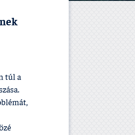
enek
n túl a
szása.
oblémát,
özé