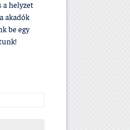
 a helyzet
ma akadók
nk be egy
tunk!