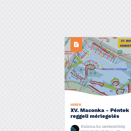
HÍREK
XV. Maconka - Péntek
reggeli mérlegelés
Halzona.hu szerkesztőség