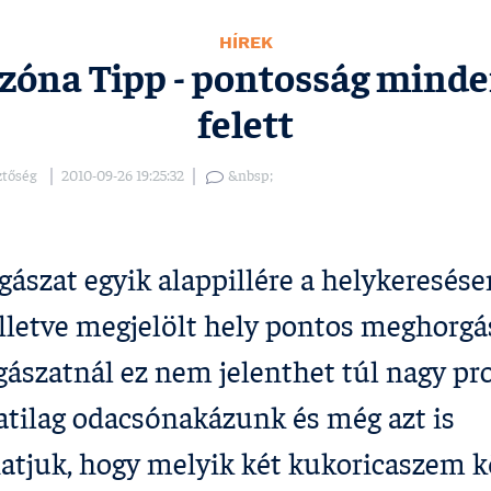
HÍREK
zóna Tipp - pontosság mind
felett
ztőség
2010-09-26 19:25:32
&nbsp;
gászat egyik alappillére a helykeresése
illetve megjelölt hely pontos meghorgá
ászatnál ez nem jelenthet túl nagy pr
atilag odacsónakázunk és még azt is
tjuk, hogy melyik két kukoricaszem k