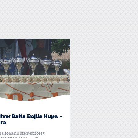
SilverBaits Bojlis Kupa -
óra
alzona.hu szerkesztőség