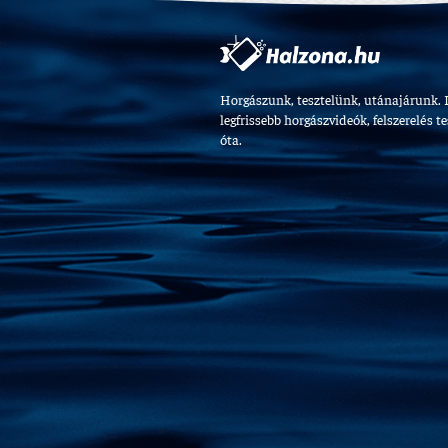
Horgászunk, tesztelünk, utánajárunk. 
legfrissebb horgászvideók, felszerelés t
óta.