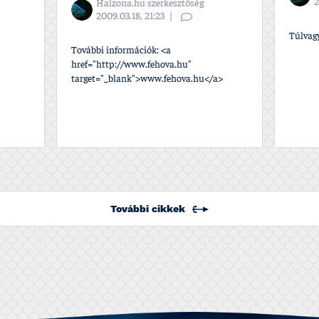
2
Halzona.hu szerkesztőség
2009.03.18, 21:23
Túlvag
További információk: <a
href="http://www.fehova.hu"
target="_blank">www.fehova.hu</a>
További cikkek