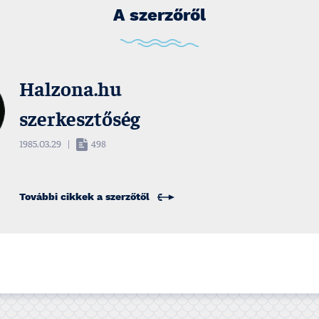
A szerzőről
Halzona.hu
szerkesztőség
1985.03.29
|
498
További cikkek a
szerzőtől