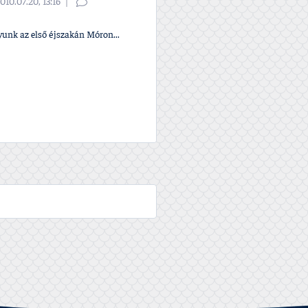
010.07.20, 13:16
yunk az első éjszakán Móron...