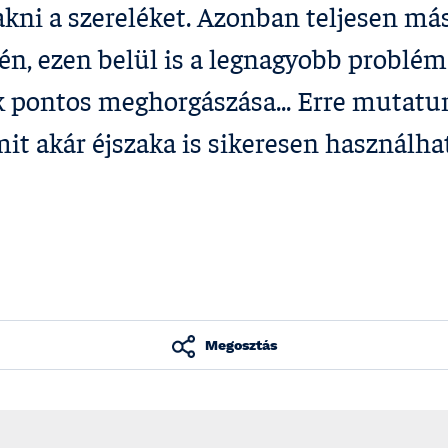
kni a szereléket. Azonban teljesen más
én, ezen belül is a legnagyobb problé
k pontos meghorgászása... Erre mutatu
it akár éjszaka is sikeresen használha
Megosztás