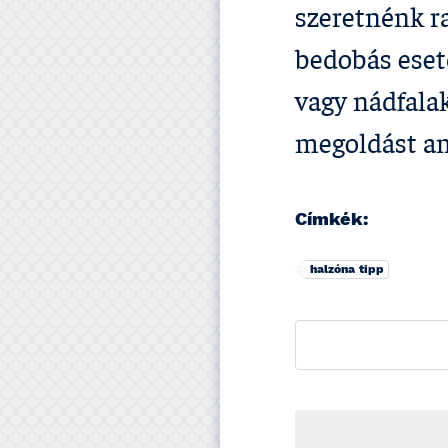
szeretnénk ra
bedobás eset
vagy nádfala
megoldást am
Címkék:
halzóna tipp