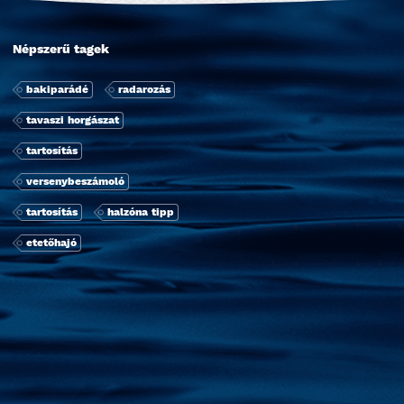
Népszerű tagek
bakiparádé
radarozás
tavaszi horgászat
tartosí­tás
versenybeszámoló
tartosí­tás
halzóna tipp
etetőhajó