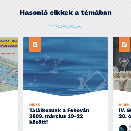
Hasonló cikkek a témában
HÍREK
HÍREK
Találkozunk a Fehován
IV. 
2009. március 19-22
20. 
között!
H