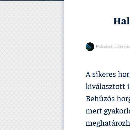
Hal
Halzona.hu szerkes
A sikeres hor
kiválasztott 
Behúzós horg
mert gyakorl
meghatározha