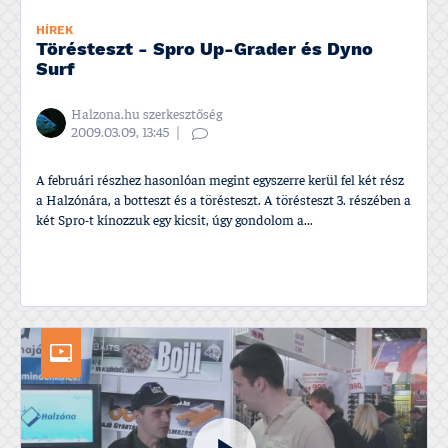
HÍREK
Törésteszt - Spro Up-Grader és Dyno
Surf
Halzona.hu szerkesztőség
2009.03.09, 13:45
A februári részhez hasonlóan megint egyszerre kerül fel két rész
a Halzónára, a botteszt és a törésteszt. A törésteszt 3. részében a
két Spro-t kí­nozzuk egy kicsit, úgy gondolom a...