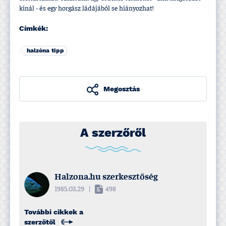
kí­nál - és egy horgász ládájából se hiányozhat!
Címkék:
halzóna tipp
Megosztás
A szerzőről
Halzona.hu szerkesztőség
1985.03.29
|
498
További cikkek a
szerzőtől