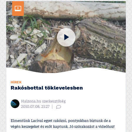
HÍREK
Rakósbottal töklevelesben
Halzona.hu szerkesztőség
2010.07.08, 21:27
Elmentünk Lacival egyet rakózni, pontyokban bí­ztunk de a
végén keszegeket és esőt kaptunk. Jó szórakozást a videóhoz!