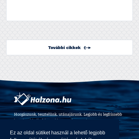
További cikkek
Horgászunk, tesztelünk, utánajárunk. Legjobb és legfrissebb
horgászvideók, felszerelés tesztek 2009 óta.
Ez az oldal sütiket használ a lehető legjobb