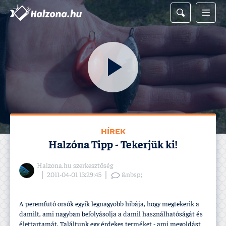
HÍREK
Halzóna Tipp - Tekerjük ki!
Halzona.hu szerkesztőség
2011-04-01 13:29:45
&nbsp;
A peremfutó orsók egyik legnagyobb hibája, hogy megtekerik a
damilt, ami nagyban befolyásolja a damil használhatóságát és
élettartamát. Találtunk egy érdekes terméket - ami megoldást