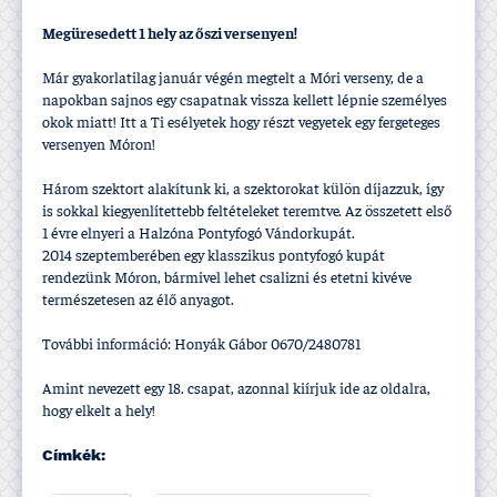
Megüresedett 1 hely az őszi versenyen!
Már gyakorlatilag január végén megtelt a Móri verseny, de a
napokban sajnos egy csapatnak vissza kellett lépnie személyes
okok miatt! Itt a Ti esélyetek hogy részt vegyetek egy fergeteges
versenyen Móron!
Három szektort alakí­tunk ki, a szektorokat külön dí­jazzuk, í­gy
is sokkal kiegyenlí­tettebb feltételeket teremtve. Az összetett első
1 évre elnyeri a Halzóna Pontyfogó Vándorkupát.
2014 szeptemberében egy klasszikus pontyfogó kupát
rendezünk Móron, bármivel lehet csalizni és etetni kivéve
természetesen az élő anyagot.
További információ: Honyák Gábor 0670/2480781
Amint nevezett egy 18. csapat, azonnal kií­rjuk ide az oldalra,
hogy elkelt a hely!
Címkék: