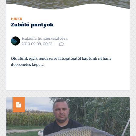
HÍREK
Zabáló pontyok
Halzona.hu szerkesztőség
2010.09.09, 00:33
Oldalunk egyik rendszeres látogatójától kaptunk néhány
döbbenetes képet...