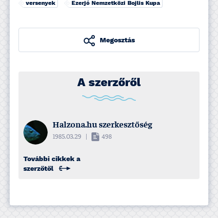
versenyek
Ezerjó Nemzetközi Bojlis Kupa
Megosztás
A szerzőről
Halzona.hu szerkesztőség
1985.03.29
|
498
További cikkek a
szerzőtől