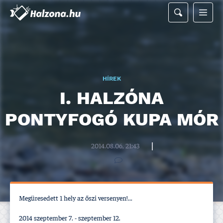
HÍREK
I. HALZÓNA
PONTYFOGÓ KUPA MÓR
Halzona.hu szerkesztőség
2014.08.06, 21:43
Megüresedett 1 hely az őszi versenyen!...
2014 szeptember 7. - szeptember 12.