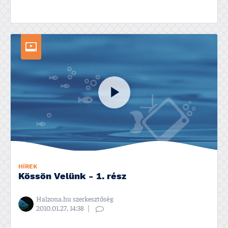
HÍREK
Kössön Velünk - 1. rész
Halzona.hu szerkesztőség
2010.01.27, 14:38