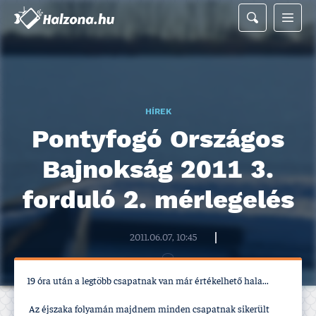
HÍREK
Pontyfogó Országos
Bajnokság 2011 3.
forduló 2. mérlegelés
Halzona.hu szerkesztőség
2011.06.07, 10:45
19 óra után a legtöbb csapatnak van már értékelhető hala...
Az éjszaka folyamán majdnem minden csapatnak sikerült