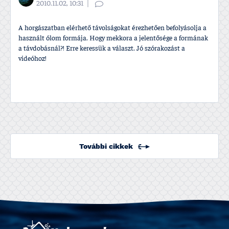
2010.11.02, 10:31
A horgászatban elérhető távolságokat érezhetően befolyásolja a
használt ólom formája. Hogy mekkora a jelentősége a formának
a távdobásnál?! Erre keressük a választ. Jó szórakozást a
videóhoz!
További cikkek