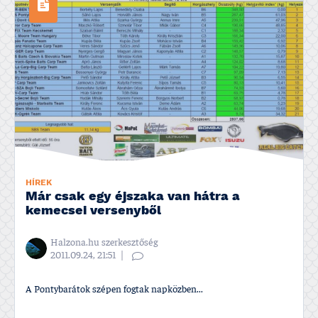
HÍREK
Már csak egy éjszaka van hátra a
kemecsei versenyből
Halzona.hu szerkesztőség
2011.09.24, 21:51
A Pontybarátok szépen fogtak napközben...