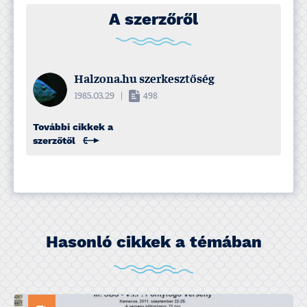
A szerzőről
Halzona.hu szerkesztőség
1985.03.29
|
498
További cikkek a
szerzőtől
Hasonló cikkek a témában