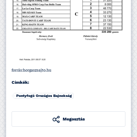
forrás:horgaszsajto.hu
Címkék:
Pontyfogó Országos Bajnokság
Megosztás