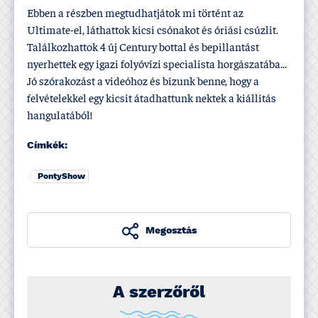
Ebben a részben megtudhatjátok mi történt az
Ultimate-el, láthattok kicsi csónakot és óriási csúzlit.
Találkozhattok 4 új Century bottal és bepillantást
nyerhettek egy igazi folyóví­zi specialista horgászatába...
Jó szórakozást a videóhoz és bí­zunk benne, hogy a
felvételekkel egy kicsit átadhattunk nektek a kiállí­tás
hangulatából!
Címkék:
PontyShow
Megosztás
A szerzőről