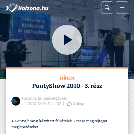
HÍREK
PontyShow 2010 - 3. rész
Halzona.hu szerkesztőség
2010-12-06 11:44:02
&nbsp;
A PontyShow-n készí­tett felvételek 3. része még rejteget
meglepetéseket...