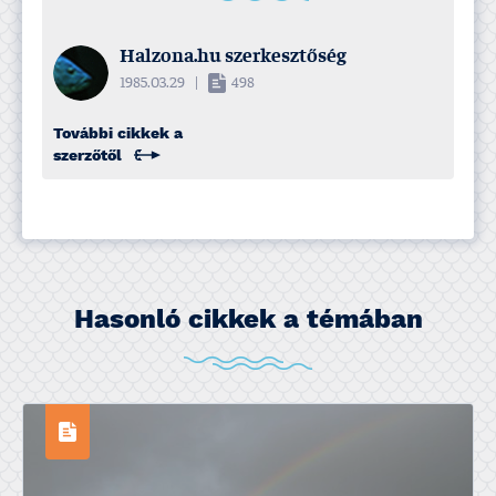
Halzona.hu szerkesztőség
1985.03.29
|
498
További cikkek a
szerzőtől
Hasonló cikkek a témában