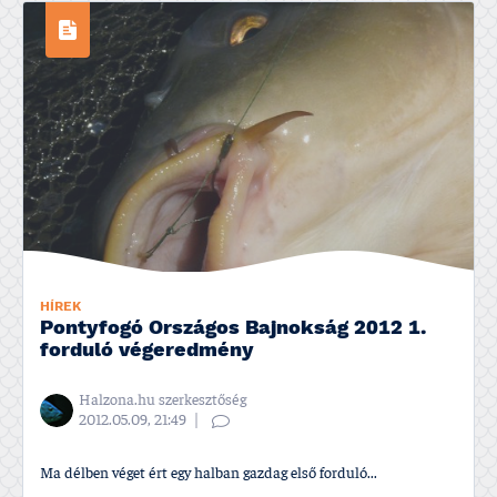
HÍREK
Pontyfogó Országos Bajnokság 2012 1.
forduló végeredmény
Halzona.hu szerkesztőség
2012.05.09, 21:49
Ma délben véget ért egy halban gazdag első forduló...