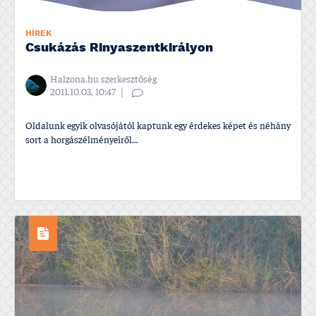
HÍREK
Csukázás Rinyaszentkirályon
Halzona.hu szerkesztőség
2011.10.03, 10:47
Oldalunk egyik olvasójától kaptunk egy érdekes képet és néhány
sort a horgászélményeiről...