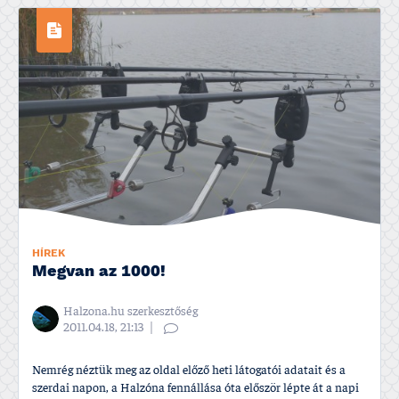
HÍREK
Megvan az 1000!
Halzona.hu szerkesztőség
2011.04.18, 21:13
Nemrég néztük meg az oldal előző heti látogatói adatait és a
szerdai napon, a Halzóna fennállása óta először lépte át a napi