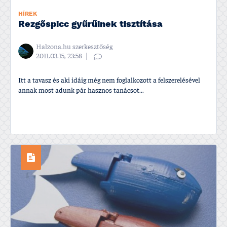
HÍREK
Rezgőspicc gyűrűinek tisztí­tása
Halzona.hu szerkesztőség
2011.03.15, 23:58
Itt a tavasz és aki idáig még nem foglalkozott a felszerelésével
annak most adunk pár hasznos tanácsot...