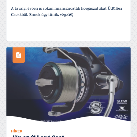
A tavalyi évben is sokan finanszí­rozták horgászatukat Üdülési
Csekkből. Ennek úgy tűnik, végeâ€¦
HÍREK