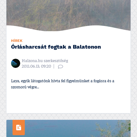
HÍREK
Óriásharcsát fogtak a Balatonon
Halzona.hu szerkesztőség
2011.06.13, 09:20
Laya, egyik látogatónk hí­vta fel figyelmünket a fogásra és a
szomorú végre...