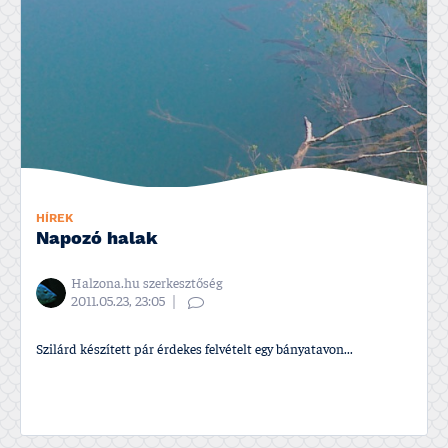
HÍREK
Napozó halak
Halzona.hu szerkesztőség
2011.05.23, 23:05
Szilárd készí­tett pár érdekes felvételt egy bányatavon...