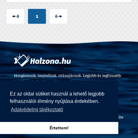
1
Horgászunk, tesztelünk, utánajárunk. Legjobb és legfrissebb
horgászvideók, felszerelés tesztek 2009 óta.
Ez az oldal sütiket használ a lehető legjobb
felhasználói élmény nyújtása érdekében.
Adatvédelmi tájékoztató
Halzóna Magazin © All Rights Reserved
Web design and Site
by
Voov
Értettem!