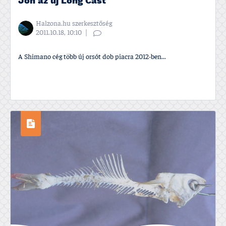
Jön az új Long Cast
Halzona.hu szerkesztőség
2011.10.18, 10:10
A Shimano cég több új orsót dob piacra 2012-ben...