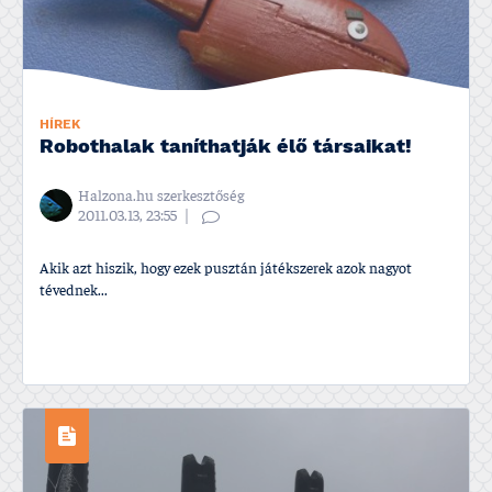
HÍREK
Robothalak taní­thatják élő társaikat!
Halzona.hu szerkesztőség
2011.03.13, 23:55
Akik azt hiszik, hogy ezek pusztán játékszerek azok nagyot
tévednek...