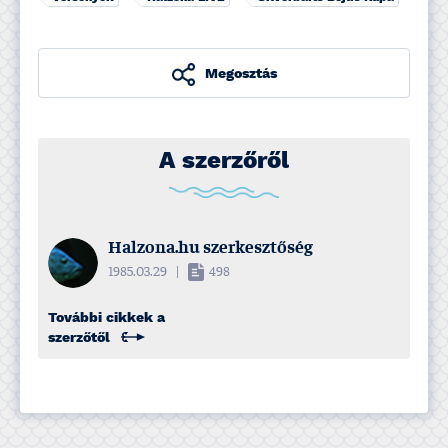
Megosztás
A szerzőről
Halzona.hu szerkesztőség
1985.03.29
|
498
További cikkek a
szerzőtől