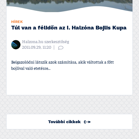
HÍREK
Túl van a félidőn az I. Halzóna Bojlis Kupa
Halzona.hu szerkesztőség
2011.09.29, 11:20
Beigazolódni látszik azok számí­tása, akik váltottak a főtt
bojlival való etetésre...
További cikkek