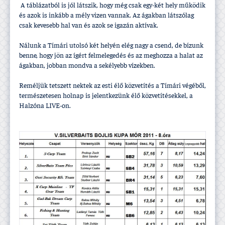
A táblázatból is jól látszik, hogy még csak egy-két hely működik
és azok is inkább a mély vizen vannak. Az ágakban látszólag
csak kevesebb hal van és azok se igazán aktí­vak.
Nálunk a Tí­mári utolsó két helyén elég nagy a csend, de bí­zunk
benne, hogy jön az í­gért felmelegedés és az meghozza a halat az
ágakban, jobban mondva a sekélyebb ví­zekben.
Reméljük tetszett nektek az esti élő közvetí­tés a Tí­mári végéből,
természetesen holnap is jelentkezünk élő közvetí­tésekkel, a
Halzóna LIVE-on.