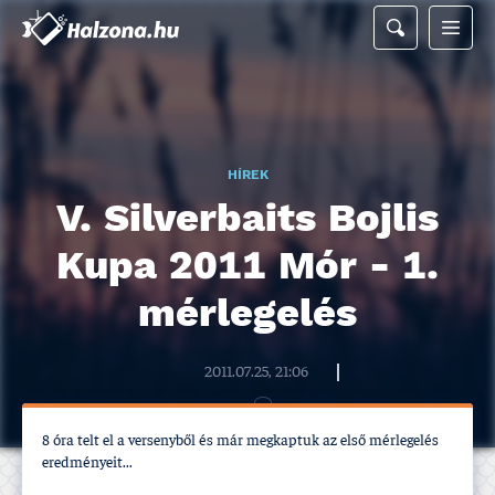
HÍREK
V. Silverbaits Bojlis
Kupa 2011 Mór - 1.
mérlegelés
Halzona.hu szerkesztőség
2011.07.25, 21:06
8 óra telt el a versenyből és már megkaptuk az első mérlegelés
eredményeit...