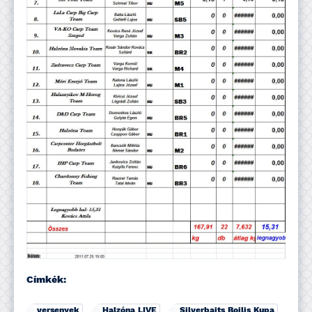
Címkék:
versenyek
Halzóna LIVE
Silverbaits Bojlis Kupa