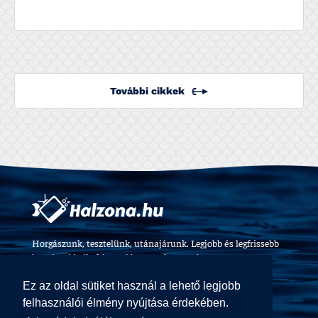
További cikkek
Horgászunk, tesztelünk, utánajárunk. Legjobb és legfrissebb
horgászvideók, felszerelés tesztek 2009 óta.
Ez az oldal sütiket használ a lehető legjobb
felhasználói élmény nyújtása érdekében.