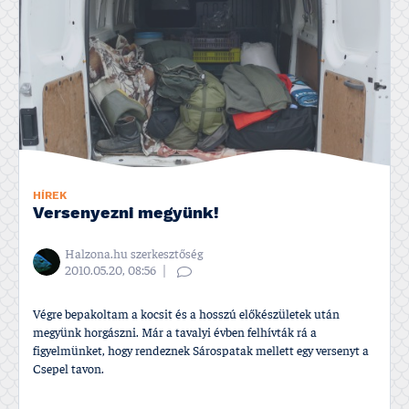
HÍREK
Versenyezni megyünk!
Halzona.hu szerkesztőség
2010.05.20, 08:56
Végre bepakoltam a kocsit és a hosszú előkészületek után
megyünk horgászni. Már a tavalyi évben felhí­vták rá a
figyelmünket, hogy rendeznek Sárospatak mellett egy versenyt a
Csepel tavon.