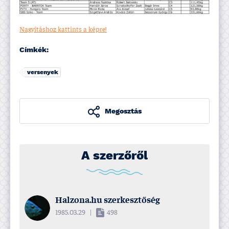
Nagyí­táshoz kattints a képre!
Címkék:
versenyek
Megosztás
A szerzőről
Halzona.hu szerkesztőség
1985.03.29
|
498