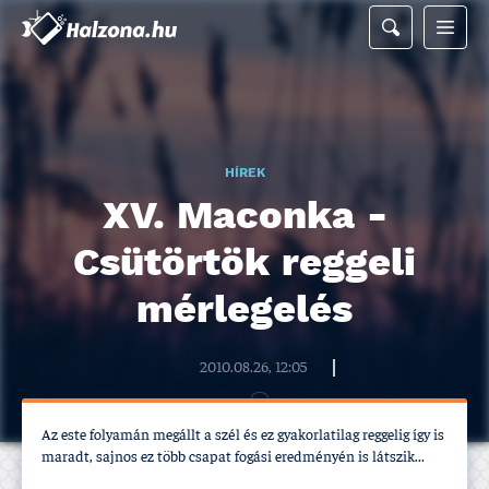
HÍREK
XV. Maconka -
Csütörtök reggeli
mérlegelés
Halzona.hu szerkesztőség
2010.08.26, 12:05
Az este folyamán megállt a szél és ez gyakorlatilag reggelig í­gy is
maradt, sajnos ez több csapat fogási eredményén is látszik...