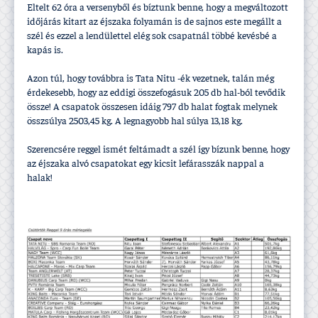
Eltelt 62 óra a versenyből és bí­ztunk benne, hogy a megváltozott
időjárás kitart az éjszaka folyamán is de sajnos este megállt a
szél és ezzel a lendülettel elég sok csapatnál többé kevésbé a
kapás is.
Azon túl, hogy továbbra is Tata Nitu -ék vezetnek, talán még
érdekesebb, hogy az eddigi összefogásuk 205 db hal-ból tevődik
össze! A csapatok összesen idáig 797 db halat fogtak melynek
összsúlya 2503,45 kg. A legnagyobb hal súlya 13,18 kg.
Szerencsére reggel ismét feltámadt a szél í­gy bí­zunk benne, hogy
az éjszaka alvó csapatokat egy kicsit lefárasszák nappal a
halak!