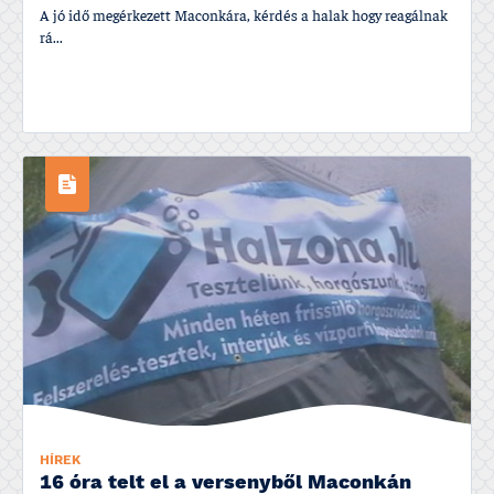
A jó idő megérkezett Maconkára, kérdés a halak hogy reagálnak
rá...
HÍREK
16 óra telt el a versenyből Maconkán