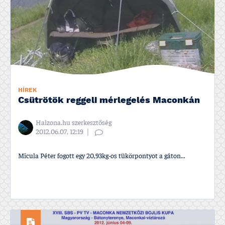
HÍREK
Csütrötök reggeli mérlegelés Maconkán
Halzona.hu szerkesztőség
2012.06.07, 12:19
Micula Péter fogott egy 20,93kg-os tükörpontyot a gáton...