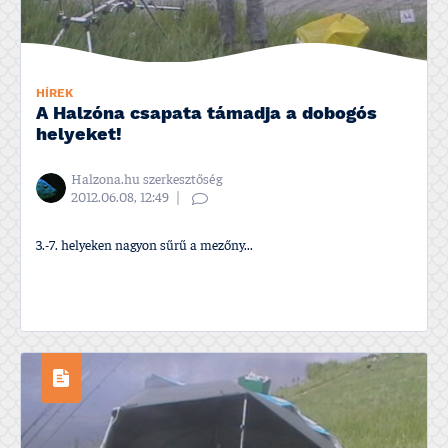
HÍREK
A Halzóna csapata támadja a dobogós
helyeket!
Halzona.hu szerkesztőség
2012.06.08, 12:49
3.-7. helyeken nagyon sűrű a mezőny...