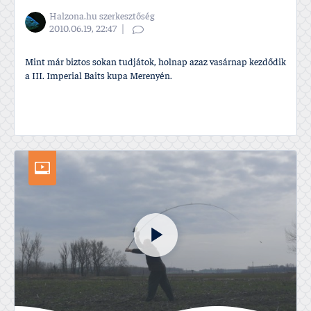
Halzona.hu szerkesztőség
2010.06.19, 22:47
Mint már biztos sokan tudjátok, holnap azaz vasárnap kezdődik
a III. Imperial Baits kupa Merenyén.