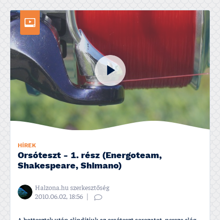
HÍREK
Orsóteszt - 1. rész (Energoteam,
Shakespeare, Shimano)
Halzona.hu szerkesztőség
2010.06.02, 18:56