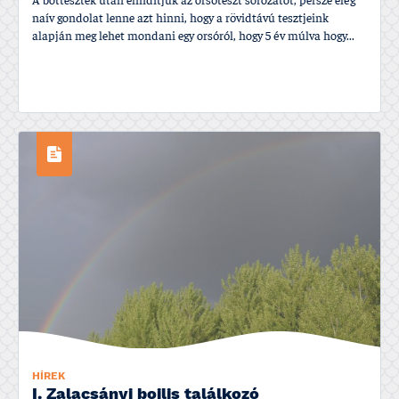
A bottesztek után elindí­tjuk az orsóteszt sorozatot, persze elég
naí­v gondolat lenne azt hinni, hogy a rövidtávú tesztjeink
alapján meg lehet mondani egy orsóról, hogy 5 év múlva hogy...
HÍREK
I. Zalacsányi bojlis találkozó