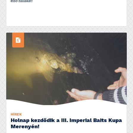
első halakat!
HÍREK
Holnap kezdődik a III. Imperial Baits Kupa
Merenyén!