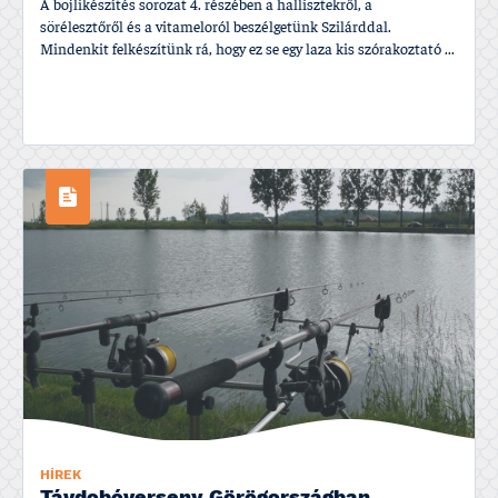
A bojlikészí­tés sorozat 4. részében a hallisztekről, a
sörélesztőről és a vitameloról beszélgetünk Szilárddal.
Mindenkit felkészí­tünk rá, hogy ez se egy laza kis szórakoztató ...
HÍREK