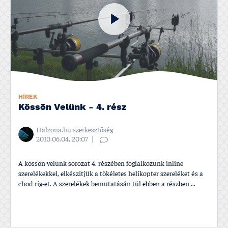
HÍREK
Kössön Velünk - 4. rész
Halzona.hu szerkesztőség
2010.06.04, 20:07
A kössön velünk sorozat 4. részében foglalkozunk inline
szerelékekkel, elkészí­tjük a tökéletes helikopter szereléket és a
chod rig-et. A szerelékek bemutatásán túl ebben a részben ...