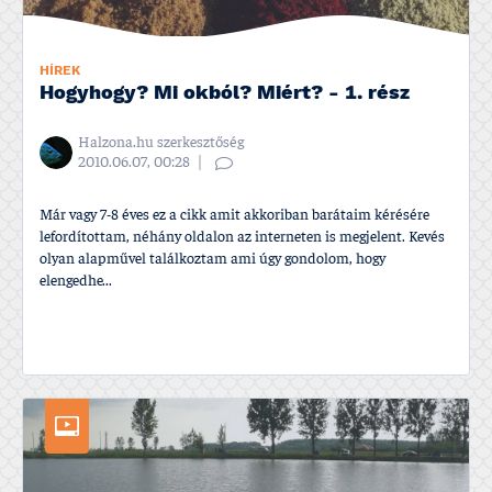
HÍREK
Hogyhogy? Mi okból? Miért? - 1. rész
Halzona.hu szerkesztőség
2010.06.07, 00:28
Már vagy 7-8 éves ez a cikk amit akkoriban barátaim kérésére
lefordí­tottam, néhány oldalon az interneten is megjelent. Kevés
olyan alapművel találkoztam ami úgy gondolom, hogy
elengedhe...