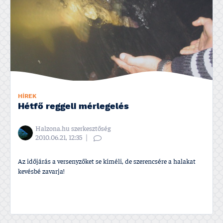
HÍREK
Hétfő reggeli mérlegelés
Halzona.hu szerkesztőség
2010.06.21, 12:35
Az időjárás a versenyzőket se kí­méli, de szerencsére a halakat
kevésbé zavarja!