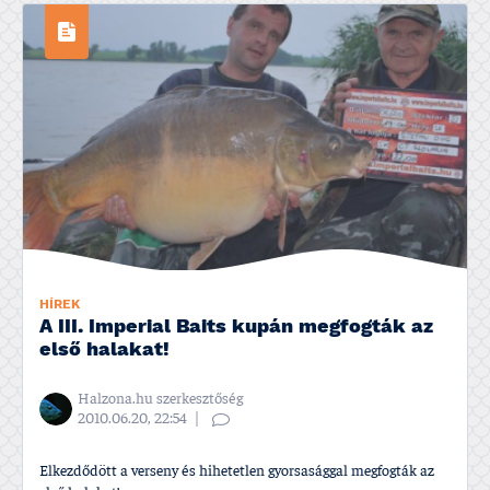
HÍREK
A III. Imperial Baits kupán megfogták az
első halakat!
Halzona.hu szerkesztőség
2010.06.20, 22:54
Elkezdődött a verseny és hihetetlen gyorsasággal megfogták az