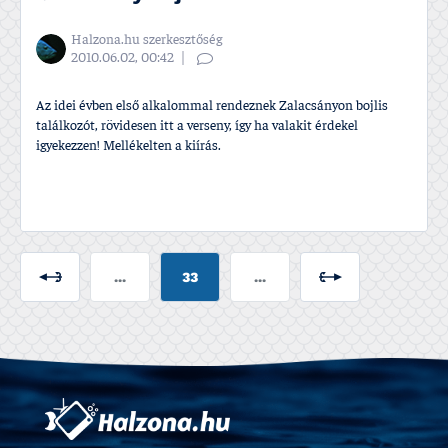
Halzona.hu szerkesztőség
2010.06.02, 00:42
Az idei évben első alkalommal rendeznek Zalacsányon bojlis
találkozót, rövidesen itt a verseny, í­gy ha valakit érdekel
igyekezzen! Mellékelten a kií­rás.
...
33
...