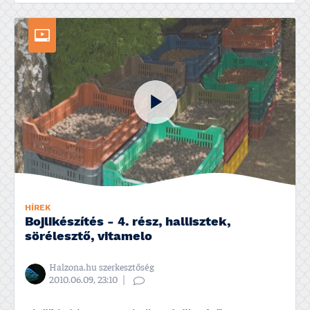
HÍREK
Bojlikészí­tés - 4. rész, hallisztek,
sörélesztő, vitamelo
Halzona.hu szerkesztőség
2010.06.09, 23:10