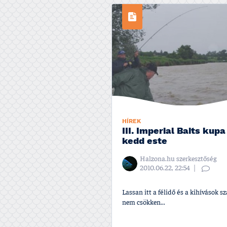
HÍREK
III. Imperial Baits kupa
kedd este
Halzona.hu szerkesztőség
2010.06.22, 22:54
Lassan itt a félidő és a kihí­vások 
nem csökken...