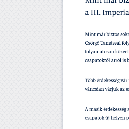
Mint már biz
a III. Imperi
Mint már biztos sok
Csörgő Tamással folyt
folyamatosan közvetí
csapatoktól arról is
Több érdekesség vár 
váncsian várjuk az e
A másik érdekesség a
csapatok új helyen 