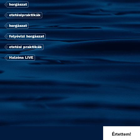
horgászat
etetésipraktikák
horgászat
folyóvizi horgászat
etetési praktikák
Halzóna LIVE
Értettem!