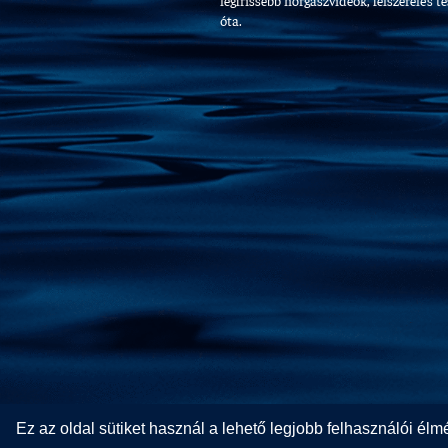
legfrissebb horgászvideók, felszerelés t
óta.
Ez az oldal sütiket használ a lehető legjobb felhasználói é