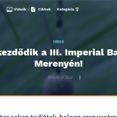
Videók
/
Cikkek
Kategória
HÍREK
ezdődik a III. Imperial B
Merenyén!
Halzona.hu szerkesztőség
2010.06.19, 22:47