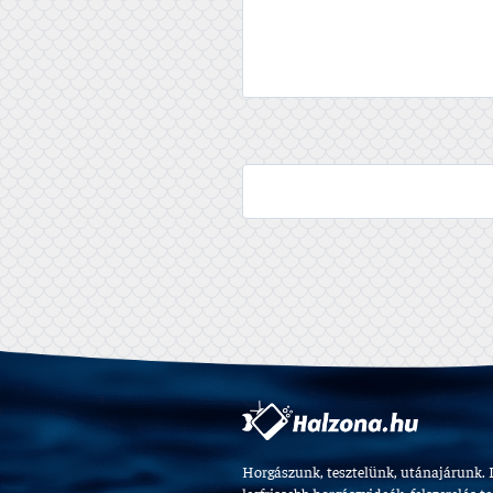
Horgászunk, tesztelünk, utánajárunk. 