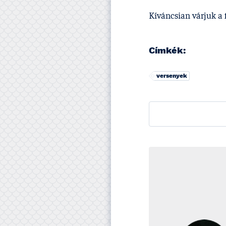
Kí­váncsian várjuk a
Címkék:
versenyek