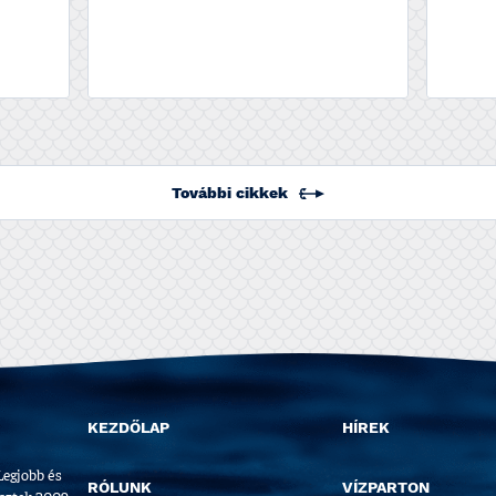
További cikkek
KEZDŐLAP
HÍREK
Legjobb és
RÓLUNK
VÍZPARTON