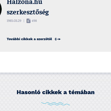
Halzona.hu
szerkesztőség
1985.03.29
|
498
További cikkek a
szerzőtől
Hasonló cikkek a témában