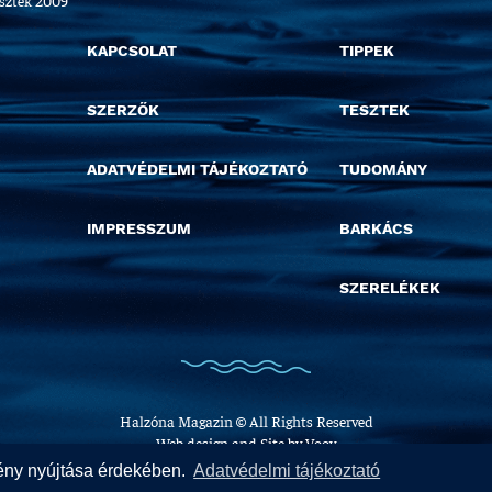
esztek 2009
KAPCSOLAT
TIPPEK
SZERZŐK
TESZTEK
ADATVÉDELMI TÁJÉKOZTATÓ
TUDOMÁNY
IMPRESSZUM
BARKÁCS
SZERELÉKEK
Halzóna Magazin © All Rights Reserved
Web design and Site by
Voov
lmény nyújtása érdekében.
Adatvédelmi tájékoztató