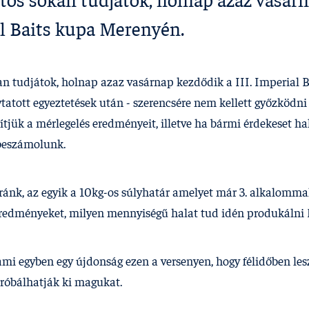
tos sokan tudjátok, holnap azaz vasár
al Baits kupa Merenyén.
an tudjátok, holnap azaz vasárnap kezdődik a III. Imperial 
atott egyeztetések után - szerencsére nem kellett győzködni :
­tjük a mérlegelés eredményeit, illetve ha bármi érdekeset ha
 beszámolunk.
ránk, az egyik a 10kg-os súlyhatár amelyet már 3. alkalomma
redményeket, milyen mennyiségű halat tud idén produkálni M
mi egyben egy újdonság ezen a versenyen, hogy félidőben lesz 
próbálhatják ki magukat.