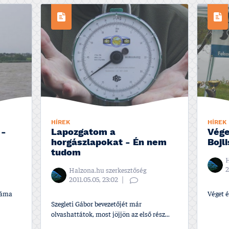
HÍREK
HÍREK
 -
Lapozgatom a
Vége
horgászlapokat - Én nem
Bojl
tudom
H
2
Halzona.hu szerkesztőség
2011.05.05, 23:02
száma
Véget é
Szegleti Gábor bevezetőjét már
olvashattátok, most jöjjön az első rész...