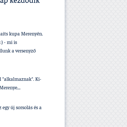
nap kezdődik
Baits kupa Merenyén.
) - mi is
llunk a versenyző
l "alkalmaznak". Kí­
erenye....
egy új sorsolás és a