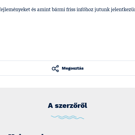
 fejleményeket és amint bármi friss infóhoz jutunk jelentkezü
Megosztás
A szerzőről