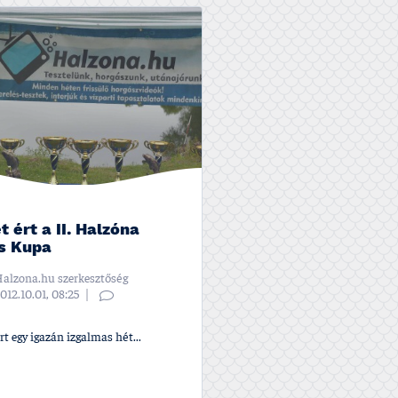
t ért a II. Halzóna
is Kupa
alzona.hu szerkesztőség
012.10.01, 08:25
rt egy igazán izgalmas hét...