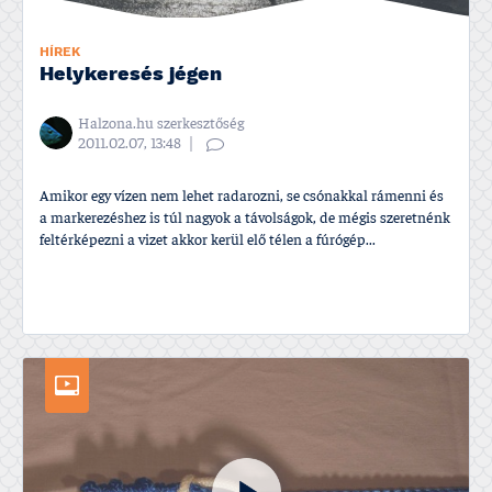
HÍREK
Helykeresés jégen
Halzona.hu szerkesztőség
2011.02.07, 13:48
Amikor egy ví­zen nem lehet radarozni, se csónakkal rámenni és
a markerezéshez is túl nagyok a távolságok, de mégis szeretnénk
feltérképezni a vizet akkor kerül elő télen a fúrógép...