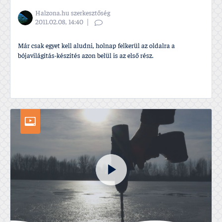
Halzona.hu szerkesztőség
2011.02.08, 14:40
Már csak egyet kell aludni, holnap felkerül az oldalra a
bójavilágí­tás-készí­tés azon belül is az első rész.