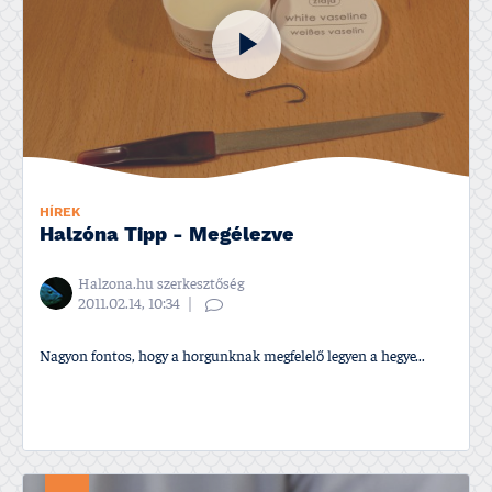
HÍREK
Halzóna Tipp - Megélezve
Halzona.hu szerkesztőség
2011.02.14, 10:34
Nagyon fontos, hogy a horgunknak megfelelő legyen a hegye...