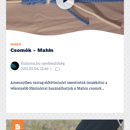
HÍREK
Csomók - Mahin
Halzona.hu szerkesztőség
2011.02.04, 12:46
Amennyiben vastag előtétzsinórt szeretnénk összekötni a
vékonyabb főzsinórral használhatjuk a Mahin csomót...