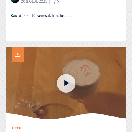
2011.01.31, 22:15
Kaptunk kettő igencsak friss képet...
HÍREK