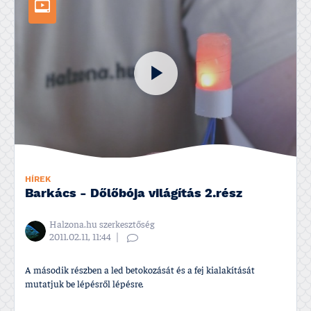
HÍREK
Barkács - Dőlőbója világí­tás 2.rész
Halzona.hu szerkesztőség
2011.02.11, 11:44
A második részben a led betokozását és a fej kialakí­tását
mutatjuk be lépésről lépésre.