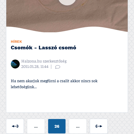
HÍREK
Csomók - Lasszó csomó
Halzona.hu szerkesztőség
2011.01.28, 11:44
Ha nem akarjuk megfúrni a csalit akkor nincs sok
lehetőségünk...
...
26
...