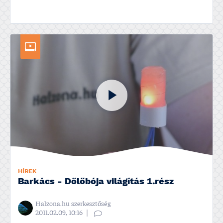
HÍREK
Barkács - Dőlőbója világí­tás 1.rész
Halzona.hu szerkesztőség
2011.02.09, 10:16