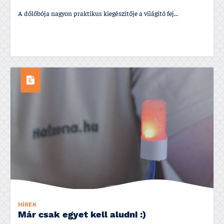
A dőlőbója nagyon praktikus kiegészí­tője a világí­tó fej...
HÍREK
Már csak egyet kell aludni :)