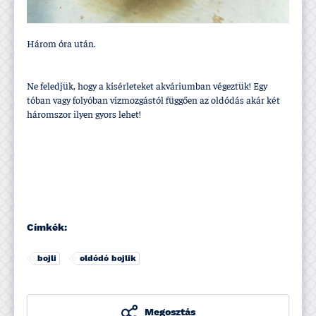
Három óra után.
Ne feledjük, hogy a kí­sérleteket akváriumban végeztük! Egy
tóban vagy folyóban ví­zmozgástól függően az oldódás akár két
háromszor ilyen gyors lehet!
Címkék:
bojli
oldódó bojlik
Megosztás