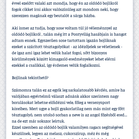
évvel ezelőtt valaki azt mondja, hogy én az oldódó bojlikról
fogok cikket í­rni akkor valószí­nüleg azt mondom neki, hogy
szerezzen magának egy beutalót a sárga házba.
Aki ismer az tudja, hogy sose voltam túl jó véleménnyel az
oldódó bojlikról , talán még itt a Pontyvilág hasábjain is hangot
adtam ennek. Egyszerűen sose tartottam igazán bojliknak
ezeket a szárí­tott tésztagolyókat - az idézőjelek se véletlenek -
de igaz ami igaz lehet velük halat fogni, sőtt bizonyos
körülmények között kimagasló eredményeket lehet elérni
ezekkel a csalikkal, í­gy érdemes velük foglalkozni.
Bojlinak tekinthető?
Számomra talán ez az egyik leg sarkalatosabb kérdés, amire ha
valójában egyértelmű választ adnánk akkor szerintem nagy
borulásokat lehetne előidézni vele, főleg a versenysport
köreiben. Mert ugye a bojli gyakorlatilag nem más mint egy főtt
tésztagolyó, nem utolsó sorban a neve is az angol főzésből ered...
na de ezt már sokszor leí­rtuk.
Ezzel szemben az oldódó bojlik valamilyen ragacs segí­tségével
készülnek, legyen az melasz, cukorszirup, méz és még