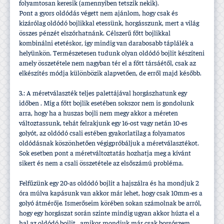
folyamtosan keresik (amennyiben tetszik nekik).
Pont a gyors oldódás végett nem ajánlom, hogy csak és
kizárólag oldódó bojlikkal etessünk, horgásszunk, mert a világ
összes pénzét elszórhatnánk. Célszerű főtt bojlikkal
kombinálni etetéskor, í­gy mindig van darabosabb táplálék a
helyünkön. Természetesen tudunk olyan oldódó bojlit készí­teni
amely összetétele nem nagyban tér el a főtt társáétől, csak az
elkészí­tés módja különbözik alapvetően, de erről majd később.
3.: A méretválaszték teljes palettájával horgászhatunk egy
időben . Mí­g a főtt bojlik esetében sokszor nem is gondolunk
arra, hogy ha a huszas bojli nem megy akkor a méreten
változtassunk, tehát felrakjunk egy 16-ost vagy netán 10-es
golyót, az oldódó csali estében gyakorlatilag a folyamatos
oldódásnak köszönhetően végigpróbáljuk a méretválasztékot.
Sok esetben pont a méretváltoztatás hozhatja meg a kí­vánt
sikert és nem a csali összetétele az elsőszámú probléma.
Felfűzünk egy 20-as oldódó bojlit a hajszálra és ha mondjuk 2
óra múlva kapásunk van akkor már lehet, hogy csak 10mm-es a
golyó átmérője. Ismerőseim körében sokan számolnak be arról,
hogy egy horgászat során szinte mindig ugyan akkor húzta el a
hal az oldódó bojlit , amikor mondjuk már csak borsószem