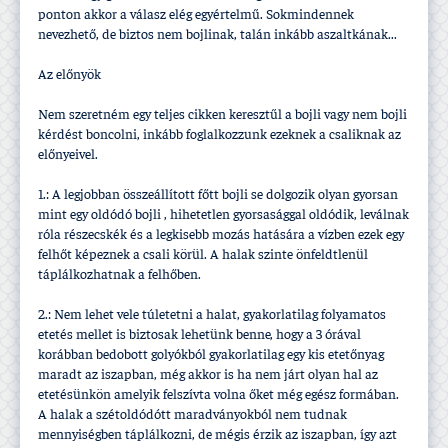
ponton akkor a válasz elég egyértelmű. Sokmindennek
nevezhető, de biztos nem bojlinak, talán inkább aszaltkának...
Az előnyök
Nem szeretném egy teljes cikken keresztűl a bojli vagy nem bojli
kérdést boncolni, inkább foglalkozzunk ezeknek a csaliknak az
előnyeivel.
1.: A legjobban összeállí­tott főtt bojli se dolgozik olyan gyorsan
mint egy oldódó bojli , hihetetlen gyorsasággal oldódik, leválnak
róla részecskék és a legkisebb mozás hatására a ví­zben ezek egy
felhőt képeznek a csali körül. A halak szinte önfeldtlenül
táplálkozhatnak a felhőben.
2.: Nem lehet vele túletetni a halat, gyakorlatilag folyamatos
etetés mellet is biztosak lehetünk benne, hogy a 3 órával
korábban bedobott golyókból gyakorlatilag egy kis etetőnyag
maradt az iszapban, még akkor is ha nem járt olyan hal az
etetésünkön amelyik felszí­vta volna őket még egész formában.
A halak a szétoldódótt maradványokból nem tudnak
mennyiségben táplálkozni, de mégis érzik az iszapban, í­gy azt