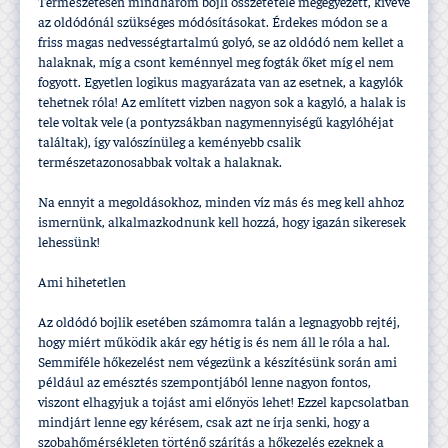
Természetesen mindhárom bojli összetétele megegyezett, kivéve
az oldódónál szükséges módósí­tásokat. Érdekes módon se a
friss magas nedvességtartalmú golyó, se az oldódó nem kellet a
halaknak, mí­g a csont keménnyel meg fogták őket mí­g el nem
fogyott. Egyetlen logikus magyarázata van az esetnek, a kagylók
tehetnek róla! Az emlí­tett vizben nagyon sok a kagyló, a halak is
tele voltak vele (a pontyzsákban nagymennyiségű kagylóhéjat
találtak), í­gy valószí­nüleg a keményebb csalik
természetazonosabbak voltak a halaknak.
Na ennyit a megoldásokhoz, minden ví­z más és meg kell ahhoz
ismernünk, alkalmazkodnunk kell hozzá, hogy igazán sikeresek
lehessünk!
Ami hihetetlen
Az oldódó bojlik esetében számomra talán a legnagyobb rejtéj,
hogy miért működik akár egy hétig is és nem áll le róla a hal.
Semmiféle hőkezelést nem végezünk a készí­tésünk során ami
például az emésztés szempontjából lenne nagyon fontos,
viszont elhagyjuk a tojást ami előnyös lehet! Ezzel kapcsolatban
mindjárt lenne egy kérésem, csak azt ne í­rja senki, hogy a
szobahőmérsékleten történő szárí­tás a hőkezelés ezeknek a