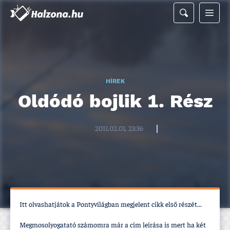
HÍREK
Oldódó bojlik 1. Rész
Halzona.hu szerkesztőség
2011.02.01, 23:36
Itt olvashatjátok a Pontyvilágban megjelent cikk első részét...
Megmosolyogatató számomra már a cí­m leí­rása is mert ha két