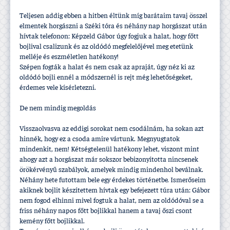
Teljesen addig ebben a hitben éltünk mí­g barátaim tavaj összel
elmentek horgászni a Széki tóra és néhány nap horgászat után
hí­vtak telefonon: Képzeld Gábor úgy fogjuk a halat, hogy főtt
bojlival csalizunk és az oldódó megfelelőjével meg etetünk
melléje és eszméletlen hatékony!
Szépen fogták a halat és nem csak az apraját, úgy néz ki az
oldódó bojli ennél a módszernél is rejt még lehetőségeket,
érdemes vele kí­sérletezni.
De nem mindig megoldás
Visszaolvasva az eddigi sorokat nem csodálnám, ha sokan azt
hinnék, hogy ez a csoda amire vártunk. Megnyugtatok
mindenkit, nem! Kétségtelenül hatékony lehet, viszont mint
ahogy azt a horgászat már sokszor bebizonyí­totta nincsenek
örökérvényű szabályok, amelyek mindig mindenhol beválnak.
Néhány hete futottam bele egy érdekes történetbe. Ismerőseim
akiknek bojlit készí­tettem hí­vtak egy befejezett túra után: Gábor
nem fogod elhinni mivel fogtuk a halat, nem az oldódóval se a
friss néhány napos főtt bojlikkal hanem a tavaj őszi csont
kemény főtt bojlikkal.