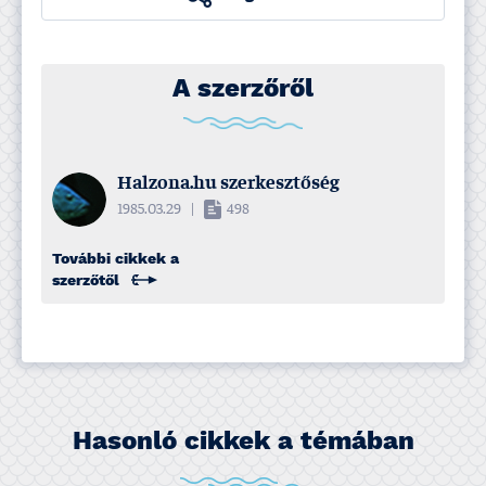
A szerzőről
Halzona.hu szerkesztőség
1985.03.29
|
498
További cikkek a
szerzőtől
Hasonló cikkek a témában