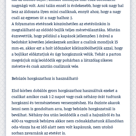
nagyságú volt. Ami talán ennél is érdekesebb, hogy sok nagy hal
lesz az áldozata ilyen mini csaliknak, ennyit ahoz, hogy a nagy
csali az egyenes út a nagy halhoz :).
A folyamatos etetésnek köszönhetően az etetésünkön is
megtalálható az oldódó bojlik teljes méretválasztáka. Miután
észrevettük, hogy például a kapások jellemzően 1 órával a
bedobást követően jelenkeznek amikor a csalink mondjuk 15
mm-es, akkor ezt a holt időszakot kiküszöbölhetjük azzal, hogy
a bojlikat előáztatjuk és úgy horgászunk velük. Tehát a parton
megvárjuk mí­g leoldódik egy pohárban a látszólag sikeres
méretre és csak azután csalizunk vele.
Behúzós horgászathoz is használható
Első körben dobálós gyors horgászathoz használtuk ezeket a
csalikat amikor csak 1-2 napot vagy csak néhány órát tudtunk
horgászni és természetesen versenyzéshez. Ha őszinte akarok
lenni nem is gondoltam arra, hogy behúzós horgászatnál is
beválhat. Néhány óra után leoldódik a csali a hajszálról és ha
400-ra vagyunk behúzva akkor nem csónakázhatunk állandóan
oda-vissza ha ez idő alatt nem volt kapásunk, nem utolsó
sorban zavarnánk az etetést is.