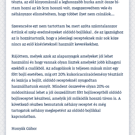
tészta, az elő kinyomásnál a leghosszabb hurka amit össze bí­
rtam hozni az kb 5cm hosszú volt, megszenvedtem vele és
néhányszor elismételtem, hogy többet ilyet nem csinálok....
Szerencsére ezt nem tartottam be, mert azóta számtalanszor
értünk el szép eredményeket oldódó bojlikkal , de az igazsághoz
az is hozzátartozik, hogy a jelenlegi recepteknek már sok köze
nincs az eslő kí­sérleteknél használt keverékekhez.
Rájöttem, melyek azok az alapanyagok amelyeket jól lehet
használni és hogy vannak olyan lisztek amelyekt jobb kihagyni
ezekből a csalikból. Az adagolások is teljesen másak mint egy
főtt bojli esetében, mí­g ott 20% kukoricacsí­raörlemény tésztásí­t
és lezárja a bojlit, oldódó recepteknél nyugodtan
használhatunk ennyit. Mindent összevéve olyan 20%-os
módosí­tással lehet a jól összeállí­tott főtt bojlireceptből oldódó
bojlireceptet készí­teni, amelyik jól működik hosszú távon is. A
következő részben bemutatok néhány receptet és még
tartogatok néhány meglepetést az oldódó bojlikkal
kapcsolatban.
Honyák Gábor