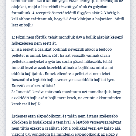
sorolhatnám. Ezt a kötőanyagot ví­zzel felhigí­tjuk, belerakjuk az
olajokat, majd a lisztekből tésztát gyúrúnk és golyókat
formálunk. A receptek összetételétől függően akár 2-3 hétig is
kell ahhoz szárí­tanunk, hogy 2-3 órát kibí­rjon a hajszálon. Mitől
lesz ez bojli?
1.: Főzni nem főztük, tehát mondjuk úgy a bojlik alapját képező
hőkezelésen nem esett át.
2.: Ha ezeket a csalikat bojlinak nevezzük akkor a legtöbb
pelletet is annak kéne, sőtt ha azt vesszük vannak olyan
pelletek amelyeket a gyártás során gőzzel hőkezelik, tehát
innetől kezdve azok közelebb állnak a bojlikhoz mint a mi
oldódó bojlijaink . Ennek ellenére a pelleteket nem lehet
használni a legtöbb bojlis versenyen az oldódó bojlkat igen.
Érezzük az abszurdí­tást?
3.: Innentől kezdve már csak maximum azt mondhatjuk, hogy
az oldódó bojli azért bojli mert kerek, na ezután akkor minden
kerek csali bojli?
Érdemes ezen elgondolkozni és talán nem ártana szélessebb
körökben is foglalkozni a témával. A legtöbb versenyszabályzat
nem tiltja ezeket a csalikat, sőtt a bojlikkal veszi egy kalap alá,
viszont úgy gondolom ha mindenki elgondolkodik az előző 3