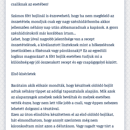
csaliknak az esetében!
Számos főtt bojlinál is észrevehető, hogy ha nem megfelelő az
összetétele, mondjuk csak egy nagy szénhidátbomba akkor
jellemzően néhány nap után abbamaradnak a kapások. A gyors
szénhidrátokról már korábban í­rtam...
Lehet, hogy jóval nagyobb jelentősége van a recept
összetételének, a kiválasztott liszteknek mint a hőkezelésnek
(esetünkben a főzésnak vagy párolásnak)?! Ez az egyedüli
logikus magyarázat! A főtt bojlik esetében tudjuk mi a
különbség egy jól összerakott recept és egy csapágygolyó között.
Első kí­sérletek
Barátaim akik először mondták, hogy készí­tsek oldódó bojlit
adtak néhány tippet az addigi tapasztalaik alapján. Mik azok
az alapanyagok amelyek nekik beváltak és melyek esetében
vették észre, hogy nem lett tőle jobb a csali, vagy éppen nehezen
lehetett dolgozni a tésztával.
Ezen az úton elindúlva készí­tettem el az első oldódó bojlikat,
hát elmondhatom, hogy annyit szerintem még nem
káronkodtam mint azon a délutánon. Vagy ragadt vagy tört a