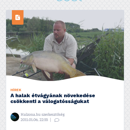
HÍREK
A halak étvágyának növekedése
csökkenti a válogatósságukat
Halzona.hu szerkesztőség
2011.01.06, 22:55