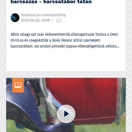
harcsázás - harcsatábor tatán
Halzona.hu szerkesztőség
2010.04.22, 10:38
Mint ahogy azt már előrevetí­tettük ellátogattunk Tatára a Derí­
tő-tó-ra és megnéztük a Koós Ferenc álltal szervezett
harcsatábort. Az utolsó pénteki napon elbeszélgettünk néhán...