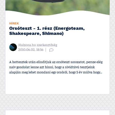
HÍREK
Orsóteszt - 1. rész (Energoteam,
Shakespeare, Shimano)
Halzona.hu szerkesztőség
2010.06.02, 18:56
A bottesztek után elindí­tjuk az orsóteszt sorozatot, persze elég
naí­v gondolat lenne azt hinni, hogy a rövidtávú tesztjeink
alapján meg lehet mondani egy orsóról, hogy 5 év múlva hogy...