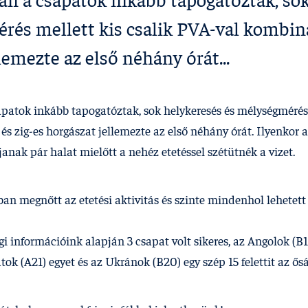
tán a csapatok inkább tapogatóztak, so
rés mellett kis csalik PVA-val kombiná
lemezte az első néhány órát...
apatok inkább tapogatóztak, sok helykeresés és mélységmérés 
s zig-es horgászat jellemezte az első néhány órát. Ilyenkor 
anak pár halat mielőtt a nehéz etetéssel szétütnék a vizet.
n megnőtt az etetési aktivitás és szinte mindenhol lehetett 
gi információink alapján 3 csapat volt sikeres, az Angolok (B
tok (A21) egyet és az Ukránok (B20) egy szép 15 felettit az ő