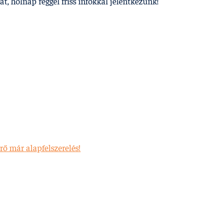
át, holnap reggel friss infókkal jelentkezünk!
rő már alapfelszerelés!