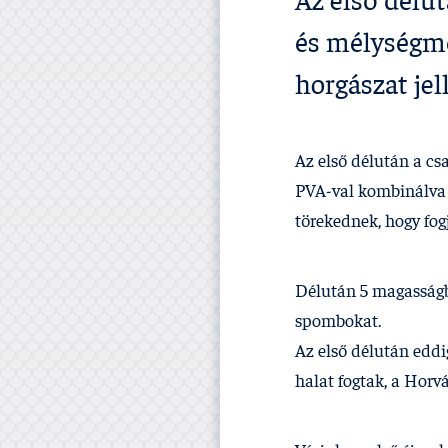
Az első délu
és mélységmé
horgászat jel
Az első délután a cs
PVA-val kombinálva é
törekednek, hogy fogj
Délután 5 magasságba
spombokat.
Az első délután eddi
halat fogtak, a Horvá