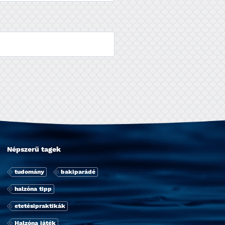
Népszerű tagek
tudomány
bakiparádé
halzóna tipp
etetésipraktikák
Halzóna játék