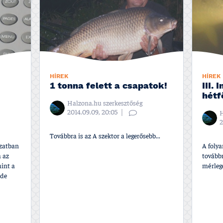
HÍREK
HÍREK
1 tonna felett a csapatok!
III.
hétf
Halzona.hu szerkesztőség
2014.09.09, 20:05
H
2
Továbbra is az A szektor a legerősebb...
szatban
A foly
 az
továbbr
int a
mérlege
 de