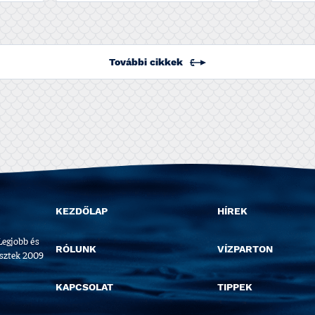
További cikkek
KEZDŐLAP
HÍREK
Legjobb és
RÓLUNK
VÍZPARTON
esztek 2009
KAPCSOLAT
TIPPEK