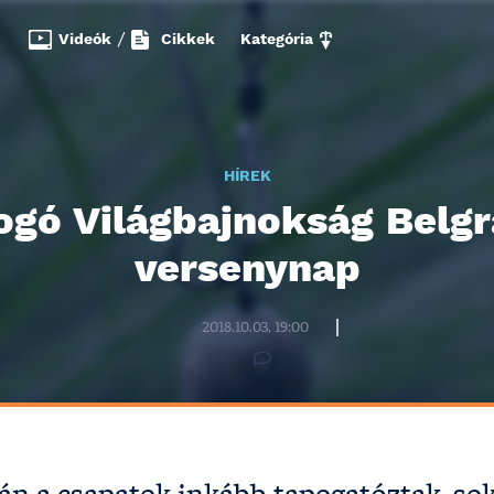
Videók
/
Cikkek
Kategória
HÍREK
ogó Világbajnokság Belgr
versenynap
Halzona.hu szerkesztőség
2018.10.03, 19:00