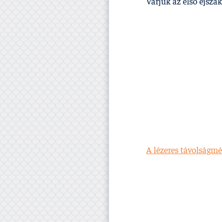
Várjuk az első éjszak
A lézeres távolságmé