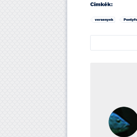
Címkék:
versenyek
Pontyf