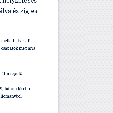
k helykeresés
lva és zig-es
mellett kis csalik
a csapatok még arra
látni repülő
19) három kisebb
sállományból.