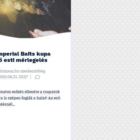
 Imperial Baits kupa
ő esti mérlegelés
alzona.hu szerkesztőség
010.06.21, 23:27
amatos esőzés ellenére a csapatok
a is szépen fogják a halat! Az esti
lésnél...