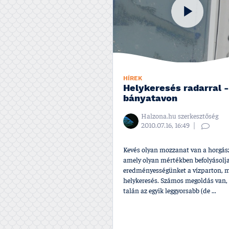
HÍREK
Helykeresés radarral -
bányatavon
Halzona.hu szerkesztőség
2010.07.16, 16:49
Kevés olyan mozzanat van a horgá
amely olyan mértékben befolyásolja
eredményességünket a ví­zparton, m
helykeresés. Számos megoldás van,
talán az egyik leggyorsabb (de ...