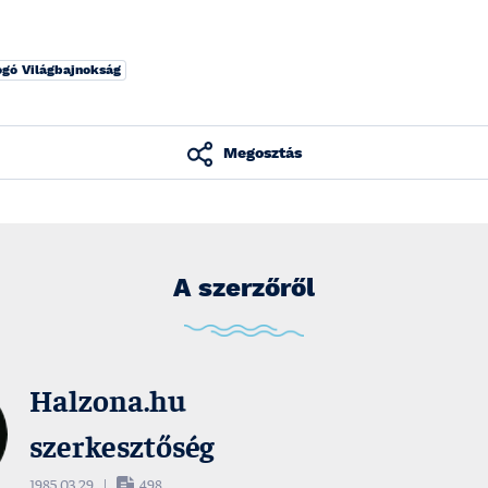
ogó Világbajnokság
Megosztás
A szerzőről
Halzona.hu
szerkesztőség
1985.03.29
|
498