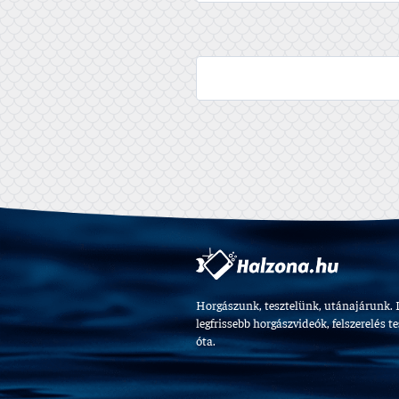
Horgászunk, tesztelünk, utánajárunk. 
legfrissebb horgászvideók, felszerelés t
óta.