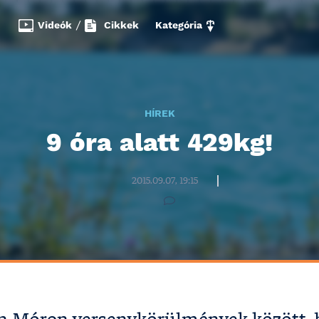
Videók
/
Cikkek
Kategória
HÍREK
9 óra alatt 429kg!
Halzona.hu szerkesztőség
2015.09.07, 19:15