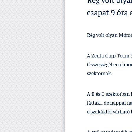
Rég volt oly
csapat 9 óra a
Rég volt olyan Móron
A Zenta Carp Team 9 
Összességében elmond
szektornak.
A B és C szektorban i
láttak... de nappal n
éjszakáktól várható 