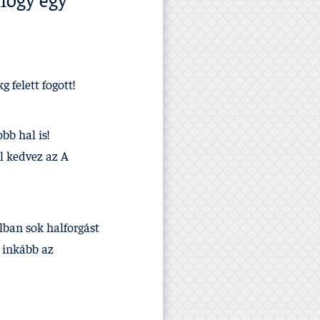
hogy egy
 felett fogott!
bb hal is!
l kedvez az A
alban sok halforgást
s inkább az