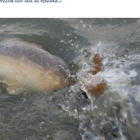
ézzük mit hoz az éjszaka...!