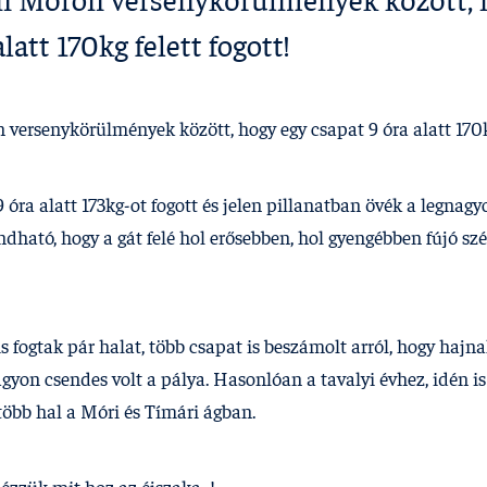
an Móron versenykörülmények között, 
latt 170kg felett fogott!
 versenykörülmények között, hogy egy csapat 9 óra alatt 170kg
óra alatt 173kg-ot fogott és jelen pillanatban övék a legnagyo
ható, hogy a gát felé hol erősebben, hol gyengébben fújó szé
s fogtak pár halat, több csapat is beszámolt arról, hogy hajn
agyon csendes volt a pálya. Hasonlóan a tavalyi évhez, idén i
több hal a Móri és Tí­mári ágban.