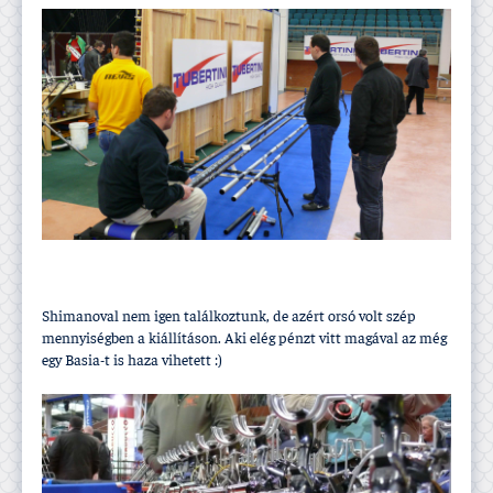
Shimanoval nem igen találkoztunk, de azért orsó volt szép
mennyiségben a kiállí­táson. Aki elég pénzt vitt magával az még
egy Basia-t is haza vihetett :)