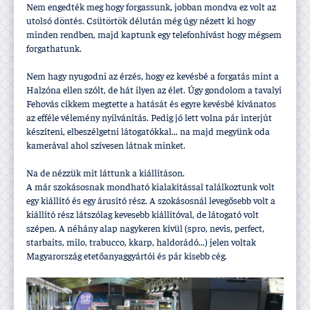
Nem engedték meg hogy forgassunk, jobban mondva ez volt az
utolsó döntés. Csütörtök délután még úgy nézett ki hogy
minden rendben, majd kaptunk egy telefonhí­vást hogy mégsem
forgathatunk.
Nem hagy nyugodni az érzés, hogy ez kevésbé a forgatás mint a
Halzóna ellen szólt, de hát ilyen az élet. Úgy gondolom a tavalyi
Fehovás cikkem megtette a hatását és egyre kevésbé kí­vánatos
az efféle vélemény nyilvání­tás. Pedig jó lett volna pár interjút
készí­teni, elbeszélgetni látogatókkal... na majd megyünk oda
kamerával ahol szí­vesen látnak minket.
Na de nézzük mit láttunk a kiállí­táson.
A már szokásosnak mondható kialakí­tással találkoztunk volt
egy kiállí­tó és egy árusí­tó rész. A szokásosnál levegősebb volt a
kiállí­tó rész látszólag kevesebb kiállí­tóval, de látogató volt
szépen. A néhány alap nagykeren kí­vül (spro, nevis, perfect,
starbaits, milo, trabucco, kkarp, haldorádó...) jelen voltak
Magyarország etetőanyaggyártói és pár kisebb cég.