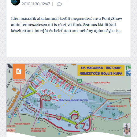
2010.11.30, 12:47
Idén második alkalommal került megrendezésre a PontyShow
amin természetesen mi is részt vettünk. Számos kiállí­tóval
készí­tettünk interjút és belefutottunk néhány újdonságba is...