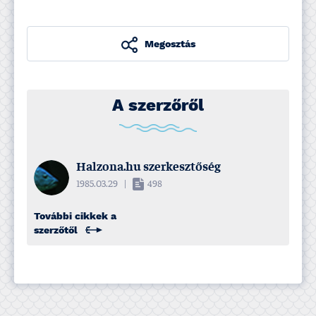
Megosztás
A szerzőről
Halzona.hu szerkesztőség
1985.03.29
|
498
További cikkek a
szerzőtől