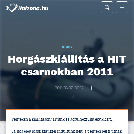
HÍREK
Horgászkiállí­tás a HIT
csarnokban 2011
Halzona.hu szerkesztőség
2011.03.07, 00:17
Pénteken a kiállí­táson jártunk és körülnéztünk egy kicsit...
Sajnos elég rossz szájí­zzel indultunk neki a pénteki pesti útnak.