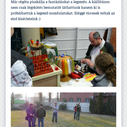
Már régóta piszkálja a fantáziánkat a legyezés. A kiállí­táson
nem csak légykötés bemutatót láthattunk hanem ki is
próbálhattuk a legyező mozdulatokat. Eléggé viccesek voltak az
első kí­sérleteink :)