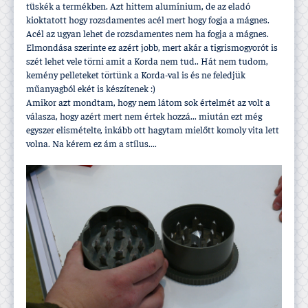
tüskék a termékben. Azt hittem alumí­nium, de az eladó
kioktatott hogy rozsdamentes acél mert hogy fogja a mágnes.
Acél az ugyan lehet de rozsdamentes nem ha fogja a mágnes.
Elmondása szerinte ez azért jobb, mert akár a tigrismogyorót is
szét lehet vele törni amit a Korda nem tud.. Hát nem tudom,
kemény pelleteket törtünk a Korda-val is és ne feledjük
műanyagból ekét is készí­tenek :)
Amikor azt mondtam, hogy nem látom sok értelmét az volt a
válasza, hogy azért mert nem értek hozzá... miután ezt még
egyszer elismételte, inkább ott hagytam mielőtt komoly vita lett
volna. Na kérem ez ám a stí­lus....