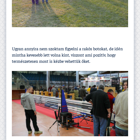
Ugyan annyira nem szoktam figyelni a rakós botokat, de idén
mintha kevesebb lett volna kint, viszont ami pozití­v, hogy
természetesen most is kézbe vehettük őket.