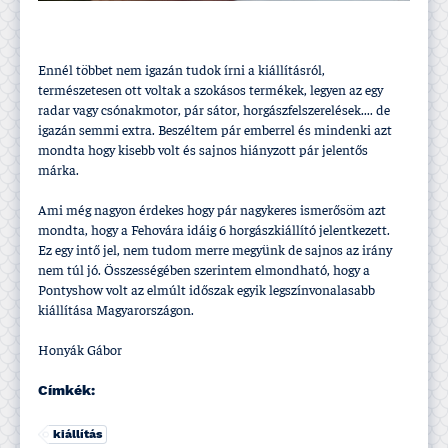
Ennél többet nem igazán tudok í­rni a kiállí­tásról,
természetesen ott voltak a szokásos termékek, legyen az egy
radar vagy csónakmotor, pár sátor, horgászfelszerelések.... de
igazán semmi extra. Beszéltem pár emberrel és mindenki azt
mondta hogy kisebb volt és sajnos hiányzott pár jelentős
márka.
Ami még nagyon érdekes hogy pár nagykeres ismerősöm azt
mondta, hogy a Fehovára idáig 6 horgászkiállí­tó jelentkezett.
Ez egy intő jel, nem tudom merre megyünk de sajnos az irány
nem túl jó. Összességében szerintem elmondható, hogy a
Pontyshow volt az elmúlt időszak egyik legszí­nvonalasabb
kiállí­tása Magyarországon.
Honyák Gábor
Címkék:
kiállí­tás