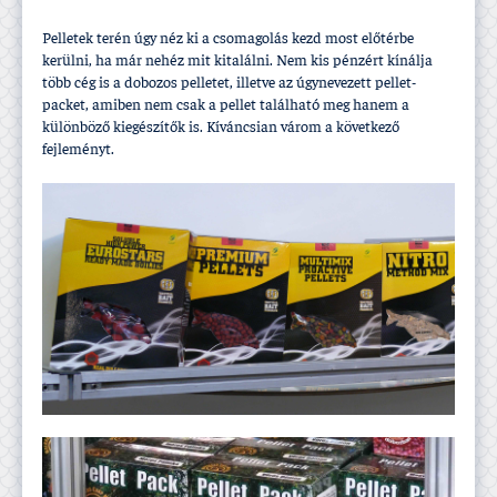
Pelletek terén úgy néz ki a csomagolás kezd most előtérbe
kerülni, ha már nehéz mit kitalálni. Nem kis pénzért kí­nálja
több cég is a dobozos pelletet, illetve az úgynevezett pellet-
packet, amiben nem csak a pellet található meg hanem a
különböző kiegészí­tők is. Kí­váncsian várom a következő
fejleményt.