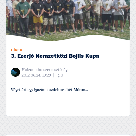
HÍREK
3. Ezerjó Nemzetközi Bojlis Kupa
Halzona.hu szerkesztőség
2012.06.24, 19:29
Véget ért egy igazán küzdelmes hét Móron...