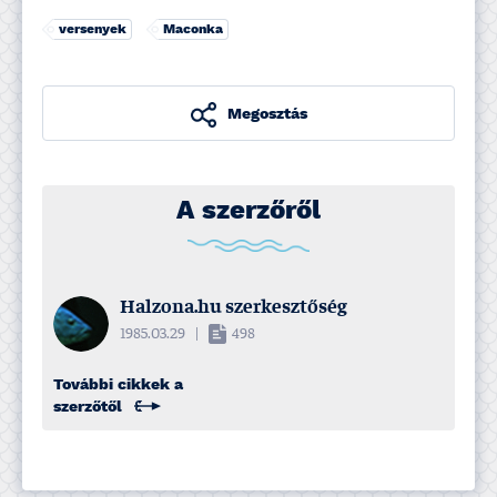
versenyek
Maconka
Megosztás
A szerzőről
Halzona.hu szerkesztőség
1985.03.29
|
498
További cikkek a
szerzőtől