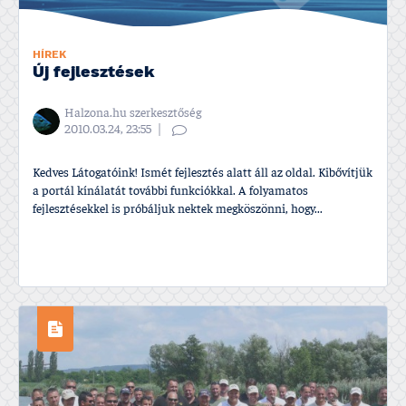
HÍREK
Új fejlesztések
Halzona.hu szerkesztőség
2010.03.24, 23:55
Kedves Látogatóink! Ismét fejlesztés alatt áll az oldal. Kibőví­tjük
a portál kí­nálatát további funkciókkal. A folyamatos
fejlesztésekkel is próbáljuk nektek megköszönni, hogy...