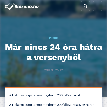
HÍREK
Már nincs 24 óra hátra
a versenyből
Halzona.hu szerkesztőség
2011.08.26, 12:19
A Halzona csapata már majdnem 200 kilóval vezet...
A Halzona csapata már majdnem 200 kilóval vezet, az igazán