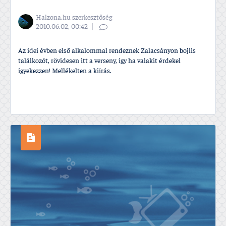
Halzona.hu szerkesztőség
2010.06.02, 00:42
Az idei évben első alkalommal rendeznek Zalacsányon bojlis
találkozót, rövidesen itt a verseny, í­gy ha valakit érdekel
igyekezzen! Mellékelten a kií­rás.