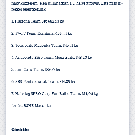
nagy küzdelem jelen pillanatban a 3. helyért folyik. Este friss hí­
rekkel jelentkezünk.
1. Halzona Team SK: 682,93 kg
2. PV-TV Team Románia: 488,44 kg
3. Totalbaits Maconka Team: 345,71 kg
4. Anaconda Euro-Team Mega-Baits: 343,20 kg
5. Jani Carp Team: 339,77 kg
6. SBS-Pontybarátok Team: 314,89 kg
7. Halvilág SPRO Carp Fun Boilie Team: 314,06 kg
forrás: BSHE Maconka
Címkék: