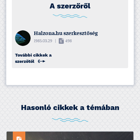
A szerzőről
Halzona.hu szerkesztőség
1985.03.29
|
498
További cikkek a
szerzőtől
Hasonló cikkek a témában