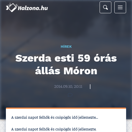
HÍREK
Szerda esti 59 órás
állás Móron
Halzona.hu szerkesztőség
2014.09.10, 20:11
A szerdai napot felhők és csöpögős idő jellemezte...
A szerdai napot felhők és csöpögős idő jellemezte.