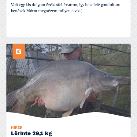
Volt egy kis dolgom Székesfehérváron, í­gy hazafelé gondoltam
benézek Mórra megnézem milyen a ví­z :)
HÍREK
Lőrinte 29,1 kg