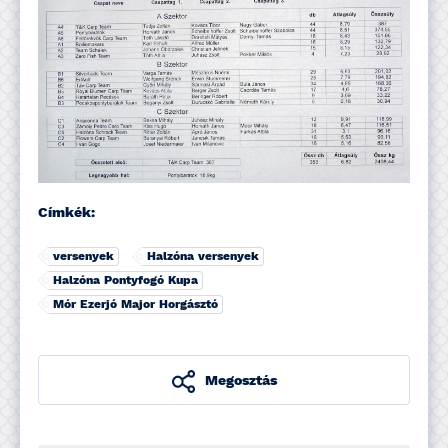
Címkék:
versenyek
Halzóna versenyek
Halzóna Pontyfogó Kupa
Mór Ezerjó Major Horgásztó
Megosztás