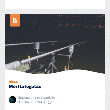
HÍREK
Móri látogatás
Halzona.hu szerkesztőség
2010.04.08, 22:44