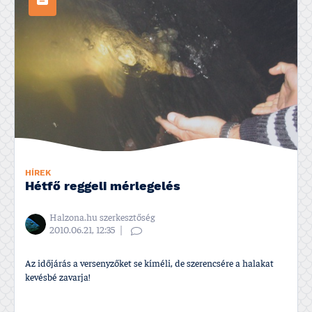
HÍREK
Hétfő reggeli mérlegelés
Halzona.hu szerkesztőség
2010.06.21, 12:35
Az időjárás a versenyzőket se kí­méli, de szerencsére a halakat
kevésbé zavarja!