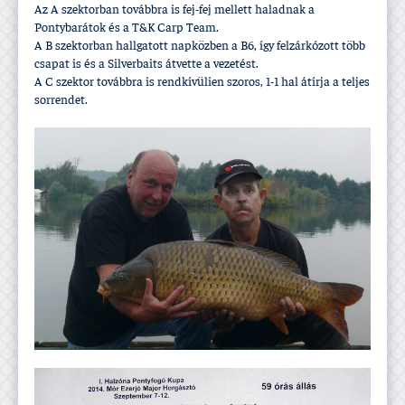
Az A szektorban továbbra is fej-fej mellett haladnak a
Pontybarátok és a T&K Carp Team.
A B szektorban hallgatott napközben a B6, í­gy felzárkózott több
csapat is és a Silverbaits átvette a vezetést.
A C szektor továbbra is rendkí­vülien szoros, 1-1 hal átí­rja a teljes
sorrendet.