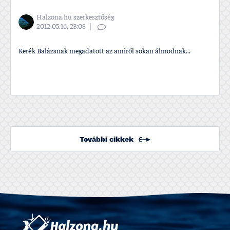
Halzona.hu szerkesztőség
2012.05.16, 23:08
Kerék Balázsnak megadatott az amiről sokan álmodnak...
További cikkek