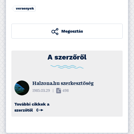
versenyek
Megosztás
A szerzőről
Halzona.hu szerkesztőség
1985.03.29
|
498
További cikkek a
szerzőtől