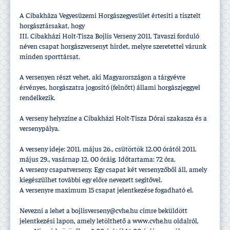
A Cibakháza Vegyesüzemi Horgászegyesület értesí­ti a tisztelt
horgásztársakat, hogy
III. Cibakházi Holt-Tisza Bojlis Verseny 2011. Tavaszi forduló
néven csapat horgászversenyt hirdet, melyre szeretettel várunk
minden sporttársat.
A versenyen részt vehet, aki Magyarországon a tárgyévre
érvényes, horgászatra jogosí­tó (felnőtt) állami horgászjeggyel
rendelkezik.
A verseny helyszí­ne a Cibakházi Holt-Tisza Dórai szakasza és a
versenypálya.
A verseny ideje: 2011. május 26., csütörtök 12.00 órától 2011.
május 29., vasárnap 12. 00 óráig. Időtartama: 72 óra.
A verseny csapatverseny. Egy csapat két versenyzőből áll, amely
kiegészülhet további egy előre nevezett segí­tővel.
A versenyre maximum 15 csapat jelentkezése fogadható el.
Nevezni a lehet a bojlisverseny@cvhe.hu cí­mre beküldött
jelentkezési lapon, amely letölthető a www.cvhe.hu oldalról,