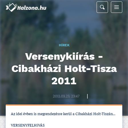
HÍREK
Versenykií­rás -
Cibakházi Holt-Tisza
2011
Halzona.hu szerkesztőség
2011.03.23, 23:47
Az idei évben is megrendezésre kerül a Cibakházi Holt-Tiszán...
VERSENYFELHíVÁS