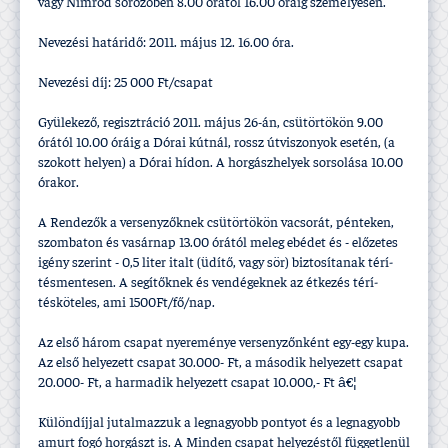
vagy Nimród sörözőben 8.00 órától 16.00 óráig személyesen.
Nevezési határidő: 2011. május 12. 16.00 óra.
Nevezési dí­j: 25 000 Ft/csapat
Gyülekező, regisztráció 2011. május 26-án, csütörtökön 9.00
órától 10.00 óráig a Dórai kútnál, rossz útviszonyok esetén, (a
szokott helyen) a Dórai hí­don. A horgászhelyek sorsolása 10.00
órakor.
A Rendezők a versenyzőknek csütörtökön vacsorát, pénteken,
szombaton és vasárnap 13.00 órától meleg ebédet és - előzetes
igény szerint - 0,5 liter italt (üdí­tő, vagy sör) biztosí­tanak térí­
tésmentesen. A segí­tőknek és vendégeknek az étkezés térí­
tésköteles, ami 1500Ft/fő/nap.
Az első három csapat nyereménye versenyzőnként egy-egy kupa.
Az első helyezett csapat 30.000- Ft, a második helyezett csapat
20.000- Ft, a harmadik helyezett csapat 10.000,- Ft â€¦
Különdí­jjal jutalmazzuk a legnagyobb pontyot és a legnagyobb
amurt fogó horgászt is. A Minden csapat helyezéstől függetlenül