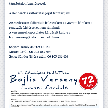
tárgyjutalomban részesül.
A Rendezők a változtatás jogát fenntartják!
Az esetlegesen előforduló balesetekért és vagyoni károkért a
rendezők felelősséget nem vállalnak!
A versennyel kapcsolatos kérdéseit küldje a
bojlisverseny@cvhe.hu e-mail cí­mre!
Sólyom Károly 06-209-130-230
Mester István 06-208-089-997
Benes Sándor (18 óra után) 06-305-636-616