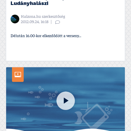
Ludányhalászi
Halzona.hu szerkesztőség
2012.09.24, 16:18
Délután 16.00-kor elkezdődött a verseny...