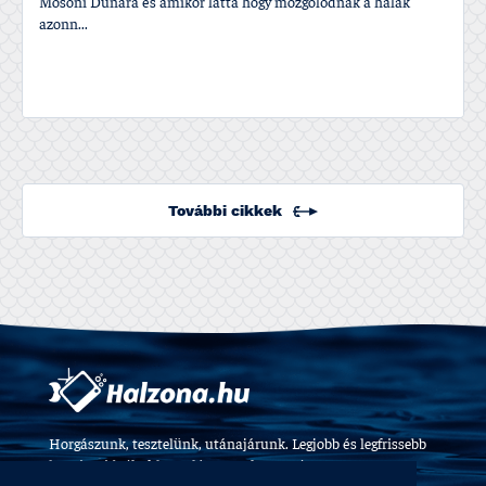
Mosoni Dunára és amikor látta hogy mozgolódnak a halak
azonn...
További cikkek
Horgászunk, tesztelünk, utánajárunk. Legjobb és legfrissebb
horgászvideók, felszerelés tesztek 2009 óta.