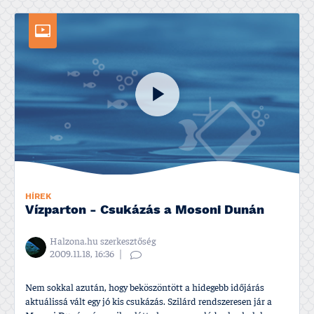
HÍREK
Ví­zparton - Csukázás a Mosoni Dunán
Halzona.hu szerkesztőség
2009.11.18, 16:36
Nem sokkal azután, hogy beköszöntött a hidegebb időjárás
aktuálissá vált egy jó kis csukázás. Szilárd rendszeresen jár a