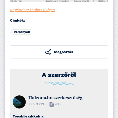
Nagyí­táshoz kattints a képre!
Címkék:
versenyek
Megosztás
A szerzőről
Halzona.hu szerkesztőség
1985.03.29
|
498
További cikkek a