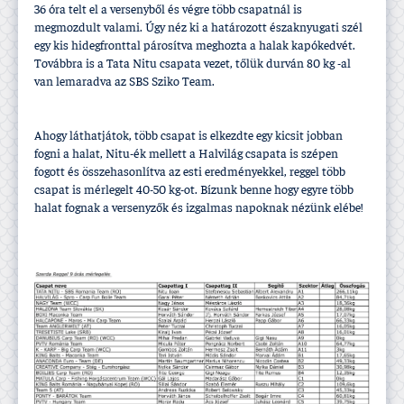
36 óra telt el a versenyből és végre több csapatnál is
megmozdult valami. Úgy néz ki a határozott északnyugati szél
egy kis hidegfronttal párosí­tva meghozta a halak kapókedvét.
Továbbra is a Tata Nitu csapata vezet, tőlük durván 80 kg -al
van lemaradva az SBS Sziko Team.
Ahogy láthatjátok, több csapat is elkezdte egy kicsit jobban
fogni a halat, Nitu-ék mellett a Halvilág csapata is szépen
fogott és összehasonlí­tva az esti eredményekkel, reggel több
csapat is mérlegelt 40-50 kg-ot. Bí­zunk benne hogy egyre több
halat fognak a versenyzők és izgalmas napoknak nézünk elébe!