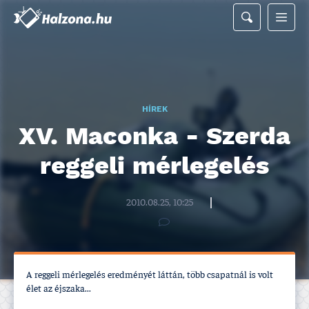
HÍREK
XV. Maconka - Szerda
reggeli mérlegelés
Halzona.hu szerkesztőség
2010.08.25, 10:25
A reggeli mérlegelés eredményét láttán, több csapatnál is volt
élet az éjszaka...