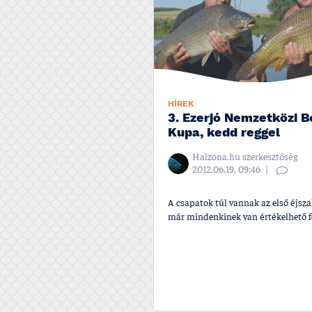
HÍREK
3. Ezerjó Nemzetközi Bo
Kupa, kedd reggel
Halzona.hu szerkesztőség
2012.06.19, 09:46
A csapatok túl vannak az első éjsz
már mindenkinek van értékelhető fo