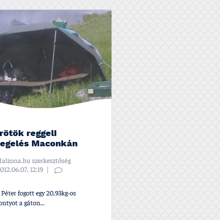
rötök reggeli
legelés Maconkán
alzona.hu szerkesztőség
012.06.07, 12:19
Péter fogott egy 20,93kg-os
ntyot a gáton...