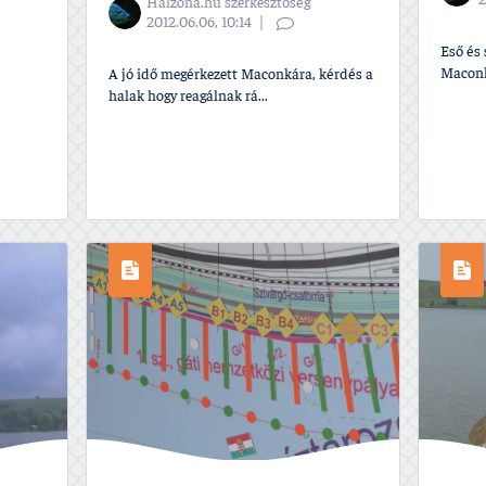
2
Halzona.hu szerkesztőség
2012.06.06, 10:14
Eső és 
Maconk
A jó idő megérkezett Maconkára, kérdés a
halak hogy reagálnak rá...