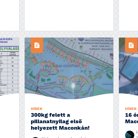
HÍREK
HÍREK
300kg felett a
16 ó
pillanatnyilag első
Mac
helyezett Maconkán!
H