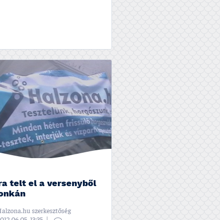
ra telt el a versenyből
onkán
alzona.hu szerkesztőség