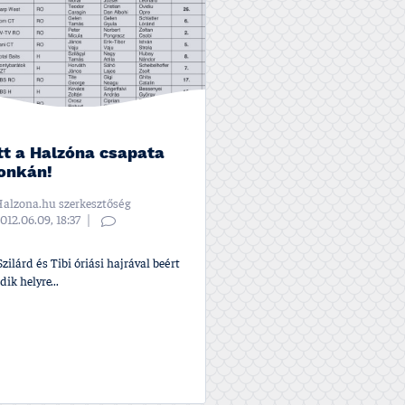
ett a Halzóna csapata
onkán!
alzona.hu szerkesztőség
012.06.09, 18:37
Szilárd és Tibi óriási hajrával beért
ik helyre...