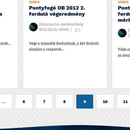
HÍREK
HÍREK
Pontyfogó OB 2012 2.
Pont
a
forduló végeredmény
ford
mérl
Halzona.hu szerkesztőség
2012.05.24, 00:04
H
2
atok...
Vége a második fordulónak, a két forduló
alapján a csapatok...
Több mi
az össz
...
6
7
8
9
10
11