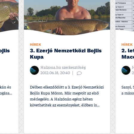
HÍREK
HÍREK
jlis
3. Ezerjó Nemzetközi Bojlis
2. l
Kupa
Mac
Halzona.hu szerkesztőség
H
2012.06.18, 20:40
2
akán és
Délben elkezdődött a 3. Ezerjó Nemzetközi
Sanyi, 
gása...
Bojlis Kupa Móron. Már megvolt az első
a másod
mérlegelés. A Halzónán egész héten
követhetitek az eseményeket, élőben is...