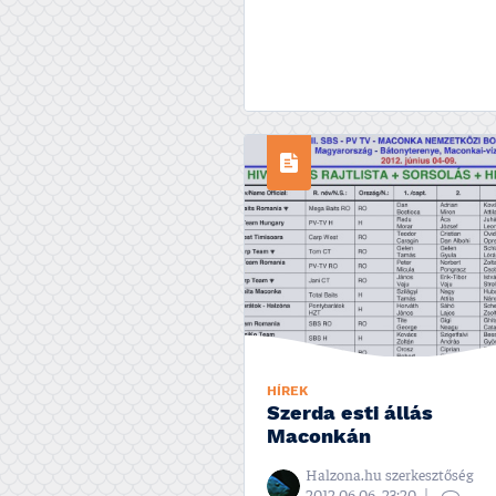
HÍREK
Szerda esti állás
Maconkán
Halzona.hu szerkesztőség