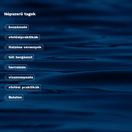
Népszerű tagek
beszámoló
etetésipraktikák
Halzóna versenyek
téli horgászat
harcsázás
ví­zszennyezés
etetési praktikák
Balaton