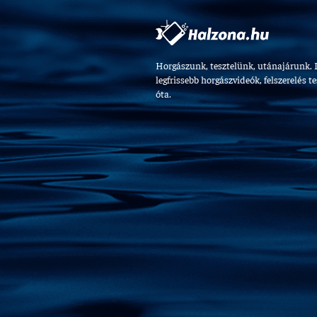
Horgászunk, tesztelünk, utánajárunk. 
legfrissebb horgászvideók, felszerelés t
óta.