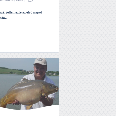
012.06.05, 13:35
szél jellemezte az első napot
án...