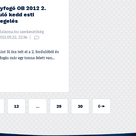
yfogó OB 2012 2.
uló kedd esti
egelés
alzona.hu szerkesztőség
012.05.22, 22:36
nt 31 óra telt el a 2. fordulóból és
fogás már egy tonna felett van...
12
...
29
30