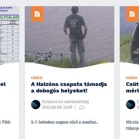
HÍREK
HÍREK
el
A Halzóna csapata támadja
Csüt
a dobogós helyeket!
mér
Halzona.hu szerkesztőség
H
2012.06.08, 12:49
2
 Tibit
3.-7. helyeken nagyon sűrű a mezőny...
Micula 
tükörpo