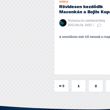
HÍREK
Rövidesen kezdődik
Maconkán a Bojlis Kup
Halzona.hu szerkesztőség
2012.06.04, 13:50
A sorsoláson már túl vannak a csap
1
2