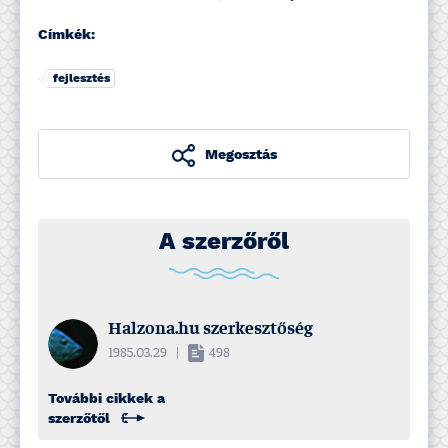
Címkék:
fejlesztés
Megosztás
A szerzőről
Halzona.hu szerkesztőség
1985.03.29
|
498
További cikkek a
szerzőtől