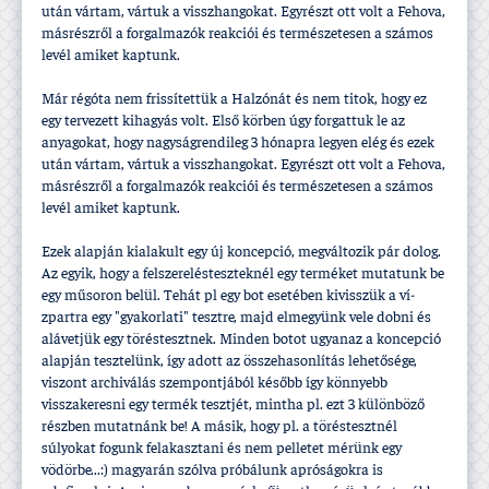
után vártam, vártuk a visszhangokat. Egyrészt ott volt a Fehova,
másrészről a forgalmazók reakciói és természetesen a számos
levél amiket kaptunk.
Már régóta nem frissí­tettük a Halzónát és nem titok, hogy ez
egy tervezett kihagyás volt. Első körben úgy forgattuk le az
anyagokat, hogy nagyságrendileg 3 hónapra legyen elég és ezek
után vártam, vártuk a visszhangokat. Egyrészt ott volt a Fehova,
másrészről a forgalmazók reakciói és természetesen a számos
levél amiket kaptunk.
Ezek alapján kialakult egy új koncepció, megváltozik pár dolog.
Az egyik, hogy a felszerelésteszteknél egy terméket mutatunk be
egy műsoron belül. Tehát pl egy bot esetében kivisszük a ví­
zpartra egy "gyakorlati" tesztre, majd elmegyünk vele dobni és
alávetjük egy töréstesztnek. Minden botot ugyanaz a koncepció
alapján tesztelünk, í­gy adott az összehasonlí­tás lehetősége,
viszont archiválás szempontjából később í­gy könnyebb
visszakeresni egy termék tesztjét, mintha pl. ezt 3 különböző
részben mutatnánk be! A másik, hogy pl. a töréstesztnél
súlyokat fogunk felakasztani és nem pelletet mérünk egy
vödörbe...:) magyarán szólva próbálunk apróságokra is