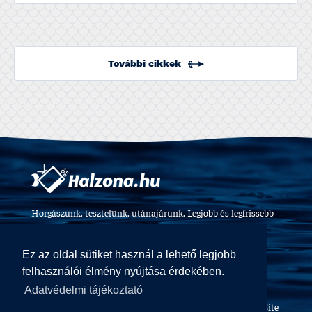
További cikkek
Horgászunk, tesztelünk, utánajárunk. Legjobb és legfrissebb
horgászvideók, felszerelés tesztek 2009 óta.
Ez az oldal sütiket használ a lehető legjobb
felhasználói élmény nyújtása érdekében.
Adatvédelmi tájékoztató
Halzóna Magazin © All Rights Reserved
Web design and Site