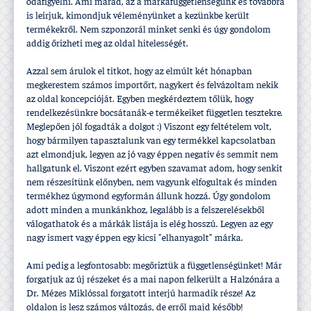
odafigyelni. Ami marad, az a márkafüggetlenségünk és továbbra
is leí­rjuk, kimondjuk véleményünket a kezünkbe került
termékekről. Nem szponzorál minket senki és úgy gondolom
addig őrizheti meg az oldal hitelességét.
Azzal sem árulok el titkot, hogy az elmúlt két hónapban
megkerestem számos importőrt, nagykert és felvázoltam nekik
az oldal koncepcióját. Egyben megkérdeztem tőlük, hogy
rendelkezésünkre bocsátanák-e termékeiket független tesztekre.
Meglepően jól fogadták a dolgot :) Viszont egy feltételem volt,
hogy bármilyen tapasztalunk van egy termékkel kapcsolatban
azt elmondjuk, legyen az jó vagy éppen negatí­v és semmit nem
hallgatunk el. Viszont ezért egyben szavamat adom, hogy senkit
nem részesí­tünk előnyben, nem vagyunk elfogultak és minden
termékhez úgymond egyformán állunk hozzá. Úgy gondolom
adott minden a munkánkhoz, legalább is a felszerelésekből
válogathatok és a márkák listája is elég hosszú. Legyen az egy
nagy ismert vagy éppen egy kicsi "elhanyagolt" márka.
Ami pedig a legfontosabb: megőriztük a függetlenségünket! Már
forgatjuk az új részeket és a mai napon felkerült a Halzónára a
Dr. Mézes Miklóssal forgatott interjú harmadik része! Az
oldalon is lesz számos változás, de erről majd később!