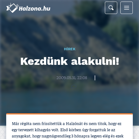
HÍREK
Kezdünk alakulni!
Halzona.hu szerkesztőség
2009.05.31, 22:08
Már régóta nem frissí­tettük a Halzónát és nem titok, hogy ez
egy tervezett kihagyás volt. Első körben úgy forgattuk le az
anyagokat, hogy nagyságrendileg 3 hónapra legyen elég és ezek