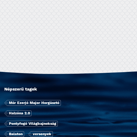
Népszerű tagek
Mór Ezerjó Major Horgásztó
Halzóna 2.0
Pontyfogó Világbajnokság
Balaton
versenyek