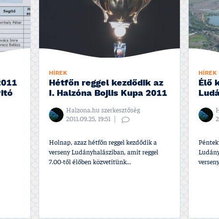
HÍREK
HÍREK
2011
Hétfőn reggel kezdődik az
Élő 
itó
I. Halzóna Bojlis Kupa 2011
Ludá
Halzona.hu szerkesztőség
H
2011.09.25, 19:51
2
Holnap, azaz hétfőn reggel kezdődik a
Péntek
verseny Ludányhalásziban, amit reggel
Ludányh
7.00-től élőben közvetí­tünk...
verseny 