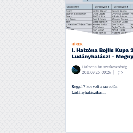
HÍREK
I. Halzóna Bojlis Kupa 
Ludányhalászi - Megny
Halzona.hu szerkesztőség
2011.09.26, 09:26
Reggel 7-kor volt a sorsolás
Ludányhalásziban...