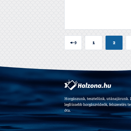
1
2
Horgászunk, tesztelünk, utánajárunk. 
legfrissebb horgászvideók, felszerelés t
óta.