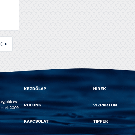
KEZDŐLAP
HÍREK
Legjobb és
RÓLUNK
VÍZPARTON
esztek 2009
KAPCSOLAT
TIPPEK