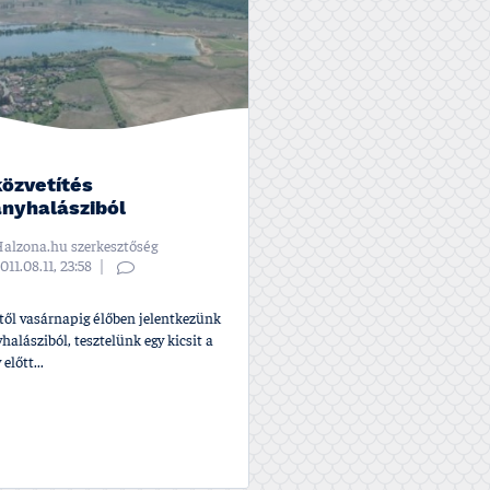
közvetí­tés
nyhalásziból
alzona.hu szerkesztőség
011.08.11, 23:58
től vasárnapig élőben jelentkezünk
alásziból, tesztelünk egy kicsit a
előtt...