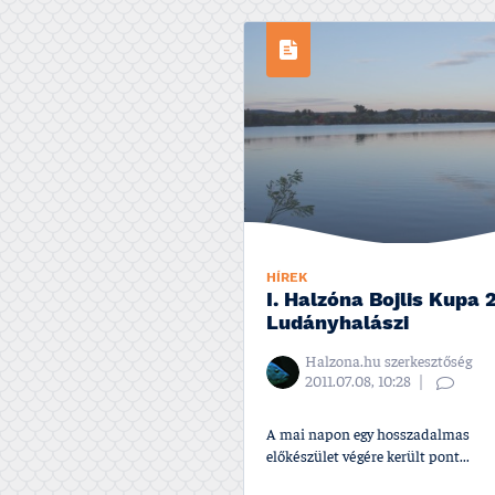
HÍREK
I. Halzóna Bojlis Kupa 
Ludányhalászi
Halzona.hu szerkesztőség
2011.07.08, 10:28
A mai napon egy hosszadalmas
előkészület végére került pont...