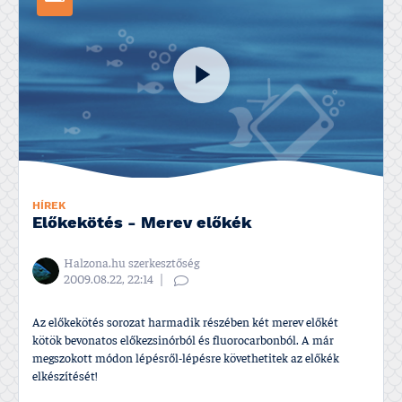
HÍREK
Előkekötés - Merev előkék
Halzona.hu szerkesztőség
2009.08.22, 22:14
Az előkekötés sorozat harmadik részében két merev előkét
kötök bevonatos előkezsinórból és fluorocarbonból. A már
megszokott módon lépésről-lépésre követhetitek az előkék
elkészí­tését!