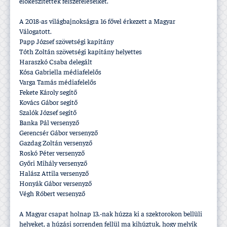
előkészí­tették felszereléseiket.
A 2018-as világbajnokságra 16 fővel érkezett a Magyar
Válogatott.
Papp József szövetségi kapitány
Tóth Zoltán szövetségi kapitány helyettes
Haraszkó Csaba delegált
Kósa Gabriella médiafelelős
Varga Tamás médiafelelős
Fekete Károly segí­tő
Kovács Gábor segí­tő
Szalók József segí­tő
Banka Pál versenyző
Gerencsér Gábor versenyző
Gazdag Zoltán versenyző
Roskó Péter versenyző
Győri Mihály versenyző
Halász Attila versenyző
Honyák Gábor versenyző
Végh Róbert versenyző
A Magyar csapat holnap 13.-nak húzza ki a szektorokon bellüli
helyeket, a húzási sorrenden fellül ma kihúztuk, hogy melyik