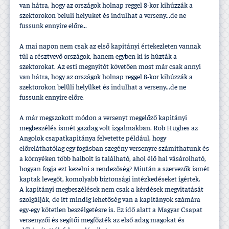
van hátra, hogy az országok holnap reggel 8-kor kihúzzák a
szektorokon belüli helyüket és indulhat a verseny...de ne
fussunk ennyire előre...
A mai napon nem csak az első kapitányi értekezleten vannak
túl a résztvevő országok, hanem egyben ki is húzták a
szektorokat. Az esti megnyitót követően most már csak annyi
van hátra, hogy az országok holnap reggel 8-kor kihúzzák a
szektorokon belüli helyüket és indulhat a verseny...de ne
fussunk ennyire előre.
A már megszokott módon a versenyt megelőző kapitányi
megbeszélés ismét gazdag volt izgalmakban. Rob Hughes az
Angolok csapatkapitánya felvetette például, hogy
előreláthatólag egy fogásban szegény versenyre számí­thatunk és
a környéken több halbolt is található, ahol élő hal vásárolható,
hogyan fogja ezt kezelni a rendezőség? Miután a szervezők ismét
kaptak levegőt, komolyabb biztonsági intézkedéseket í­gértek.
A kapitányi megbeszélések nem csak a kérdések megvitatását
szolgálják, de itt mindig lehetőség van a kapitányok számára
egy-egy kötetlen beszélgetésre is. Ez idő alatt a Magyar Csapat
versenyzői és segí­tői megfőzték az első adag magokat és