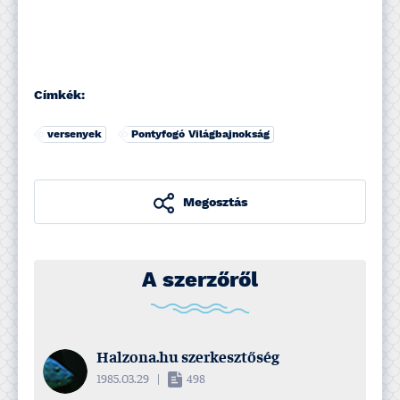
Címkék:
versenyek
Pontyfogó Világbajnokság
Megosztás
A szerzőről
Halzona.hu szerkesztőség
1985.03.29
|
498