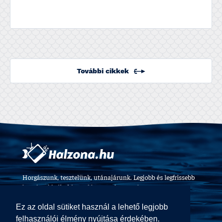
További cikkek
Horgászunk, tesztelünk, utánajárunk. Legjobb és legfrissebb
horgászvideók, felszerelés tesztek 2009 óta.
Ez az oldal sütiket használ a lehető legjobb
felhasználói élmény nyújtása érdekében.