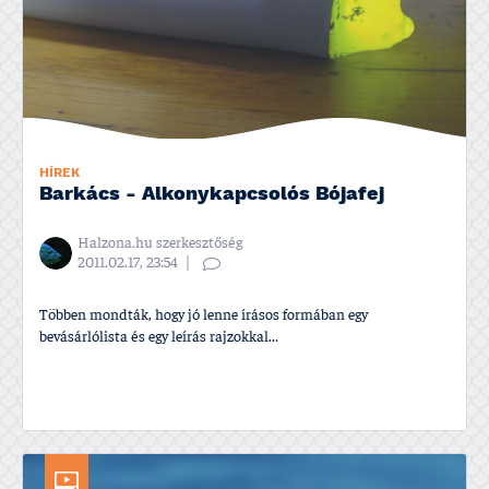
HÍREK
Barkács - Alkonykapcsolós Bójafej
Halzona.hu szerkesztőség
2011.02.17, 23:54
Többen mondták, hogy jó lenne í­rásos formában egy
bevásárlólista és egy leí­rás rajzokkal...