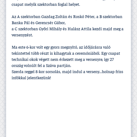
csapat melyik szektorban foglal helyet.
Az A szektorban Gazdag Zoltán és Roskó Péter, a B szektorban
Banka Pál és Gerencsér Gábor,
a C szektorban Győri Mihály és Halász Attila kezdi majd meg a
versenyzést.
Ma este 6-kor volt egy gyors megnyitó, az időjárásra való
tekintettel több részt is kihagytak a ceremóniából. Egy csapat
technikai okok végett nem érkezett meg a versenyre, í­gy 27
ország volnúlt fel a Száva partján.
Szerda reggel 8-kor sorsolás, majd indul a verseny...holnap friss
infókkal jelentkezünk!