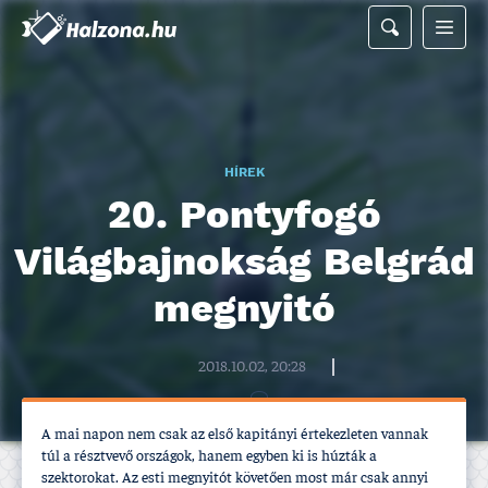
HÍREK
20. Pontyfogó
Világbajnokság Belgrád
megnyitó
Halzona.hu szerkesztőség
2018.10.02, 20:28
A mai napon nem csak az első kapitányi értekezleten vannak
túl a résztvevő országok, hanem egyben ki is húzták a
szektorokat. Az esti megnyitót követően most már csak annyi