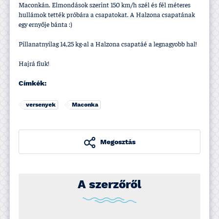
Maconkán. Elmondások szerint 150 km/h szél és fél méteres
hullámok tették próbára a csapatokat. A Halzona csapatának
egy ernyője bánta :)
Pillanatnyilag 14,25 kg-al a Halzona csapatáé a legnagyobb hal!
Hajrá fiuk!
Címkék:
versenyek
Maconka
Megosztás
A szerzőről