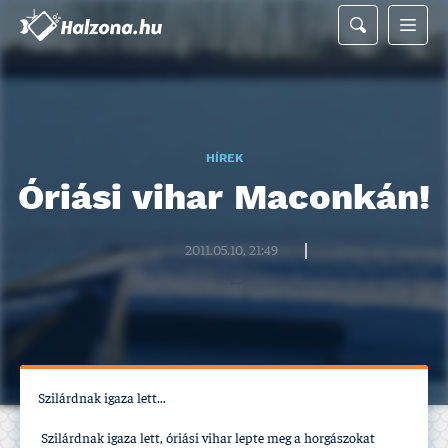
HÍREK
Óriási vihar Maconkán!
Halzona.hu szerkesztőség
2011.05.10, 21:49
Szilárdnak igaza lett...
Szilárdnak igaza lett, óriási vihar lepte meg a horgászokat