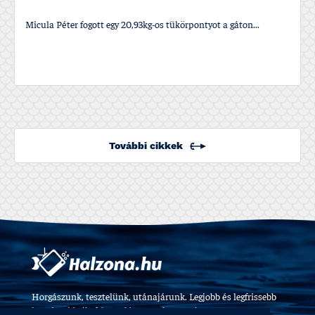
Micula Péter fogott egy 20,93kg-os tükörpontyot a gáton...
További cikkek
Horgászunk, tesztelünk, utánajárunk. Legjobb és legfrissebb
horgászvideók, felszerelés tesztek 2009 óta.