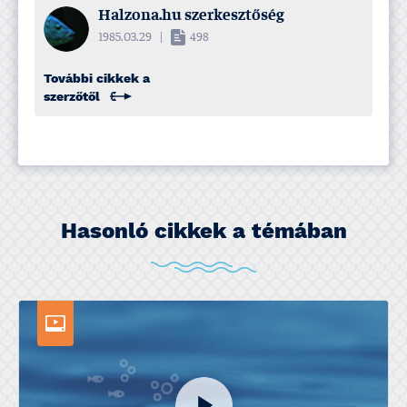
Halzona.hu szerkesztőség
1985.03.29
|
498
További cikkek a
szerzőtől
Hasonló cikkek a témában