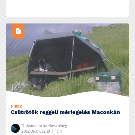
HÍREK
Csütrötök reggeli mérlegelés Maconkán
Halzona.hu szerkesztőség
2012.06.07, 12:19