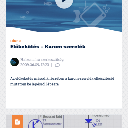
HÍREK
Előkekötés - Karom szerelék
Halzona.hu szerkesztőség
2009.06.09, 12:23
Az előkekötés második részében a karom-szerelék elkészí­tését
mutatom be lépésről lépésre.