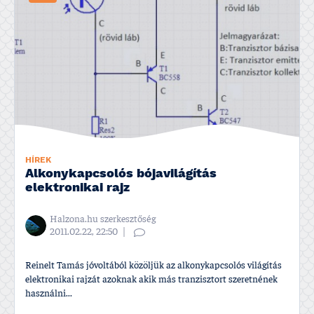
HÍREK
Alkonykapcsolós bójavilágí­tás
elektronikai rajz
Halzona.hu szerkesztőség
2011.02.22, 22:50
Reinelt Tamás jóvoltából közöljük az alkonykapcsolós világí­tás
elektronikai rajzát azoknak akik más tranzisztort szeretnének
használni...