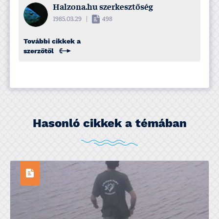
Halzona.hu szerkesztőség
1985.03.29
|
498
További cikkek a
szerzőtől
Hasonló cikkek a témában