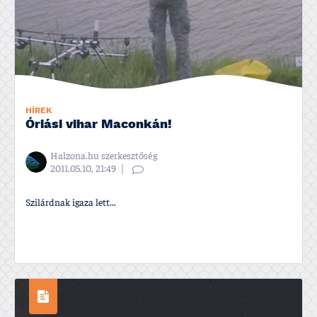
HÍREK
Óriási vihar Maconkán!
Halzona.hu szerkesztőség
2011.05.10, 21:49
Szilárdnak igaza lett...