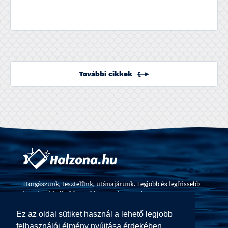
További cikkek
Horgászunk, tesztelünk, utánajárunk. Legjobb és legfrissebb
horgászvideók, felszerelés tesztek 2009 óta.
Ez az oldal sütiket használ a lehető legjobb
felhasználói élmény nyújtása érdekében.