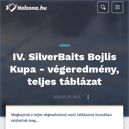
HÍREK
IV. SilverBaits Bojlis
Kupa - végeredmény,
teljes táblázat
Halzona.hu szerkesztőség
2010.07.25, 10:11
Megkaptuk a teljes végeredményt amit táblázatos formában
nézhettek meg....