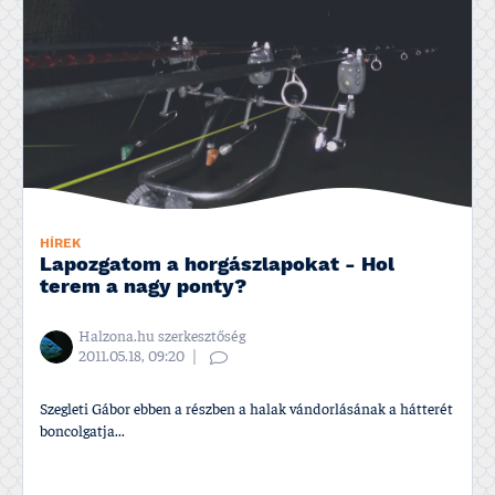
HÍREK
Lapozgatom a horgászlapokat - Hol
terem a nagy ponty?
Halzona.hu szerkesztőség
2011.05.18, 09:20
Szegleti Gábor ebben a részben a halak vándorlásának a hátterét
boncolgatja...