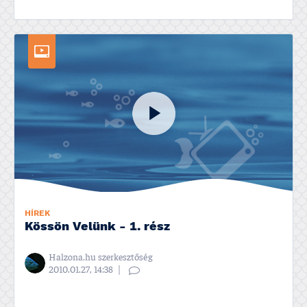
HÍREK
Kössön Velünk - 1. rész
Halzona.hu szerkesztőség
2010.01.27, 14:38