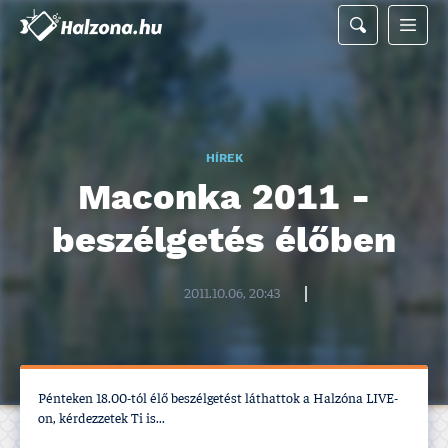
HÍREK
Maconka 2011 -
beszélgetés élőben
Halzona.hu szerkesztőség
2011.10.06, 20:43
Pénteken 18.00-tól élő beszélgetést láthattok a Halzóna LIVE-
on, kérdezzetek Ti is...