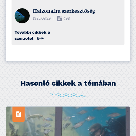
Halzona.hu szerkesztőség
1985.03.29
|
498
További cikkek a
szerzőtől
Hasonló cikkek a témában