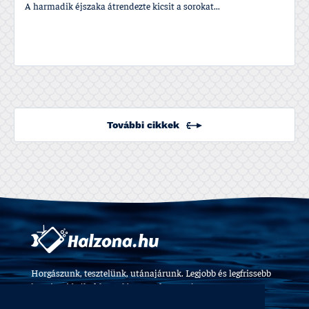
A harmadik éjszaka átrendezte kicsit a sorokat...
További cikkek
Horgászunk, tesztelünk, utánajárunk. Legjobb és legfrissebb
horgászvideók, felszerelés tesztek 2009 óta.