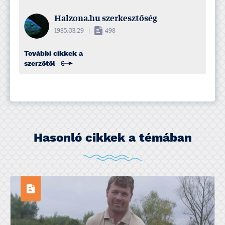
Halzona.hu szerkesztőség
1985.03.29
|
498
További cikkek a
szerzőtől
Hasonló cikkek a témában