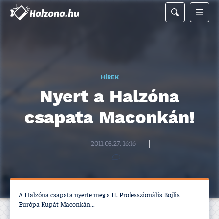
HÍREK
Nyert a Halzóna
csapata Maconkán!
Halzona.hu szerkesztőség
2011.08.27, 16:16
A Halzóna csapata nyerte meg a II. Professzionális Bojlis
Európa Kupát Maconkán...