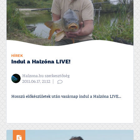
HÍREK
Indul a Halzóna LIVE!
Halzona.hu szerkesztőség
2011.06.17, 21:12
Hosszú előkészületek után vasárnap indul a Halzóna LIVE...