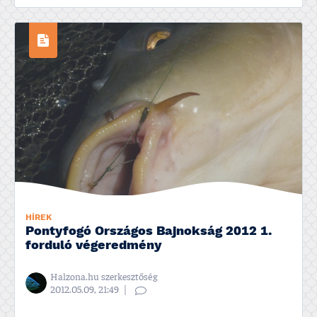
HÍREK
Pontyfogó Országos Bajnokság 2012 1.
forduló végeredmény
Halzona.hu szerkesztőség
2012.05.09, 21:49