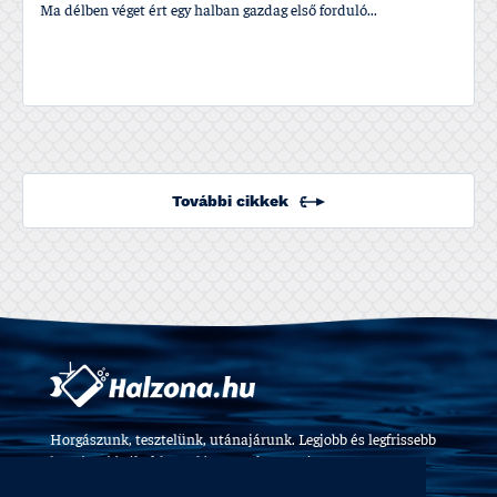
Ma délben véget ért egy halban gazdag első forduló...
További cikkek
Horgászunk, tesztelünk, utánajárunk. Legjobb és legfrissebb
horgászvideók, felszerelés tesztek 2009 óta.