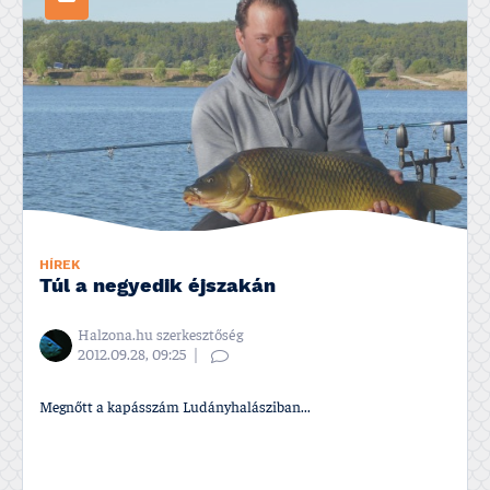
HÍREK
Túl a negyedik éjszakán
Halzona.hu szerkesztőség
2012.09.28, 09:25
Megnőtt a kapásszám Ludányhalásziban...