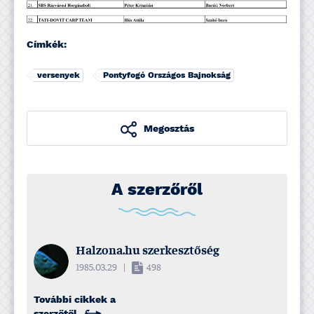
Címkék:
versenyek
Pontyfogó Országos Bajnokság
Megosztás
A szerzőről
Halzona.hu szerkesztőség
1985.03.29
|
498
További cikkek a
szerzőtől