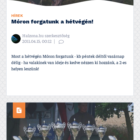
HÍREK
Móron forgatunk a hétvégén!
Halzona.hu szerkesztőség
2011.04.15, 00:12
Most a hétvégén Móron forgatunk - kb péntek déltől vasárnap
délig - ha valakinek van ideje és kedve nézzen ki hozzánk, a 2-es
helyen leszünk!