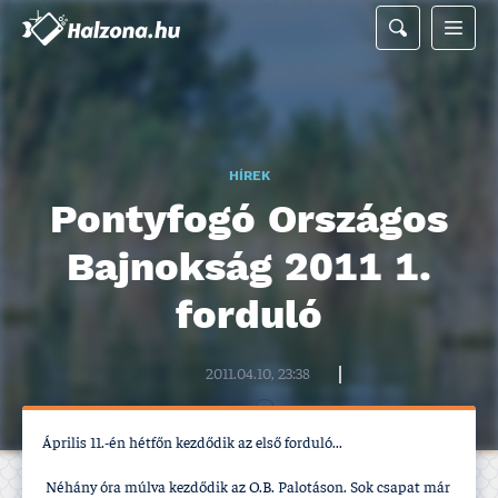
HÍREK
Pontyfogó Országos
Bajnokság 2011 1.
forduló
Halzona.hu szerkesztőség
2011.04.10, 23:38
Április 11.-én hétfőn kezdődik az első forduló...
Néhány óra múlva kezdődik az O.B. Palotáson. Sok csapat már