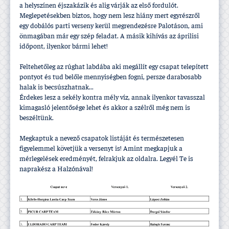
a helyszí­nen éjszakázik és alig várják az első fordulót.
Meglepetésekben biztos, hogy nem lesz hiány mert egyrészről
egy dobálós parti verseny kerül megrendezésre Palotáson, ami
önmagában már egy szép feladat. A másik kihí­vás az áprilisi
időpont, ilyenkor bármi lehet!
Feltehetőleg az rúghat labdába aki megállí­t egy csapat telepí­tett
pontyot és tud belőle mennyiségben fogni, persze darabosabb
halak is becsúszhatnak...
Érdekes lesz a sekély kontra mély ví­z, annak ilyenkor tavasszal
kimagasló jelentősége lehet és akkor a szélről még nem is
beszéltünk.
Megkaptuk a nevező csapatok listáját és természetesen
figyelemmel követjük a versenyt is! Amint megkapjuk a
mérlegelések eredményét, felrakjuk az oldalra. Legyél Te is
naprakész a Halzónával!