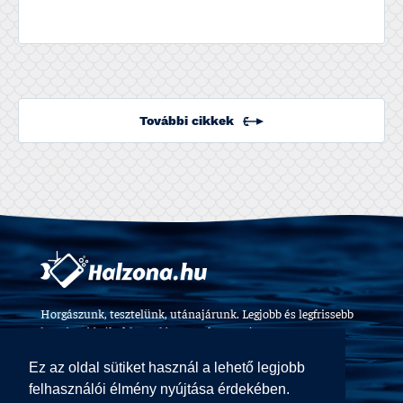
További cikkek
Horgászunk, tesztelünk, utánajárunk. Legjobb és legfrissebb
horgászvideók, felszerelés tesztek 2009 óta.
Ez az oldal sütiket használ a lehető legjobb
felhasználói élmény nyújtása érdekében.