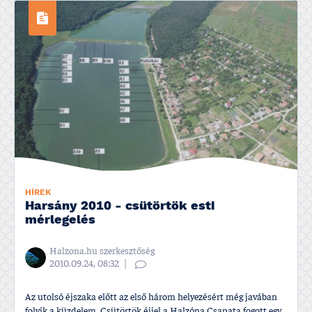
HÍREK
Harsány 2010 - csütörtök esti
mérlegelés
Halzona.hu szerkesztőség
2010.09.24, 08:32
Az utolsó éjszaka előtt az első három helyezésért még javában
folyik a küzdelem. Csütörtök éjjel a Halzóna Csapata fogott egy