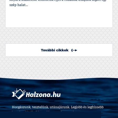
szép halat...
További cikkek
Horgászunk, tesztelünk, utánajárunk. Legjobb és legfrissebb
horgászvideók, felszerelés tesztek 2009 óta.