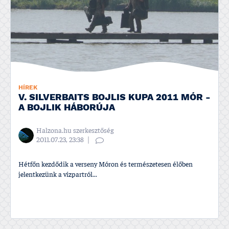
HÍREK
V. SILVERBAITS BOJLIS KUPA 2011 MÓR -
A BOJLIK HÁBORÚJA
Halzona.hu szerkesztőség
2011.07.23, 23:38
Hétfőn kezdődik a verseny Móron és természetesen élőben
jelentkezünk a ví­zpartról...