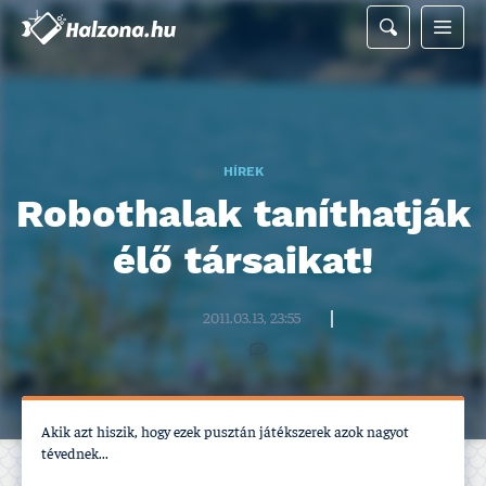
HÍREK
Robothalak taní­thatják
élő társaikat!
Halzona.hu szerkesztőség
2011.03.13, 23:55
Akik azt hiszik, hogy ezek pusztán játékszerek azok nagyot
tévednek...