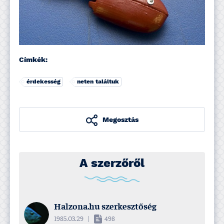
Címkék:
érdekesség
neten találtuk
Megosztás
A szerzőről
Halzona.hu szerkesztőség
1985.03.29
|
498