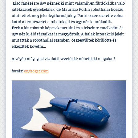
Első ránézésre úgy néznek ki mint valamilyen fürdőkádba való
játékszerek gyerekeknek, de Maurizio Porfiri robothalai hosszú
utat tettek meg jelenlegi formájukig. Porfri össze szerette volna
kötni a természetet a robotokkal és úgy néz ki működik.
Ezek a kis robotok képesek merülni és a felszí­nre emelkedni és
úgy néz ki élő társaikat is meggyőzték. A halak interakció jeleit
mutatták a robothallal szemben, összegyűltek körülötte és
elkezdték követni...
A végén még igazi ví­zalatti vezetőkké nőhetik ki magukat!
forrás:
engadget.com