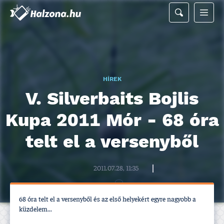
HÍREK
V. Silverbaits Bojlis
Kupa 2011 Mór - 68 óra
telt el a versenyből
Halzona.hu szerkesztőség
2011.07.28, 11:35
68 óra telt el a versenyből és az első helyekért egyre nagyobb a
küzdelem...