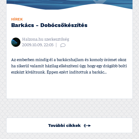
HÍREK
Barkács - Dobócsőkészí­tés
Halzona.hu szerkesztőség
2009.10.09, 22:05
Az emberben mindig él a barkácshajlam és komoly örömet okoz
ha sikerül valamit házilag elkészí­teni úgy, hogy egy drágább bolti
eszközt kiváltsunk. Éppen ezért indí­tottuk a barkác...
További cikkek