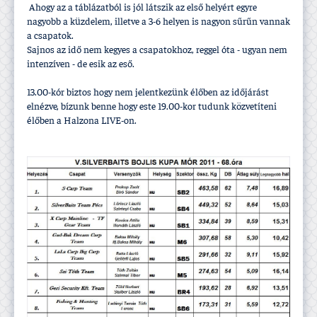
Ahogy az a táblázatból is jól látszik az első helyért egyre
nagyobb a küzdelem, illetve a 3-6 helyen is nagyon sűrűn vannak
a csapatok.
Sajnos az idő nem kegyes a csapatokhoz, reggel óta - ugyan nem
intenzí­ven - de esik az eső.
13.00-kór biztos hogy nem jelentkezünk élőben az időjárást
elnézve, bí­zunk benne hogy este 19.00-kor tudunk közvetí­teni
élőben a Halzona LIVE-on.