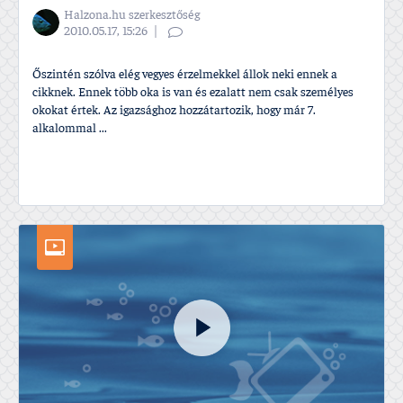
Halzona.hu szerkesztőség
2010.05.17, 15:26
Őszintén szólva elég vegyes érzelmekkel állok neki ennek a
cikknek. Ennek több oka is van és ezalatt nem csak személyes
okokat értek. Az igazsághoz hozzátartozik, hogy már 7.
alkalommal ...