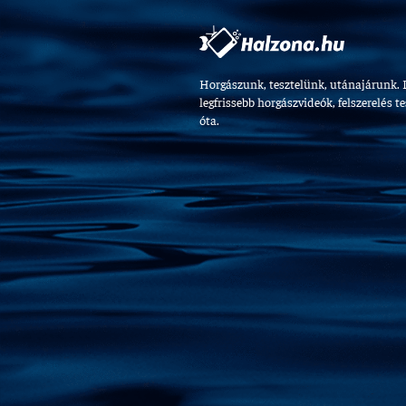
Horgászunk, tesztelünk, utánajárunk. 
legfrissebb horgászvideók, felszerelés t
óta.