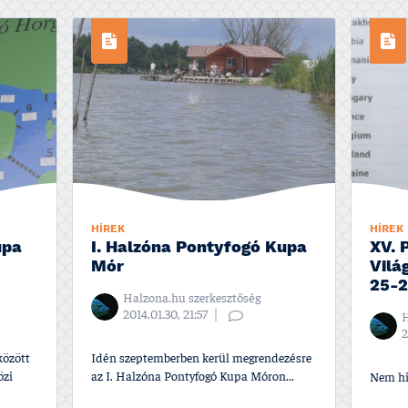
HÍREK
HÍREK
upa
I. Halzóna Pontyfogó Kupa
XV. 
Mór
Vilá
25-2
Halzona.hu szerkesztőség
2014.01.30, 21:57
H
2
között
Idén szeptemberben kerül megrendezésre
özi
az I. Halzóna Pontyfogó Kupa Móron...
Nem hi