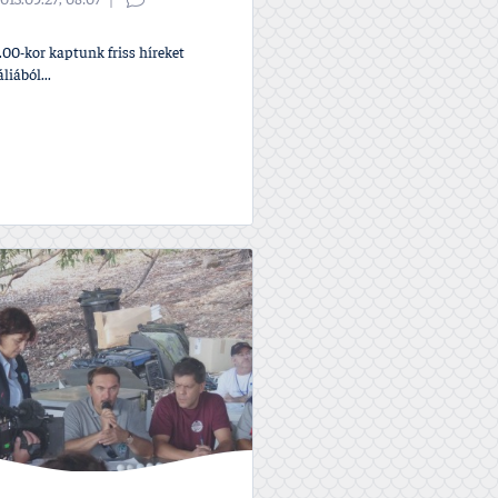
013.09.27, 08:07
.00-kor kaptunk friss hí­reket
liából...