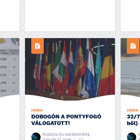
HÍREK
HÍREK
DOBOGÓN A PONTYFOGÓ
32/7
VÁLOGATOTT!
ből)
Halzona.hu szerkesztőség
H