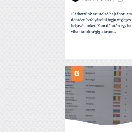
2013.09.28, 00:09
Elérkeztünk az utolsó hajrához, am
döntően befolyásolni fogja végleges
helyezésünket. Kora délután egy h
vihar tarolt végig a tavon...