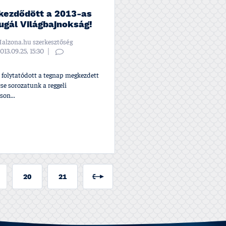
ezdődött a 2013-as
ugál Világbajnokság!
alzona.hu szerkesztőség
013.09.25, 15:30
 folytatódott a tegnap megkezdett
se sorozatunk a reggeli
son...
20
21