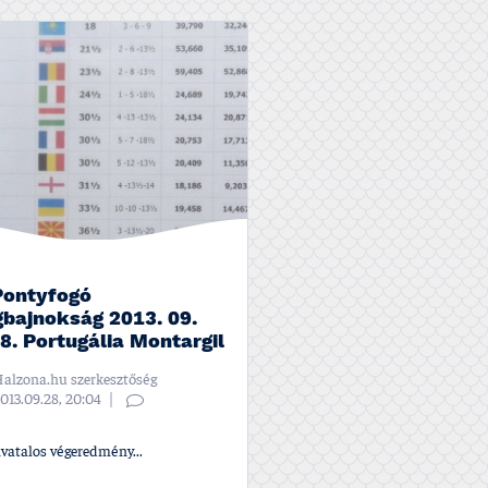
Pontyfogó
gbajnokság 2013. 09.
8. Portugália Montargil
alzona.hu szerkesztőség
013.09.28, 20:04
vatalos végeredmény...