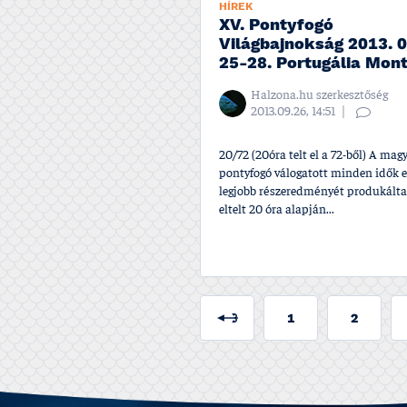
HÍREK
XV. Pontyfogó
Világbajnokság 2013. 0
25-28. Portugália Mont
Halzona.hu szerkesztőség
2013.09.26, 14:51
20/72 (20óra telt el a 72-ből) A mag
pontyfogó válogatott minden idők e
legjobb részeredményét produkálta
eltelt 20 óra alapján...
1
2