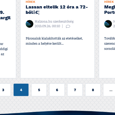
HÍREK
HÍREK
Lassan eltelik 12 óra a 72-
Megk
9.
bőlâ€¦
Port
argil
Halzona.hu szerkesztőség
H
2013.09.26, 00:10
2
Párosaink kialakí­tották az etetéseiket,
Tovább
minden a helyére került...
szerenc
yar
sorsolá
ddigi
 az
3
4
5
6
7
8
...