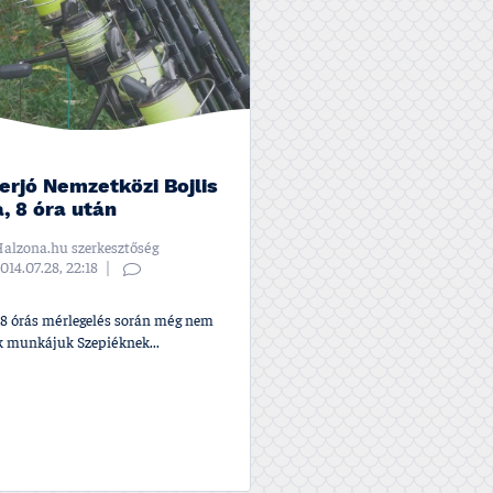
zerjó Nemzetközi Bojlis
, 8 óra után
alzona.hu szerkesztőség
014.07.28, 22:18
i 8 órás mérlegelés során még nem
ok munkájuk Szepiéknek...