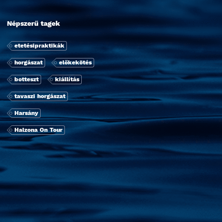
Népszerű tagek
etetésipraktikák
horgászat
előkekötés
botteszt
kiállí­tás
tavaszi horgászat
Harsány
Halzona On Tour