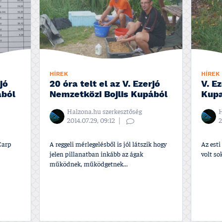
HÍREK
HÍREK
jó
20 óra telt el az V. Ezerjó
V. E
ából
Nemzetközi Bojlis Kupából
Kupa
Halzona.hu szerkesztőség
H
2014.07.29, 09:12
2
Carp
A reggeli mérlegelésből is jól látszik hogy
Az est
jelen pillanatban inkább az ágak
volt s
működnek, működgetnek...