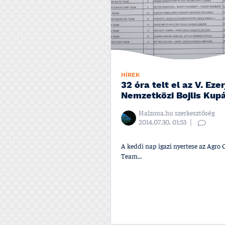
HÍREK
32 óra telt el az V. Ezer
Nemzetközi Bojlis Kup
Halzona.hu szerkesztőség
2014.07.30, 01:53
A keddi nap igazi nyertese az Agro 
Team...