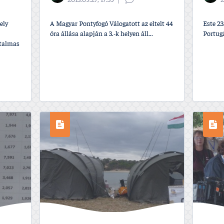
2013.09.27, 17:39
2
ely
A Magyar Pontyfogó Válogatott az eltelt 44
Este 23
óra állása alapján a 3.-k helyen áll...
Portugá
atalmas